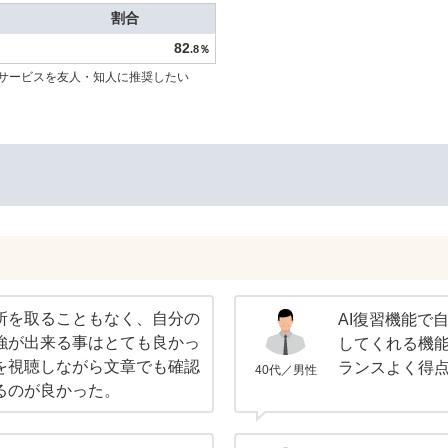
割合
82
.8％
サービスを友人・知人に推奨したい
所を取ることもなく、自分の
AI復習機能で
強が出来る事はとても良かっ
してくれる機
を視聴しながら文章でも確認
ランスよく得
40代／男性
るのが良かった。