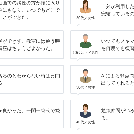
動画での講座の方が頭に入り
自分が利用し
学にもなり、いつでもどこで
完結している
ことができた。
30代／女性
解ができず、教室には通う時
いつでもスキ
講座はちょうどよかった。
を何度でも復
60代以上／男性
あるのとわからない時は質問
AIによる弱点
る。
出してくれる
50代／男性
が良かった。一問一答式で続
勉強仲間がい
る。
40代／女性