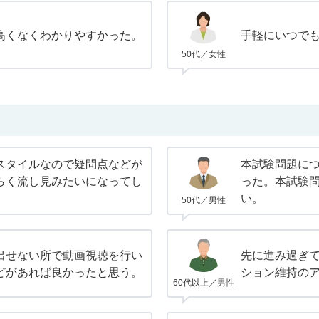
高くなくわかりやすかった。
手軽にいつで
50代／女性
スタイルなので疑問点などが
本試験問題に
らく流し見みたいになってし
った。本試験
い。
50代／男性
出せない所で動画視聴を行い
先に進み過ぎ
どがあれば良かったと思う。
ション維持の
60代以上／男性