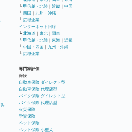
└
甲信越・北陸
｜
近畿
｜
中国
└
四国
｜
九州・沖縄
職
└
広域企業
インターネット回線
遣
└
北海道
｜
東北
｜
関東
└
甲信越・北陸
｜
東海
｜
近畿
ス
└
中国・四国
｜
九州・沖縄
└
広域企業
専門家評価
ト
保険
自動車保険 ダイレクト型
自動車保険 代理店型
バイク保険 ダイレクト型
バイク保険 代理店型
広告
火災保険
学資保険
ペット保険
ペット保険 小型犬