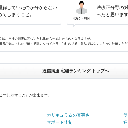
理解していたのか分からない
法改正分野の
めてしまうこと。
ったと思いま
40代／男性
タは、当社の調査に基づいた結果から作成したものとなりますが、
用者が提出された見解・感想となっており、当社の見解・意見ではないことをご理解いただ
通信講座 宅建ランキング トップへ
替えて比較することが出来ます。
グ
さ
カリキュラムの充実さ
受
ト
サポート体制
適