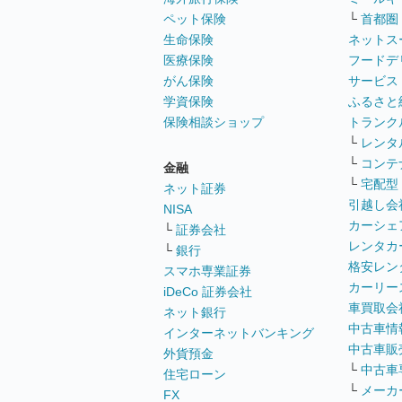
ペット保険
└
首都圏
生命保険
ネットス
医療保険
フードデ
がん保険
サービス
学資保険
ふるさと
保険相談ショップ
トランク
└
レンタ
└
コンテ
金融
└
宅配型
ネット証券
引越し会
NISA
カーシェ
└
証券会社
レンタカ
└
銀行
格安レン
スマホ専業証券
カーリー
iDeCo 証券会社
車買取会
ネット銀行
中古車情
インターネットバンキング
中古車販
外貨預金
└
中古車
住宅ローン
└
メーカ
FX