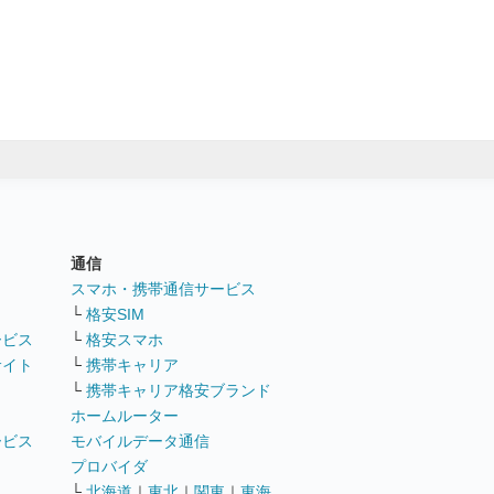
通信
ト
スマホ・携帯通信サービス
└
格安SIM
ービス
└
格安スマホ
サイト
└
携帯キャリア
└
携帯キャリア格安ブランド
ホームルーター
ービス
モバイルデータ通信
ト
プロバイダ
└
北海道
｜
東北
｜
関東
｜
東海