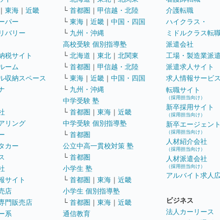
｜
東海
｜
近畿
└
首都圏
｜
甲信越・北陸
介護転職
ーパー
└
東海
｜
近畿
｜
中国・四国
ハイクラス・
リバリー
└
九州・沖縄
ミドルクラス転
高校受験 個別指導塾
派遣会社
納税サイト
└
北海道
｜
東北
｜
北関東
工場・製造業派
ルーム
└
首都圏
｜
甲信越・北陸
派遣求人サイト
ル収納スペース
└
東海
｜
近畿
｜
中国・四国
求人情報サービ
ナ
└
九州・沖縄
転職サイト
（採用担当向け）
中学受験 塾
新卒採用サイト
社
└
首都圏
｜
東海
｜
近畿
（採用担当向け）
アリング
中学受験 個別指導塾
新卒エージェン
（採用担当向け）
ー
└
首都圏
人材紹介会社
タカー
公立中高一貫校対策 塾
（採用担当向け）
ス
└
首都圏
人材派遣会社
（採用担当向け）
社
小学生 塾
アルバイト求人
報サイト
└
首都圏
｜
東海
｜
近畿
売店
小学生 個別指導塾
ビジネス
専門販売店
└
首都圏
｜
東海
｜
近畿
法人カーリース
ー系
通信教育