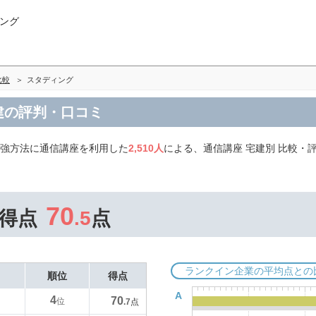
ング
比較
スタディング
建の評判・口コミ
勉強方法に通信講座を利用した
2,510人
による、通信講座 宅建別 比較・
70
得点
.5
点
ランクイン企業の平均点との
順位
得点
A
4
70
位
.7
点