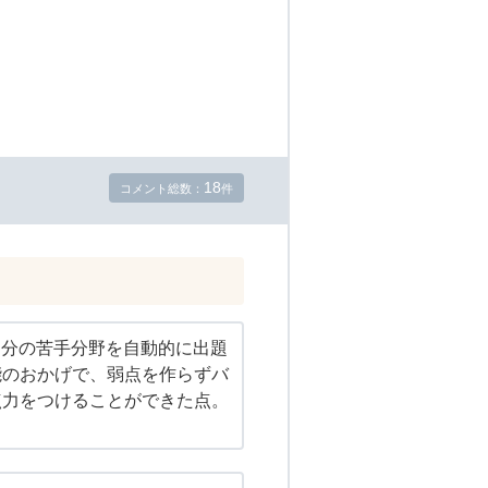
18
コメント総数：
件
自分の苦手分野を自動的に出題
能のおかげで、弱点を作らずバ
点力をつけることができた点。