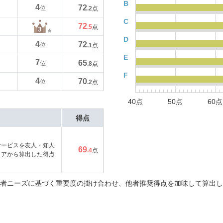
B
4
72
位
.2
点
C
72
.5
点
D
4
72
位
.1
点
E
7
65
位
.8
点
F
4
70
位
.2
点
40点
50点
60点
得点
サービスを友人・知人
69
.4
点
コアから算出した得点
者ニーズに基づく重要度の掛け合わせ、他者推奨得点を加味して算出し