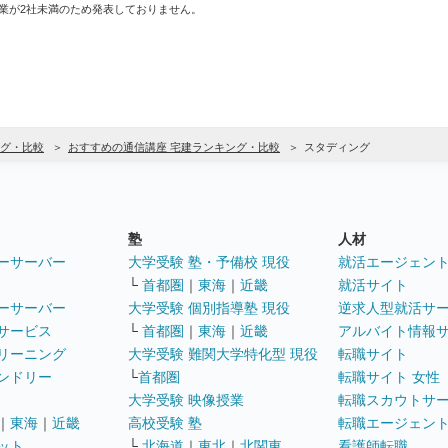
業が2社未満のため発表しておりません。
グ・比較
おすすめの通信講座 宅建ランキング・比較
スタディング
塾
人材
ーサーバー
大学受験 塾・予備校 現役
就活エージェン
└
首都圏
｜
東海
｜
近畿
就活サイト
ーサーバー
大学受験 個別指導塾 現役
逆求人型就活サ
サービス
└
首都圏
｜
東海
｜
近畿
アルバイト情報
リーニング
大学受験 難関大学特化型 現役
転職サイト
ンドリー
└
首都圏
転職サイト 女性
大学受験 映像授業
転職スカウトサ
｜
東海
｜
近畿
高校受験 塾
転職エージェン
ット
└
北海道
｜
東北
｜
北関東
看護師転職