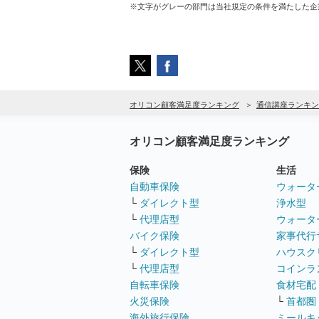
※文字がグレーの部門は当社規定の条件を満たした企
オリコン顧客満足度ランキング
通信講座ランキン
オリコン顧客満足度ランキング
保険
生活
自動車保険
ウォータ
└
ダイレクト型
浄水型
└
代理店型
ウォータ
バイク保険
家事代行
└
ダイレクト型
ハウスク
└
代理店型
コインラ
自転車保険
食材宅配
火災保険
└
首都圏
海外旅行保険
ミールキ