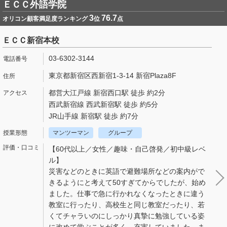
ＥＣＣ外語学院
3
76.7
オリコン顧客満足度ランキング
位
点
ＥＣＣ新宿本校
03-6302-3144
東京都新宿区西新宿1-3-14 新宿Plaza8F
都営大江戸線 新宿西口駅 徒歩 約2分
西武新宿線 西武新宿駅 徒歩 約5分
JR山手線 新宿駅 徒歩 約7分
マンツーマン
グループ
【60代以上／女性／趣味・自己啓発／初中級レベ
ル】
災害などのときに英語で避難場所などの案内がで
きるようにと考えて50すぎてからでしたが、始め
ました。仕事で急に行かれなくなったときに違う
教室に行ったり、高校生と同じ教室だったり、若
くてチャラいのにしっかり真摯に勉強している姿