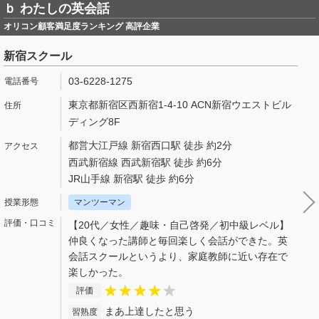
ｂ わたしの英会話
オリコン顧客満足度ランキング 高評企業
新宿スクール
03-6228-1275
東京都新宿区西新宿1-4-10 ACN新宿ウエストビル
ディング8F
都営大江戸線 新宿西口駅 徒歩 約2分
西武新宿線 西武新宿駅 徒歩 約6分
JR山手線 新宿駅 徒歩 約6分
マンツーマン
【20代／女性／趣味・自己啓発／初中級レベル】
仲良くなった講師と毎回楽しく会話ができた。英
会話スクールというより、家庭教師に近い存在で
楽しかった。
評価
まあ上達したと思う
習熟度