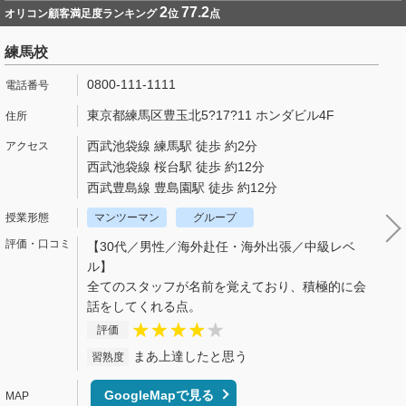
2
77.2
オリコン顧客満足度ランキング
位
点
練馬校
0800-111-1111
東京都練馬区豊玉北5?17?11 ホンダビル4F
西武池袋線 練馬駅 徒歩 約2分
西武池袋線 桜台駅 徒歩 約12分
西武豊島線 豊島園駅 徒歩 約12分
マンツーマン
グループ
【30代／男性／海外赴任・海外出張／中級レベ
ル】
全てのスタッフが名前を覚えており、積極的に会
話をしてくれる点。
評価
まあ上達したと思う
習熟度
GoogleMapで見る