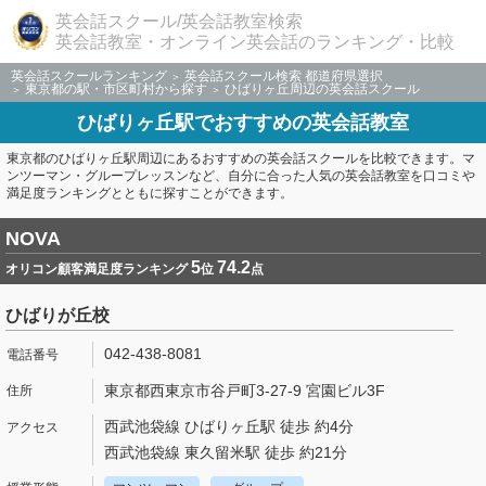
英会話スクール/英会話教室検索
英会話教室・オンライン英会話のランキング・比較
英会話スクールランキング
英会話スクール検索 都道府県選択
東京都の駅・市区町村から探す
ひばりヶ丘周辺の英会話スクール
ひばりヶ丘駅でおすすめの英会話教室
東京都のひばりヶ丘駅周辺にあるおすすめの英会話スクールを比較できます。マ
ンツーマン・グループレッスンなど、自分に合った人気の英会話教室を口コミや
満足度ランキングとともに探すことができます。
NOVA
5
74.2
オリコン顧客満足度ランキング
位
点
ひばりが丘校
042-438-8081
東京都西東京市谷戸町3-27-9 宮園ビル3F
西武池袋線 ひばりヶ丘駅 徒歩 約4分
西武池袋線 東久留米駅 徒歩 約21分