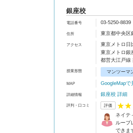
銀座校
03-5250-8839
東京都中央区銀
東京メトロ日比
東京メトロ銀座
都営大江戸線 
マンツーマ
GoogleMap
銀座校 詳細
評価
ネイテ
ループ
できま