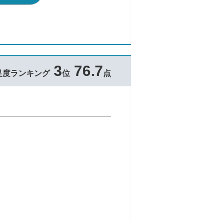
3
76.7
足度ランキング
位
点