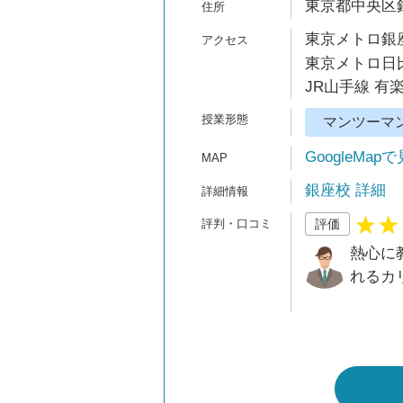
東京都中央区銀
東京メトロ銀座
東京メトロ日比
JR山手線 有
マンツーマ
GoogleMap
銀座校 詳細
評価
熱心に
れるカ