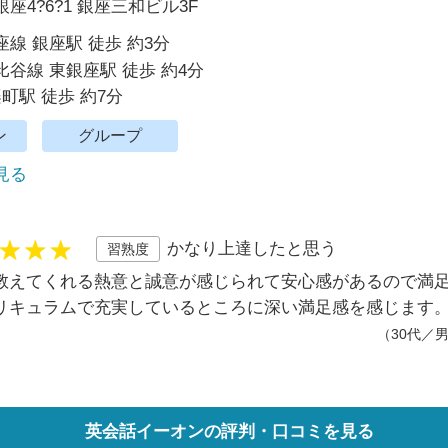
座4?6?1 銀座三和ビル3F
線 銀座駅 徒歩 約3分
谷線 東銀座駅 徒歩 約4分
楽町駅 徒歩 約7分
ン
グループ
で見る
かなり上達したと思う
習熟度
教えてくれる熱意と誠意が感じられて安心感があるので満
リキュラムで充実しているところに深い満足感を感じます
（30代／
英会話イーオンの評判・口コミを見る