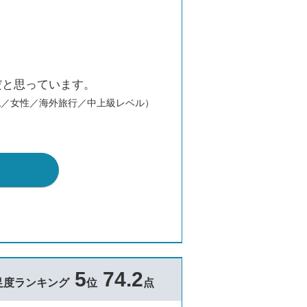
だと思っています。
代／女性／海外旅行／中上級レベル）
5
74.2
足度ランキング
位
点