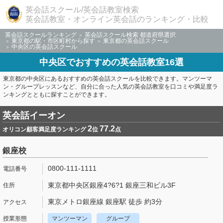
英会話スクール/英会話教室検索
英会話教室・オンライン英会話のランキング・比較
英会話スクールランキング
英会話スクール検索 都道府県選択
東京都の駅・市区町村から探す
東京都の英会話スクール
中央区の英会話スクール
中央区でおすすめの英会話教室16選
東京都の中央区にあるおすすめの英会話スクールを比較できます。マンツーマ
ン・グループレッスンなど、自分に合った人気の英会話教室を口コミや満足度ラ
ンキングとともに探すことができます。
英会話イーオン
2
77.2
オリコン顧客満足度ランキング
位
点
銀座校
0800-111-1111
東京都中央区銀座4?6?1 銀座三和ビル3F
東京メトロ銀座線 銀座駅 徒歩 約3分
マンツーマン
グループ