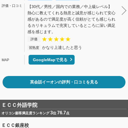
【30代／男性／国内での業務／中上級レベル】
熱心に教えてくれる熱意と誠意が感じられて安心
感があるので満足度が高く信頼がとても感じられ
るカリキュラムで充実しているところに深い満足
感を感じます。
評価
かなり上達したと思う
習熟度
GoogleMapで見る
英会話イーオンの評判・口コミを見る
ＥＣＣ外語学院
3
76.7
オリコン顧客満足度ランキング
位
点
ＥＣＣ銀座校