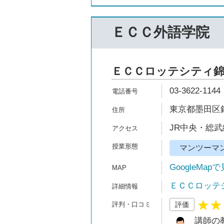
ＥＣＣ外語学院
ＥＣＣロッテシティ錦
03-3622-1144
東京都墨田区錦
JR中央・総武
マンツーマ
GoogleMap
ＥＣＣロッテ
評価
講師の