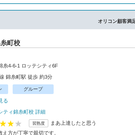
オリコン顧客満
糸町校
糸4-6-1 ロッテシティ6F
線 錦糸町駅 徒歩 約3分
ン
グループ
で見る
シティ錦糸町校 詳細
まあ上達したと思う
習熟度
教え方が丁寧で親切です。