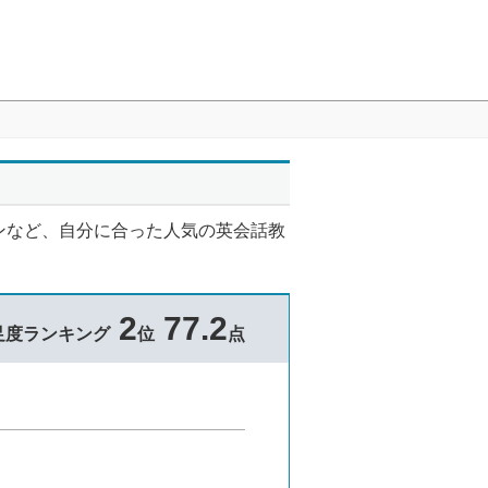
ンなど、自分に合った人気の英会話教
2
77.2
足度ランキング
位
点