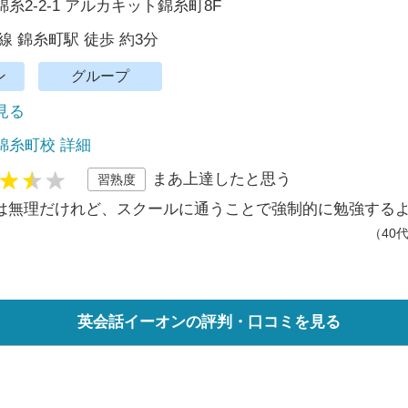
糸2-2-1 アルカキット錦糸町8F
線 錦糸町駅 徒歩 約3分
ン
グループ
で見る
錦糸町校 詳細
まあ上達したと思う
習熟度
は無理だけれど、スクールに通うことで強制的に勉強する
（40
英会話イーオンの評判・口コミを見る