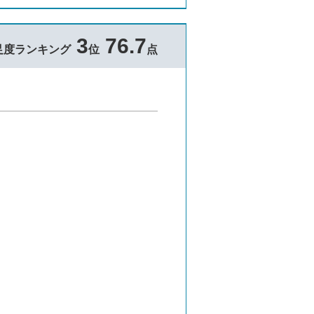
3
76.7
足度ランキング
位
点