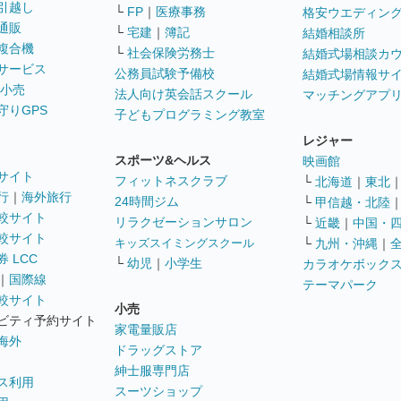
引越し
└
FP
｜
医療事務
格安ウエディン
通販
└
宅建
｜
簿記
結婚相談所
複合機
└
社会保険労務士
結婚式場相談カ
サービス
公務員試験予備校
結婚式場情報サ
 小売
法人向け英会話スクール
マッチングアプ
守りGPS
子どもプログラミング教室
レジャー
スポーツ&ヘルス
映画館
サイト
フィットネスクラブ
└
北海道
｜
東北
行
｜
海外旅行
24時間ジム
└
甲信越・北陸
較サイト
リラクゼーションサロン
└
近畿
｜
中国・
較サイト
キッズスイミングスクール
└
九州・沖縄
｜
 LCC
└
幼児
｜
小学生
カラオケボック
｜
国際線
テーマパーク
較サイト
小売
ビティ予約サイト
家電量販店
海外
ドラッグストア
紳士服専門店
ス利用
スーツショップ