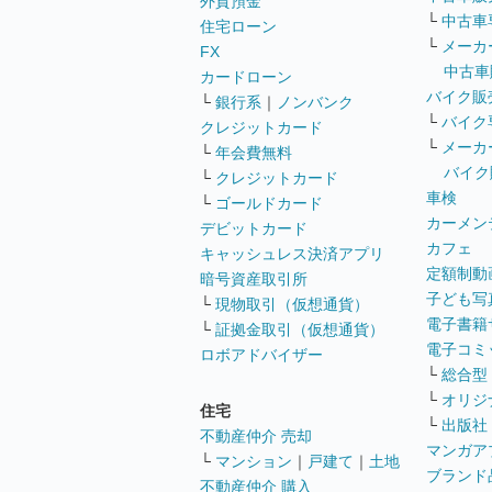
外貨預金
└
中古車
住宅ローン
└
メーカ
FX
中古車
カードローン
バイク販
└
銀行系
｜
ノンバンク
└
バイク
クレジットカード
└
メーカ
└
年会費無料
バイク
└
クレジットカード
車検
└
ゴールドカード
カーメン
デビットカード
カフェ
キャッシュレス決済アプリ
定額制動
暗号資産取引所
子ども写
└
現物取引（仮想通貨）
電子書籍
└
証拠金取引（仮想通貨）
電子コミ
ロボアドバイザー
└
総合型
└
オリジ
住宅
└
出版社
不動産仲介 売却
マンガア
└
マンション
｜
戸建て
｜
土地
ブランド
不動産仲介 購入