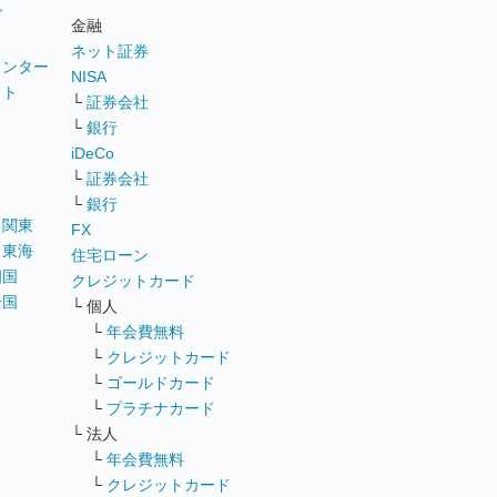
グ
金融
ネット証券
ウンター
NISA
イト
└
証券会社
リ
└
銀行
iDeCo
└
証券会社
└
銀行
｜
関東
FX
｜
東海
住宅ローン
四国
クレジットカード
全国
└ 個人
ス
└
年会費無料
└
クレジットカード
└
ゴールドカード
└
プラチナカード
└ 法人
└
年会費無料
└
クレジットカード