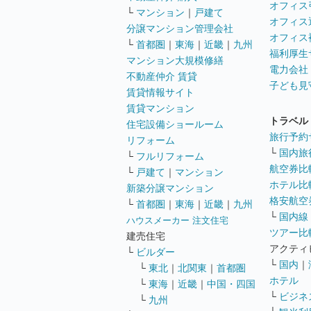
オフィス
└
マンション
｜
戸建て
オフィス
分譲マンション管理会社
オフィス
└
首都圏
｜
東海
｜
近畿
｜
九州
福利厚生
マンション大規模修繕
電力会社
不動産仲介 賃貸
子ども見
賃貸情報サイト
賃貸マンション
トラベル
住宅設備ショールーム
旅行予約
リフォーム
└
国内旅
└
フルリフォーム
航空券比
└
戸建て
｜
マンション
ホテル比
新築分譲マンション
格安航空券
└
首都圏
｜
東海
｜
近畿
｜
九州
└
国内線
ハウスメーカー 注文住宅
ツアー比
建売住宅
アクティ
└
ビルダー
└
国内
｜
└
東北
｜
北関東
｜
首都圏
ホテル
└
東海
｜
近畿
｜
中国・四国
└
ビジネ
└
九州