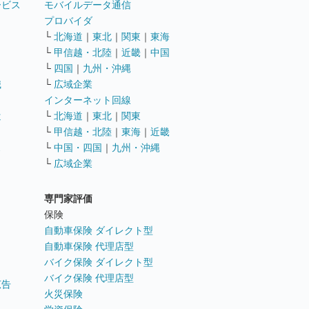
ービス
モバイルデータ通信
ト
プロバイダ
└
北海道
｜
東北
｜
関東
｜
東海
└
甲信越・北陸
｜
近畿
｜
中国
└
四国
｜
九州・沖縄
職
└
広域企業
インターネット回線
遣
└
北海道
｜
東北
｜
関東
└
甲信越・北陸
｜
東海
｜
近畿
ス
└
中国・四国
｜
九州・沖縄
└
広域企業
専門家評価
ト
保険
自動車保険 ダイレクト型
自動車保険 代理店型
バイク保険 ダイレクト型
バイク保険 代理店型
広告
火災保険