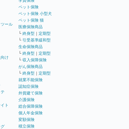
学資保険
ペット保険
ペット保険 小型犬
ペット保険 猫
トツール
医療保険商品
└
終身型
｜
定期型
└
引受基準緩和型
生命保険商品
└
終身型
｜
定期型
員向け
└
収入保障保険
がん保険商品
└
終身型
｜
定期型
就業不能保険
テ
認知症保険
ステ
外貨建て保険
介護保険
サイト
総合保障保険
個人年金保険
変額保険
積立保険
ング