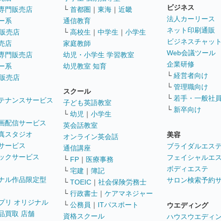
ビジネス
専門販売店
└
首都圏
｜
東海
｜
近畿
法人カーリース
ー系
通信教育
ネット印刷通販
販売店
└
高校生
｜
中学生
｜
小学生
ビジネスチャッ
売店
家庭教師
Web会議ツール
専門販売店
幼児・小学生 学習教室
企業研修
ー系
幼児教室 知育
└
経営者向け
販売店
└
管理職向け
スクール
└
若手・一般社
テナンスサービス
子ども英語教室
└
新卒向け
└
幼児
｜
小学生
画配信サービス
英会話教室
真スタジオ
美容
オンライン英会話
サービス
ブライダルエス
通信講座
ックサービス
フェイシャルエ
└
FP
｜
医療事務
ボディエステ
└
宅建
｜
簿記
ナル作品限定型
サロン検索予約
└
TOEIC
｜
社会保険労務士
└
行政書士
｜
ケアマネジャー
プリ オリジナル
└
公務員
｜
ITパスポート
ウエディング
品買取 店舗
資格スクール
ハウスウエディ