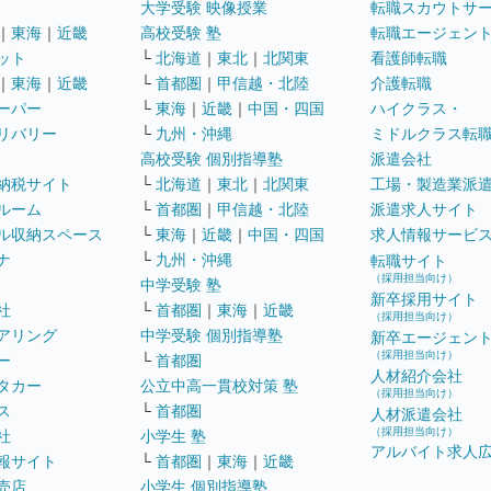
大学受験 映像授業
転職スカウトサ
｜
東海
｜
近畿
高校受験 塾
転職エージェン
ット
└
北海道
｜
東北
｜
北関東
看護師転職
｜
東海
｜
近畿
└
首都圏
｜
甲信越・北陸
介護転職
ーパー
└
東海
｜
近畿
｜
中国・四国
ハイクラス・
リバリー
└
九州・沖縄
ミドルクラス転
高校受験 個別指導塾
派遣会社
納税サイト
└
北海道
｜
東北
｜
北関東
工場・製造業派
ルーム
└
首都圏
｜
甲信越・北陸
派遣求人サイト
ル収納スペース
└
東海
｜
近畿
｜
中国・四国
求人情報サービ
ナ
└
九州・沖縄
転職サイト
（採用担当向け）
中学受験 塾
新卒採用サイト
社
└
首都圏
｜
東海
｜
近畿
（採用担当向け）
アリング
中学受験 個別指導塾
新卒エージェン
（採用担当向け）
ー
└
首都圏
人材紹介会社
タカー
公立中高一貫校対策 塾
（採用担当向け）
ス
└
首都圏
人材派遣会社
（採用担当向け）
社
小学生 塾
アルバイト求人
報サイト
└
首都圏
｜
東海
｜
近畿
売店
小学生 個別指導塾