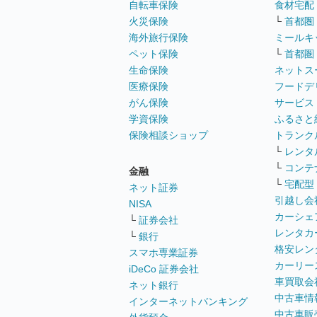
自転車保険
食材宅配
火災保険
└
首都圏
海外旅行保険
ミールキ
ペット保険
└
首都圏
生命保険
ネットス
医療保険
フードデ
がん保険
サービス
学資保険
ふるさと
保険相談ショップ
トランク
└
レンタ
└
コンテ
金融
└
宅配型
ネット証券
引越し会
NISA
カーシェ
└
証券会社
レンタカ
└
銀行
格安レン
スマホ専業証券
カーリー
iDeCo 証券会社
車買取会
ネット銀行
中古車情
インターネットバンキング
中古車販