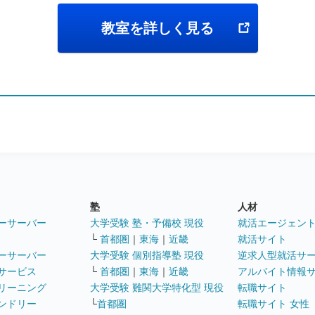
教室を詳しく見る
塾
人材
ーサーバー
大学受験 塾・予備校 現役
就活エージェン
└
首都圏
｜
東海
｜
近畿
就活サイト
ーサーバー
大学受験 個別指導塾 現役
逆求人型就活サ
サービス
└
首都圏
｜
東海
｜
近畿
アルバイト情報
リーニング
大学受験 難関大学特化型 現役
転職サイト
ンドリー
└
首都圏
転職サイト 女性