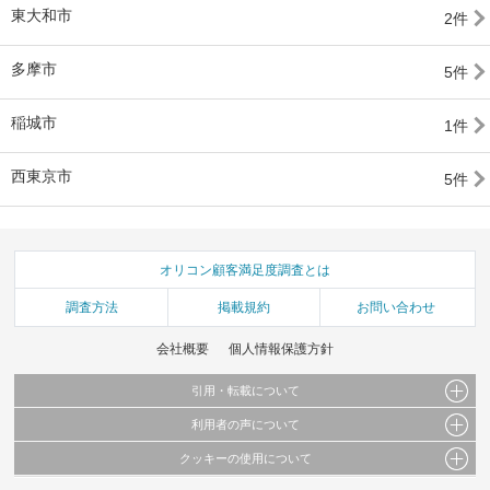
東大和市
2件
多摩市
5件
稲城市
1件
西東京市
5件
オリコン顧客満足度調査とは
調査方法
掲載規約
お問い合わせ
会社概要
個人情報保護方針
引用・転載について
利用者の声について
当サイトで公開されている情報（文字、写真、イラスト、画像データ等）及びこれらの配
置・編集および構造などについての著作権は株式会社oricon MEに帰属しております。
クッキーの使用について
当サイトに掲載している内容はすべてサービスの利用者が提出された見解・感想です。
これらの情報を権利者の許可なく無断転載・複製などの二次利用を行うことは固く禁じて
弊社が内容について正確性を含め一切保証するものではありません。
おります。