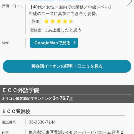
【40代／女性／国内での業務／中級レベル】
生徒のニーズに真摯に向き合う姿勢。
評価
まあ上達したと思う
習熟度
GoogleMapで見る
英会話イーオンの評判・口コミを見る
ＥＣＣ外語学院
3
76.7
オリコン顧客満足度ランキング
位
点
ＥＣＣ豊洲校
03-3536-7144
東京都江東区豊洲3-4-8 スーパービバホーム豊洲 2