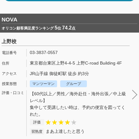
NOVA
5
74.2
オリコン顧客満足度ランキング
位
点
上野校
03-3837-0557
東京都台東区上野4-4-5 上野C-road Building 4F
JR山手線 御徒町駅 徒歩 約3分
マンツーマン
グループ
【60代以上／男性／海外赴任・海外出張／中上級
レベル】
集中して受講したい時は、予約の便宜を図ってく
れた。
評価
まあ上達したと思う
習熟度