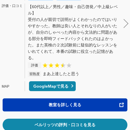
【60代以上／男性／趣味・自己啓発／中上級レベ
ル】
受付の人が親切で説明がよくわかったのではいり
やすかった。教師は良い人とそれなりの人がいた
が、自分のしゃべった内容から文法的に問題があ
る部分を即時フィードバックくれたのはよかっ
た。また英検の２次試験前に疑似的なレッスンを
いれてくれて、本番の試験に役立った記憶があ
る。
評価
まあ上達したと思う
習熟度
GoogleMapで見る
教室を詳しく見る
ベルリッツの評判・口コミを見る