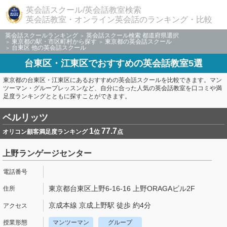
英会話スクール/英会話教室検索
英会話教室・オンライン英会話のランキング・比較
英会話スクールランキング
英会話スクール検索 都道府県選択
東京都の駅・市区町村から探す
東京都の英会話スクール
台東区 他の英会話スクール
台東区・江東区でおすすめの英会話教室5選
東京都の台東区・江東区にあるおすすめの英会話スクールを比較できます。マン
ツーマン・グループレッスンなど、自分に合った人気の英会話教室を口コミや満
足度ランキングとともに探すことができます。
ベルリッツ
1
77.7
オリコン顧客満足度ランキング
位
点
上野ランゲージセンター
東京都台東区上野6-16-16 上野ORAGAビル2F
京成本線 京成上野駅 徒歩 約4分
マンツーマン
グループ