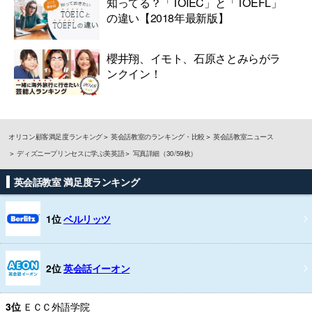
知ってる？「TOIEC」と「TOEFL」
の違い【2018年最新版】
櫻井翔、イモト、石原さとみらがラ
ンクイン！
オリコン顧客満足度ランキング
英会話教室のランキング・比較
英会話教室ニュース
ディズニープリンセスに学ぶ美英語
写真詳細（30/59枚）
英会話教室 満足度ランキング
1位
ベルリッツ
2位
英会話イーオン
3位
ＥＣＣ外語学院