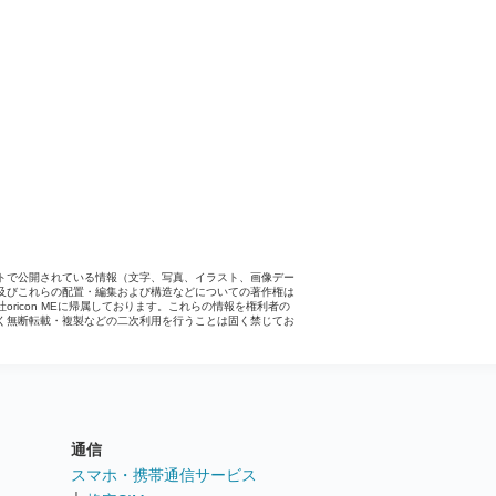
トで公開されている情報（文字、写真、イラスト、画像デー
及びこれらの配置・編集および構造などについての著作権は
社oricon MEに帰属しております。これらの情報を権利者の
く無断転載・複製などの二次利用を行うことは固く禁じてお
。
通信
ト
スマホ・携帯通信サービス