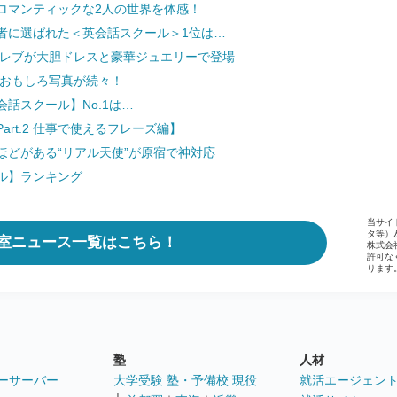
ロマンティックな2人の世界を体感！
者に選ばれた＜英会話スクール＞1位は…
セレブが大胆ドレスと豪華ジュエリーで登場
 おもしろ写真が続々！
話スクール】No.1は…
rt.2 仕事で使えるフレーズ編】
どがある“リアル天使”が原宿で神対応
ル】ランキング
当サイ
タ等）
室ニュース一覧はこちら！
株式会
許可な
ります
塾
人材
ーサーバー
大学受験 塾・予備校 現役
就活エージェン