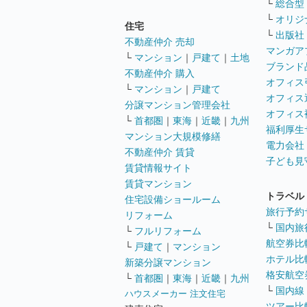
└
総合型
└
オリジ
住宅
└
出版社
不動産仲介 売却
マンガア
└
マンション
｜
戸建て
｜
土地
ブランド
不動産仲介 購入
オフィス
└
マンション
｜
戸建て
オフィス
分譲マンション管理会社
オフィス
└
首都圏
｜
東海
｜
近畿
｜
九州
福利厚生
マンション大規模修繕
電力会社
不動産仲介 賃貸
子ども見
賃貸情報サイト
賃貸マンション
トラベル
住宅設備ショールーム
旅行予約
リフォーム
└
国内旅
└
フルリフォーム
航空券比
└
戸建て
｜
マンション
ホテル比
新築分譲マンション
格安航空券
└
首都圏
｜
東海
｜
近畿
｜
九州
└
国内線
ハウスメーカー 注文住宅
ツアー比