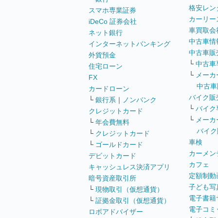
格安レン
スマホ専業証券
カーリー
iDeCo 証券会社
車買取会
ネット銀行
中古車情
インターネットバンキング
中古車販
外貨預金
└
中古車
住宅ローン
└
メーカ
FX
中古車
カードローン
バイク販
└
銀行系
｜
ノンバンク
└
バイク
クレジットカード
└
メーカ
└
年会費無料
バイク
└
クレジットカード
車検
└
ゴールドカード
カーメン
デビットカード
カフェ
キャッシュレス決済アプリ
定額制動
暗号資産取引所
子ども写
└
現物取引（仮想通貨）
電子書籍
└
証拠金取引（仮想通貨）
電子コミ
ロボアドバイザー