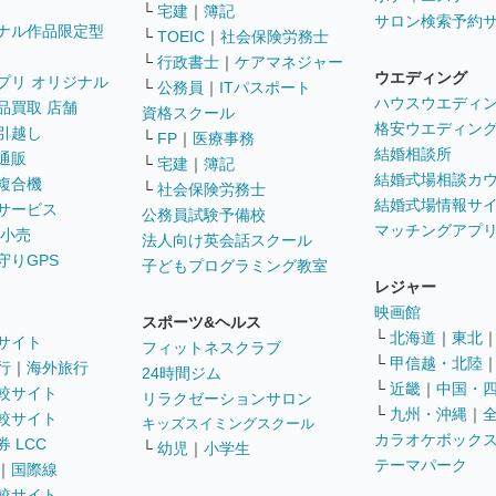
└
宅建
｜
簿記
サロン検索予約
ナル作品限定型
└
TOEIC
｜
社会保険労務士
└
行政書士
｜
ケアマネジャー
ウエディング
プリ オリジナル
└
公務員
｜
ITパスポート
ハウスウエディ
品買取 店舗
資格スクール
格安ウエディン
引越し
└
FP
｜
医療事務
結婚相談所
通販
└
宅建
｜
簿記
結婚式場相談カ
複合機
└
社会保険労務士
結婚式場情報サ
サービス
公務員試験予備校
マッチングアプ
 小売
法人向け英会話スクール
守りGPS
子どもプログラミング教室
レジャー
映画館
スポーツ&ヘルス
└
北海道
｜
東北
サイト
フィットネスクラブ
└
甲信越・北陸
行
｜
海外旅行
24時間ジム
└
近畿
｜
中国・
較サイト
リラクゼーションサロン
└
九州・沖縄
｜
較サイト
キッズスイミングスクール
カラオケボック
 LCC
└
幼児
｜
小学生
テーマパーク
｜
国際線
較サイト