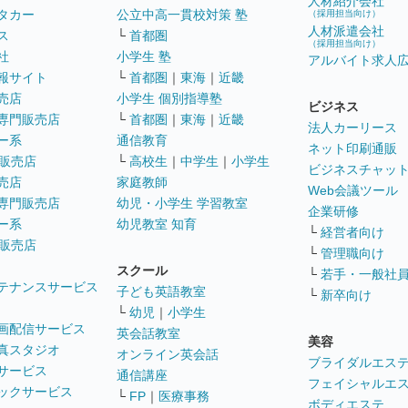
人材紹介会社
タカー
公立中高一貫校対策 塾
（採用担当向け）
人材派遣会社
ス
└
首都圏
（採用担当向け）
社
小学生 塾
アルバイト求人
報サイト
└
首都圏
｜
東海
｜
近畿
売店
小学生 個別指導塾
ビジネス
専門販売店
└
首都圏
｜
東海
｜
近畿
法人カーリース
ー系
通信教育
ネット印刷通販
販売店
└
高校生
｜
中学生
｜
小学生
ビジネスチャッ
売店
家庭教師
Web会議ツール
専門販売店
幼児・小学生 学習教室
企業研修
ー系
幼児教室 知育
└
経営者向け
販売店
└
管理職向け
スクール
└
若手・一般社
テナンスサービス
子ども英語教室
└
新卒向け
└
幼児
｜
小学生
画配信サービス
英会話教室
美容
真スタジオ
オンライン英会話
ブライダルエス
サービス
通信講座
フェイシャルエ
ックサービス
└
FP
｜
医療事務
ボディエステ