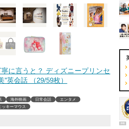
寧に言うと？ ディズニープリンセ
”英会話 （29/59枚）
話
海外映画
日常会話
エンタメ
ミッキーマウス
PR