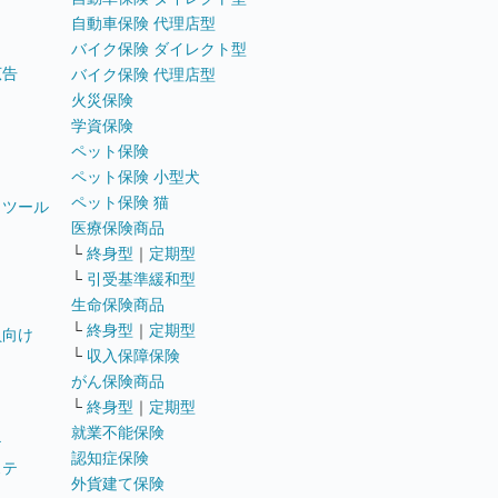
自動車保険 代理店型
バイク保険 ダイレクト型
広告
バイク保険 代理店型
火災保険
学資保険
ペット保険
ペット保険 小型犬
ペット保険 猫
トツール
医療保険商品
└
終身型
｜
定期型
└
引受基準緩和型
生命保険商品
└
終身型
｜
定期型
員向け
└
収入保障保険
がん保険商品
└
終身型
｜
定期型
就業不能保険
テ
認知症保険
ステ
外貨建て保険