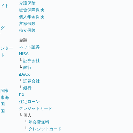
介護保険
サイト
総合保障保険
個人年金保険
変額保険
ング
積立保険
グ
金融
ネット証券
ウンター
NISA
イト
└
証券会社
リ
└
銀行
iDeCo
└
証券会社
└
銀行
｜
関東
FX
｜
東海
住宅ローン
四国
クレジットカード
全国
└ 個人
ス
└
年会費無料
└
クレジットカード