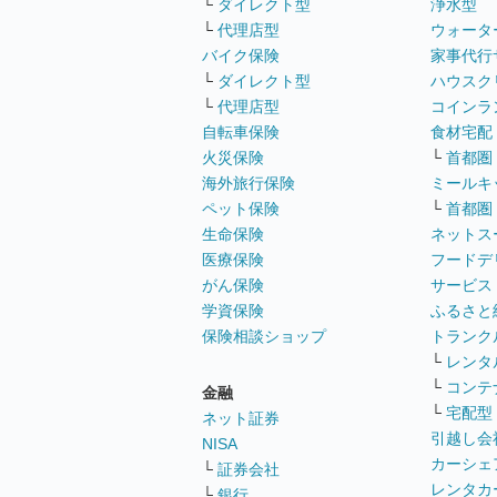
└
ダイレクト型
浄水型
└
代理店型
ウォータ
バイク保険
家事代行
└
ダイレクト型
ハウスク
└
代理店型
コインラ
自転車保険
食材宅配
火災保険
└
首都圏
海外旅行保険
ミールキ
ペット保険
└
首都圏
生命保険
ネットス
医療保険
フードデ
がん保険
サービス
学資保険
ふるさと
保険相談ショップ
トランク
└
レンタ
└
コンテ
金融
└
宅配型
ネット証券
引越し会
NISA
カーシェ
└
証券会社
レンタカ
└
銀行