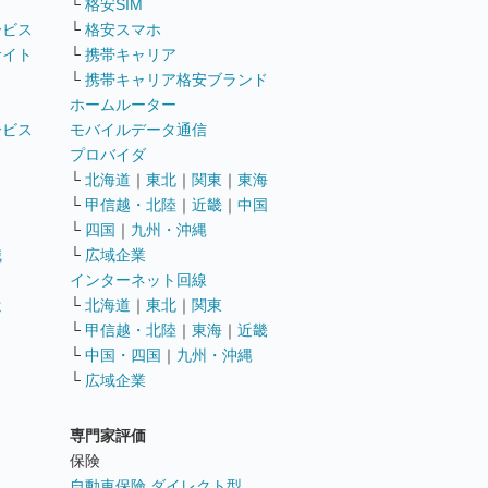
└
格安SIM
ービス
└
格安スマホ
サイト
└
携帯キャリア
└
携帯キャリア格安ブランド
ホームルーター
ービス
モバイルデータ通信
ト
プロバイダ
└
北海道
｜
東北
｜
関東
｜
東海
└
甲信越・北陸
｜
近畿
｜
中国
└
四国
｜
九州・沖縄
職
└
広域企業
インターネット回線
遣
└
北海道
｜
東北
｜
関東
└
甲信越・北陸
｜
東海
｜
近畿
ス
└
中国・四国
｜
九州・沖縄
└
広域企業
専門家評価
ト
保険
自動車保険 ダイレクト型