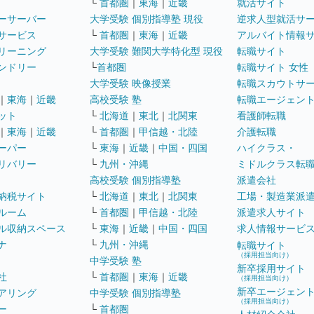
└
首都圏
｜
東海
｜
近畿
就活サイト
ーサーバー
大学受験 個別指導塾 現役
逆求人型就活サ
サービス
└
首都圏
｜
東海
｜
近畿
アルバイト情報
リーニング
大学受験 難関大学特化型 現役
転職サイト
ンドリー
└
首都圏
転職サイト 女性
大学受験 映像授業
転職スカウトサ
｜
東海
｜
近畿
高校受験 塾
転職エージェン
ット
└
北海道
｜
東北
｜
北関東
看護師転職
｜
東海
｜
近畿
└
首都圏
｜
甲信越・北陸
介護転職
ーパー
└
東海
｜
近畿
｜
中国・四国
ハイクラス・
リバリー
└
九州・沖縄
ミドルクラス転
高校受験 個別指導塾
派遣会社
納税サイト
└
北海道
｜
東北
｜
北関東
工場・製造業派
ルーム
└
首都圏
｜
甲信越・北陸
派遣求人サイト
ル収納スペース
└
東海
｜
近畿
｜
中国・四国
求人情報サービ
ナ
└
九州・沖縄
転職サイト
（採用担当向け）
中学受験 塾
新卒採用サイト
社
└
首都圏
｜
東海
｜
近畿
（採用担当向け）
新卒エージェン
アリング
中学受験 個別指導塾
（採用担当向け）
ー
└
首都圏