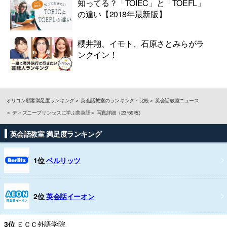
知ってる？「TOIEC」と「TOEFL」
の違い【2018年最新版】
櫻井翔、イモト、石原さとみらがラ
ンクイン！
オリコン顧客満足度ランキング
英会話教室のランキング・比較
英会話教室ニュース
ディズニープリンセスに学ぶ美英語
写真詳細（23/59枚）
英会話教室 満足度ランキング
1位
ベルリッツ
2位
英会話イーオン
3位
ＥＣＣ外語学院