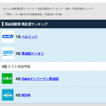
オリコン顧客満足度ランキング
英会話教室のランキング・比較
英会話教室ニュース
TWDシーズン8後半が日本最速放送
写真詳細（2/4枚）
英会話教室 満足度ランキング
1位
ベルリッツ
2位
英会話イーオン
3位
ＥＣＣ外語学院
4位
Gabaマンツーマン英会話
5位
NOVA