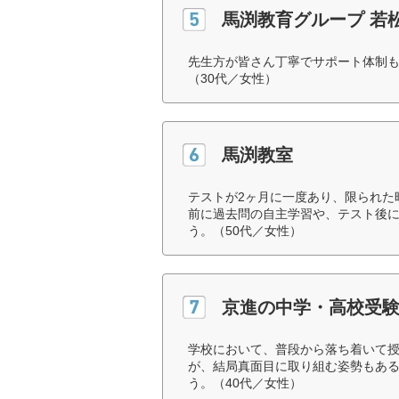
馬渕教育グループ 若
先生方が皆さん丁寧でサポート体制
（30代／女性）
馬渕教室
テストが2ヶ月に一度あり、限られた
前に過去問の自主学習や、テスト後
う。（50代／女性）
京進の中学・高校受験 
学校において、普段から落ち着いて
が、結局真面目に取り組む姿勢もあ
う。（40代／女性）