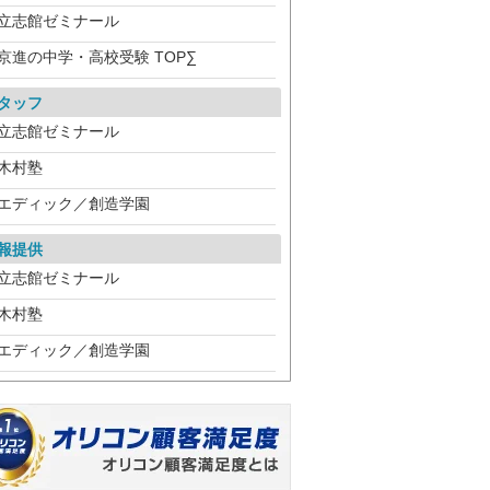
立志館ゼミナール
京進の中学・高校受験 TOP∑
タッフ
立志館ゼミナール
木村塾
エディック／創造学園
報提供
立志館ゼミナール
木村塾
エディック／創造学園