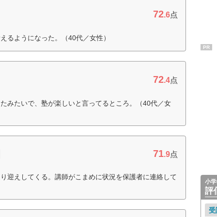
72
.6
点
えるようになった。（40代／女性）
PR
72
.4
点
たみたいで、塾が楽しいと言ってるところ。（40代／女
71
園
.9
点
送り迎えしてくる。講師がこまめに状況を保護者に連絡して
小学
評
受