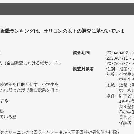
塾 近畿ランキングは、オリコンの以下の調査に基づいていま
1
調査期間
2024/04/02～2
2023/04/11～2
86人（全国調査における総サンプル
2022/04/22～2
調査対象者
性別：指定な
年齢：小学生の
中学生の
校対策を目的とせず、小学生を
地域：近畿（
ムに沿った形で集団授業を行っ
県、和
条件：以下ど
する
1)中
集団塾
の塾
2)小
っている塾
目的と
保護者
タクリーニング（回収したデータから不正回答や異常値を排除）