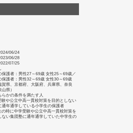
024/06/24
023/06/28
022/07/25
し
保護者：男性27～69歳 女性25～69歳／
保護者：男性32～69歳 女性30～69歳
滋賀県、京都府、大阪府、兵庫県、奈良
歌山県）
ちらかの条件を満たす人
学受験や公立中高一貫校対策を目的としない
に通年通学している小学生の保護者
学生の時に中学受験や公立中高一貫校対策を
しない集団塾に通年通学していた中学生の