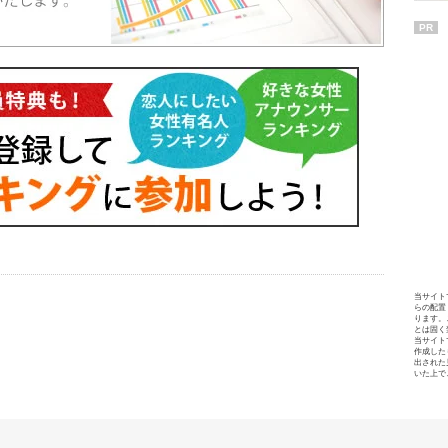
PR
当サイト
らの配置
ります。
とは固く
当サイト
作成した
出された
いた上で