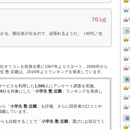
70
.5
点
カ
かる。順位表が出るので、頑張れるようだ。（40代／女
オリコンを前身企業に1967年よりスタート。2006年から
 塾 近畿は、2016年よりランキングを発表しています。
教
サービスを利用した
1,586
人にアンケート調査を実施。
26
社を対象にした「
小学生 塾 近畿
」ランキングを発表し
から「
小学生 塾 近畿
」を評価。さらに回答者の口コミや
掲載しています。
通
からも比較することで「
小学生 塾 近畿
」選びにお役立てく