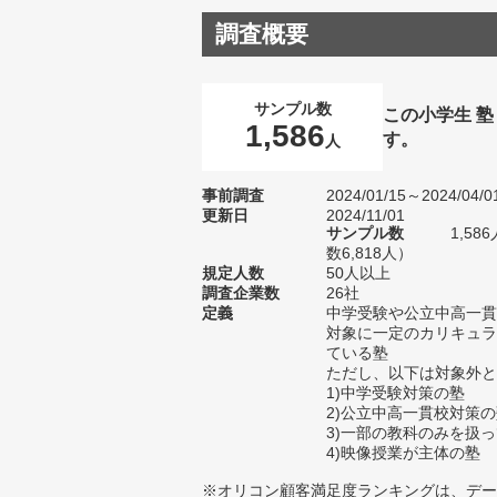
調査概要
サンプル数
この小学生 
1,586
す。
人
事前調査
2024/01/15～2024/04/0
更新日
2024/11/01
サンプル数
1,5
数6,818人）
規定人数
50人以上
調査企業数
26社
定義
中学受験や公立中高一貫
対象に一定のカリキュラ
ている塾
ただし、以下は対象外と
1)中学受験対策の塾
2)公立中高一貫校対策
3)一部の教科のみを扱
4)映像授業が主体の塾
※オリコン顧客満足度ランキングは、デー