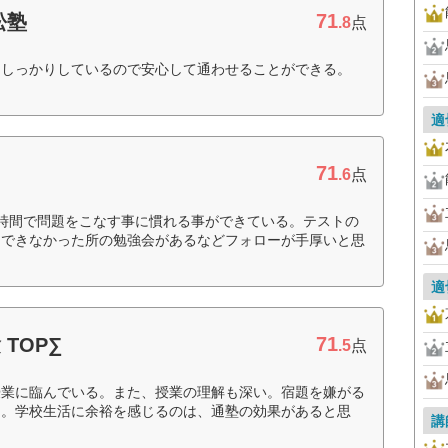
71
松塾
.8
点
もしっかりしているので安心して通わせることができる。
適
71
.6
点
時間で問題をこなす事に慣れる事ができている。テストの
にできなかった所の勉強会があるなどフォローが手厚いと思
適
71
TOP∑
.5
点
授業に臨んでいる。また、授業の理解も深い。宿題を嫌がる
る。学校生活に余裕を感じるのは、通塾の効果があると思
講