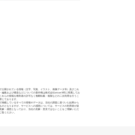
で公開されている情報（文字、写真、イラスト、画像データ等）及びこれ
・編集および構造などについての著作権は株式会社oricon MEに帰属してお
これらの情報を権利者の許可なく無断転載・複製などの二次利用を行うこ
禁じております。
で掲載しているすべての情報やデータは、当社の調査に基づいた結果から
ものとなりますが、サービスへの感想については、サービスの利用者が提
見解・感想となっており、当社の見解・意見ではないことをご理解いただ
ご覧ください。