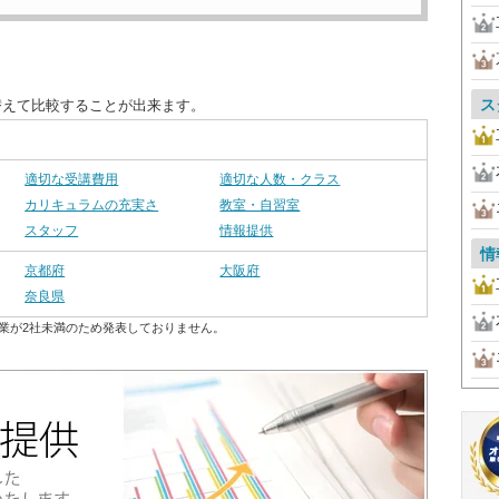
ス
替えて比較することが出来ます。
適切な受講費用
適切な人数・クラス
カリキュラムの充実さ
教室・自習室
スタッフ
情報提供
情
京都府
大阪府
奈良県
業が2社未満のため発表しておりません。