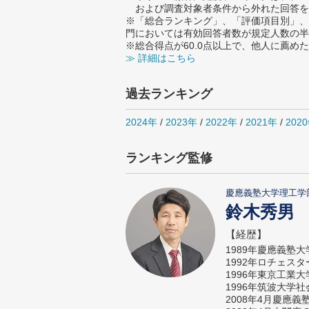
および調査対象者条件から外れた回答を
※「総合ランキング」、「評価項目別」、
門においては有効回答者数が規定人数の半
※総合得点が60.0点以上で、他人に薦
≫ 詳細はこちら
過去ランキング
2024年
/
2023年
/
2022年
/
2021年
/
202
ランキング監修
慶應義塾大学理工学
鈴木秀男
【経歴】
1989年慶應義塾
1992年ロチェス
1996年東京工業
1996年筑波大学
2008年4月慶應