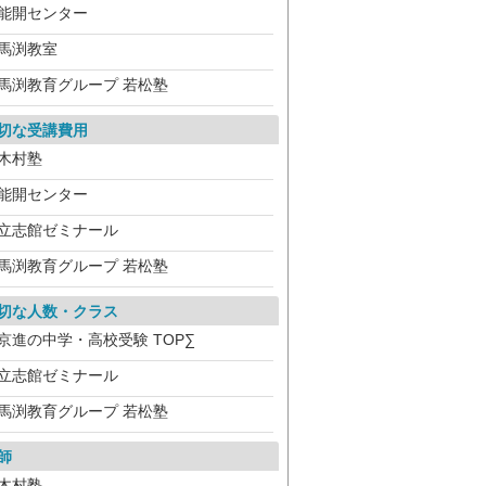
能開センター
馬渕教室
馬渕教育グループ 若松塾
切な受講費用
木村塾
能開センター
立志館ゼミナール
馬渕教育グループ 若松塾
切な人数・クラス
京進の中学・高校受験 TOP∑
立志館ゼミナール
馬渕教育グループ 若松塾
師
木村塾