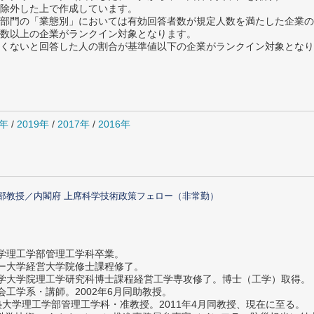
除外した上で作成しています。
部門の「業態別」においては有効回答者数が規定人数を満たした企業の
数以上の企業がランクイン対象となります。
めたくないと回答した人の割合が基準値以下の企業がランクイン対象とな
0年
/
2019年
/
2017年
/
2016年
部教授／内閣府 上席科学技術政策フェロー（非常勤）
大学理工学部管理工学科卒業。
ター大学経営大学院修士課程修了。
大学大学院理工学研究科博士課程経営工学専攻修了。博士（工学）取得。
社会工学系・講師。2002年6月同助教授。
義塾大学理工学部管理工学科・准教授。2011年4月同教授、現在に至る。