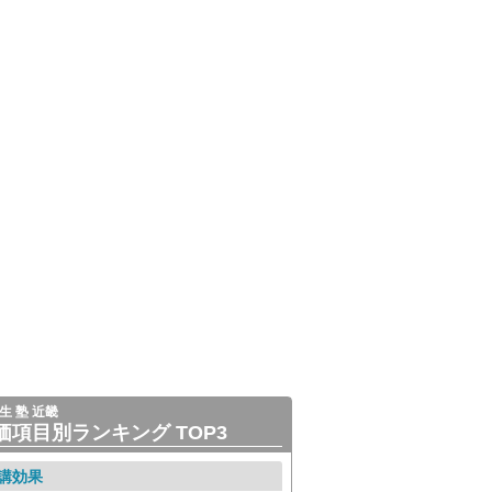
生 塾 近畿
価項目別ランキング TOP3
講効果