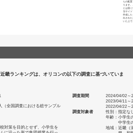
らの配置
ります。
とは固く
当サイト
作成した
出された
いた上で
塾 近畿ランキングは、オリコンの以下の調査に基づいていま
1
調査期間
2024/04/02～2
2023/04/11～2
86人（全国調査における総サンプル
2022/04/22～2
調査対象者
性別：指定な
年齢：小学生の
中学生の
校対策を目的とせず、小学生を
地域：近畿（
ムに沿った形で集団授業を行っ