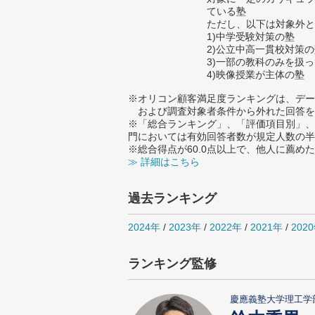
ている塾
ただし、以下は対象外と
1)中学受験対策の塾
2)公立中高一貫校対策
3)一部の教科のみを扱
4)映像授業が主体の塾
※オリコン顧客満足度ランキングは、デー
および調査対象者条件から外れた回答を
※「総合ランキング」、「評価項目別」、
門においては有効回答者数が規定人数の半
※総合得点が60.0点以上で、他人に薦
≫ 詳細はこちら
過去ランキング
2024年
/
2023年
/
2022年
/
2021年
/
202
ランキング監修
慶應義塾大学理工学