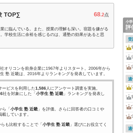
68
TOP∑
.2
点
小学
評
授業に臨んでいる。また、授業の理解も深い。宿題を嫌がる
る。学校生活に余裕を感じるのは、通塾の効果があると思
受
オリコンを前身企業に1967年よりスタート。2006年から
 塾 近畿は、2016年よりランキングを発表しています。
適
サービスを利用した
1,586
人にアンケート調査を実施。
26
社を対象にした「
小学生 塾 近畿
」ランキングを発表し
から「
小学生 塾 近畿
」を評価。さらに回答者の口コミや
掲載しています。
からも比較することで「
小学生 塾 近畿
」選びにお役立てく
適