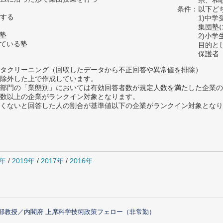
県、和
条件：以下ど
する
1)中
集団塾
の塾
2)小
っている塾
目的と
保護者
タクリーニング（回収したデータから不正回答や異常値を排除）
除外した上で作成しています。
部門の「業態別」においては有効回答者数が規定人数を満たした企業の
数以上の企業がランクイン対象となります。
めたくないと回答した人の割合が基準値以下の企業がランクイン対象とな
0年
/
2019年
/
2017年
/
2016年
部教授／内閣府 上席科学技術政策フェロー（非常勤）