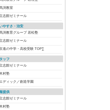
馬渕教室
立志館ゼミナール
いやすさ・治安
馬渕教育グループ 若松塾
立志館ゼミナール
京進の中学・高校受験 TOP∑
タッフ
立志館ゼミナール
木村塾
エディック／創造学園
報提供
立志館ゼミナール
木村塾