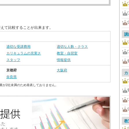
替えて比較することが出来ます。
講
適切な受講費用
適切な人数・クラス
カリキュラムの充実さ
教室・自習室
スタッフ
情報提供
京都府
大阪府
カ
奈良県
業が2社未満のため発表しておりません。
教