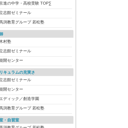
京進の中学・高校受験 TOP∑
立志館ゼミナール
馬渕教育グループ 若松塾
師
木村塾
立志館ゼミナール
能開センター
リキュラムの充実さ
立志館ゼミナール
能開センター
エディック／創造学園
馬渕教育グループ 若松塾
室・自習室
馬渕教育グループ 若松塾