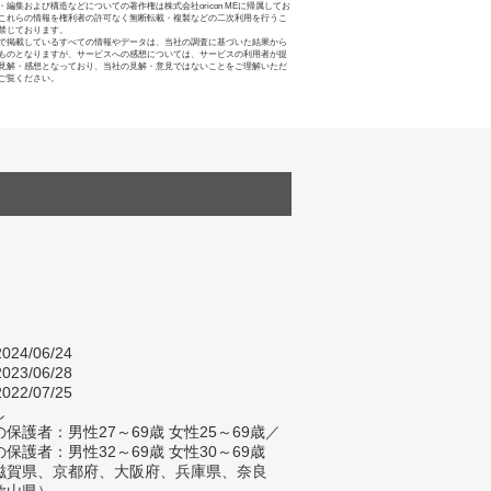
・編集および構造などについての著作権は株式会社oricon MEに帰属してお
これらの情報を権利者の許可なく無断転載・複製などの二次利用を行うこ
禁じております。
で掲載しているすべての情報やデータは、当社の調査に基づいた結果から
ものとなりますが、サービスへの感想については、サービスの利用者が提
見解・感想となっており、当社の見解・意見ではないことをご理解いただ
ご覧ください。
024/06/24
023/06/28
022/07/25
し
保護者：男性27～69歳 女性25～69歳／
保護者：男性32～69歳 女性30～69歳
滋賀県、京都府、大阪府、兵庫県、奈良