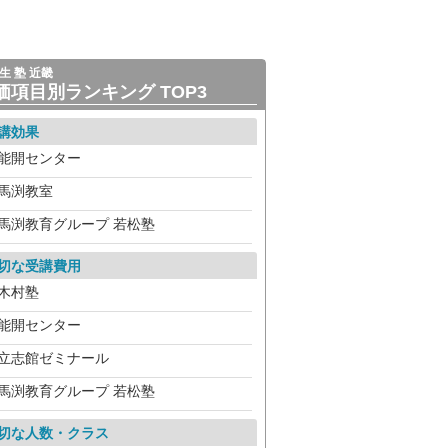
生 塾 近畿
価項目別ランキング TOP3
講効果
能開センター
馬渕教室
馬渕教育グループ 若松塾
切な受講費用
木村塾
能開センター
立志館ゼミナール
馬渕教育グループ 若松塾
切な人数・クラス