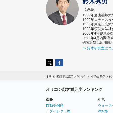
鈴木秀男
【経歴】
1989年慶應義塾
1992年ロチェス
1996年東京工業
1996年筑波大学
2008年4月慶應
2023年4月内閣
研究分野は応用統
≫ 鈴木研究室につ
オリコン顧客満足度ランキング
小学生 塾ランキ
オリコン顧客満足度ランキング
保険
生活
自動車保険
ウォータ
└
ダイレクト型
浄水型