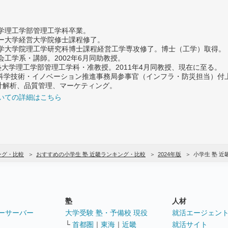
大学理工学部管理工学科卒業。
ター大学経営大学院修士課程修了。
大学大学院理工学研究科博士課程経営工学専攻修了。博士（工学）取得。
社会工学系・講師。2002年6月同助教授。
義塾大学理工学部管理工学科・准教授。2011年4月同教授、現在に至る。
府 科学技術・イノベーション推進事務局参事官（インフラ・防災担当）
計解析、品質管理、マーケティング。
いての詳細はこちら
ング・比較
おすすめの小学生 塾 近畿ランキング・比較
2024年版
小学生 塾 
塾
人材
ーサーバー
大学受験 塾・予備校 現役
就活エージェン
└
首都圏
｜
東海
｜
近畿
就活サイト