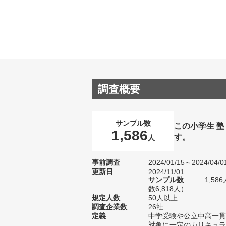
調査概要
サンプル数
この小学生 
1,586
す。
人
事前調査
2024/01/15～2024/04/0
更新日
2024/11/01
サンプル数
1,5
数6,818人）
規定人数
50人以上
調査企業数
26社
定義
中学受験や公立中高一貫
対象に一定のカリキュラ