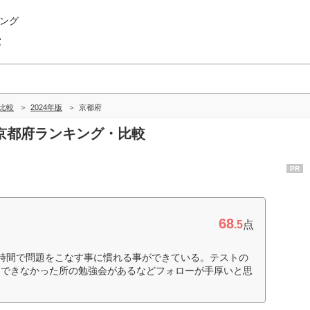
ング
畿
比較
2024年版
京都府
の京都府ランキング・比較
PR
68
.5
点
時間で問題をこなす事に慣れる事ができている。テストの
にできなかった所の勉強会があるなどフォローが手厚いと思