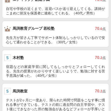
自宅や学校の近くまで、送迎バスか送り迎えしてくる。講師が
こまめに状況を保護者に連絡してくれる。（40代／男性）
馬渕教育グループ 若松塾
70
.6
点
先生方が皆さん丁寧でサポート体制もしっかりしているので安
心して通わせることができる。（30代／女性）
木村塾
70
.2
点
宿題などの家庭学習に関してもしっかりとフォローしてくれ
る。先生の授業がわかりやすく楽しいようで、勉強に対する苦
手意識が減った。（40代／女性）
馬渕教室
70
.2
点
テストが2ヶ月に一度あり、限られた時間で問題をこなす事に慣
れる事ができている。テストの前に過去問の自主学習や、テス
ト後にできなかった所の勉強会があるなどフォローが手厚いと