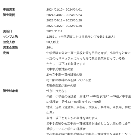
事前調査
2024/01/15～2024/04/01
調査期間
2024/04/02～2024/06/24
2023/04/11～2023/06/28
2022/04/22～2022/07/25
更新日
2024/11/01
サンプル数
1,586人（全国調査における総サンプル数6,818人）
規定人数
50人以上
調査企業数
26社
定義
中学受験や公立中高一貫校対策を目的とせず、小学生を対象に
一定のカリキュラムに沿った形で集団授業を行っている塾
ただし、以下は対象外とする
1)中学受験対策の塾
2)公立中高一貫校対策の塾
3)一部の教科のみを扱っている塾
4)映像授業が主体の塾
調査対象者
性別：指定なし
年齢：小学生の保護者：男性27～69歳 女性25～69歳／中学生
の保護者：男性32～69歳 女性30～69歳
地域：近畿（滋賀県、京都府、大阪府、兵庫県、奈良県、和歌
山県）
条件：以下どちらかの条件を満たす人
1)中学受験や公立中高一貫校対策を目的としない集団塾に通年
通学している小学生の保護者
2)小学生の時に中学受験や公立中高一貫校対策を目的としない