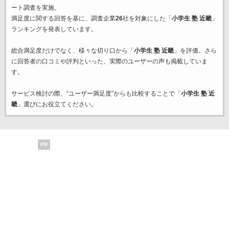
ート調査を実施。
満足度に関する回答を基に、調査企業
26
社を対象にした「
小学生 塾 近畿
」
ランキングを発表しています。
総合満足度だけでなく、様々な切り口から「
小学生 塾 近畿
」を評価。さら
に回答者の口コミや評判といった、実際のユーザーの声も掲載していま
す。
サービス検討の際、“ユーザー満足度”からも比較することで「
小学生 塾 近
畿
」選びにお役立てください。
PR