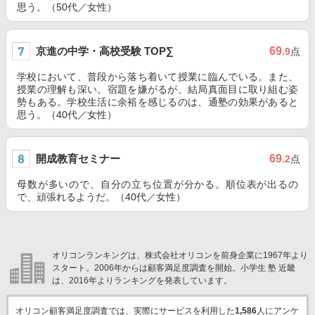
思う。（50代／女性）
京進の中学・高校受験 TOP∑
69
.9
点
学校において、普段から落ち着いて授業に臨んでいる。また、
授業の理解も深い。宿題を嫌がるが、結局真面目に取り組む姿
勢もある。学校生活に余裕を感じるのは、通塾の効果があると
思う。（40代／女性）
開成教育セミナー
69
.2
点
母数が多いので、自分の立ち位置が分かる。順位表が出るの
で、頑張れるようだ。（40代／女性）
オリコンランキングは、株式会社オリコンを前身企業に1967年より
スタート。2006年からは顧客満足度調査を開始。小学生 塾 近畿
は、2016年よりランキングを発表しています。
オリコン顧客満足度調査では、実際にサービスを利用した
1,586
人にアンケ