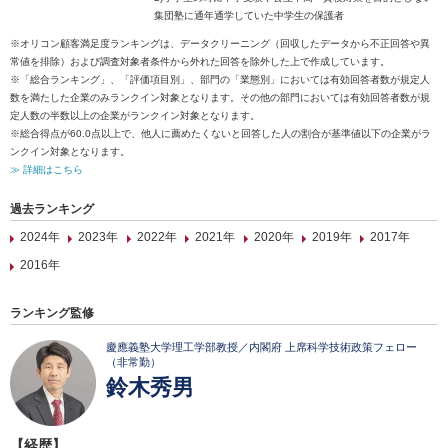
集団塾に通年通学していた中学生の保護者
※オリコン顧客満足度ランキングは、データクリーニング（回収したデータから不正回答や異
常値を排除）および調査対象者条件から外れた回答を除外した上で作成しています。
※「総合ランキング」、「評価項目別」、部門の「業態別」においては有効回答者数が規定人
数を満たした企業のみランクイン対象となります。その他の部門においては有効回答者数が規
定人数の半数以上の企業がランクイン対象となります。
※総合得点が60.0点以上で、他人に薦めたくないと回答した人の割合が基準値以下の企業がラ
ンクイン対象となります。
≫ 詳細はこちら
過去ランキング
2024年
2023年
2022年
2021年
2020年
2019年
2017年
2016年
ランキング監修
慶應義塾大学理工学部教授／内閣府 上席科学技術政策フェロー
（非常勤）
鈴木秀男
【経歴】