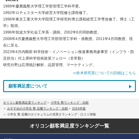
1989年慶應義塾大学理工学部管理工学科卒業。
1992年ロチェスター大学経営大学院修士課程修了。
1996年東京工業大学大学院理工学研究科博士課程経営工学専攻修了。博士（工
学）取得。
1996年筑波大学社会工学系・講師。2002年6月同助教授。
2008年4月慶應義塾大学理工学部管理工学科・准教授。2011年4月同教授、現
在に至る。
2023年4月内閣府 科学技術・イノベーション推進事務局参事官（インフラ・防
災担当）付上席科学技術政策フェロー（非常勤）
研究分野は応用統計解析、品質管理、マーケティング。
≫鈴木研究室についての詳細はこちら
顧客満足度について
オリコン顧客満足度ランキング
小学生 塾ランキング・比較
おすすめの小学生 塾 近畿ランキング・比較
2024年版
小学生 塾 近畿のカリキュラムの充実さランキング・口コミ情報
オリコン顧客満足度
ランキング一覧