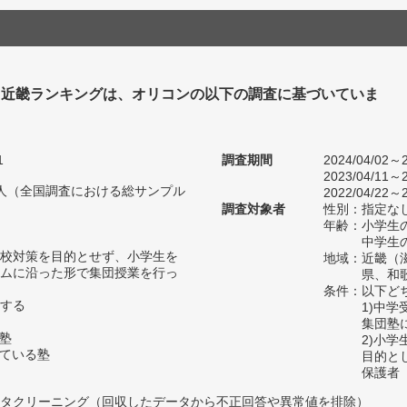
塾 近畿ランキングは、オリコンの以下の調査に基づいていま
1
調査期間
2024/04/02～2
2023/04/11～2
86人（全国調査における総サンプル
2022/04/22～2
調査対象者
性別：指定な
年齢：小学生の
中学生の
校対策を目的とせず、小学生を
地域：近畿（
ムに沿った形で集団授業を行っ
県、和
条件：以下ど
する
1)中
集団塾
の塾
2)小
っている塾
目的と
保護者
タクリーニング（回収したデータから不正回答や異常値を排除）