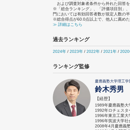
および調査対象者条件から外れた回答を
※「総合ランキング」、「評価項目別」、
門においては有効回答者数が規定人数の半
※総合得点が60.0点以上で、他人に薦
≫ 詳細はこちら
過去ランキング
2024年
/
2023年
/
2022年
/
2021年
/
202
ランキング監修
慶應義塾大学理工学
鈴木秀男
【経歴】
1989年慶應義塾
1992年ロチェス
1996年東京工業
1996年筑波大学
2008年4月慶應