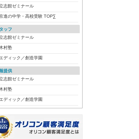
立志館ゼミナール
京進の中学・高校受験 TOP∑
タッフ
立志館ゼミナール
木村塾
エディック／創造学園
報提供
立志館ゼミナール
木村塾
エディック／創造学園