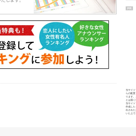
PR
当サイト
らの配置
ります。
とは固く
当サイト
作成した
出された
いた上で