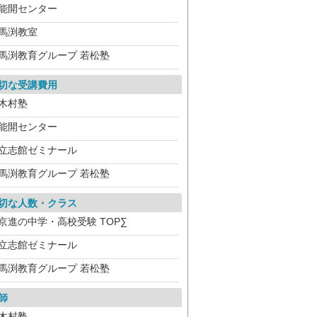
能開センター
馬渕教室
馬渕教育グループ 若松塾
切な受講費用
木村塾
能開センター
立志館ゼミナール
馬渕教育グループ 若松塾
切な人数・クラス
京進の中学・高校受験 TOP∑
立志館ゼミナール
馬渕教育グループ 若松塾
師
木村塾