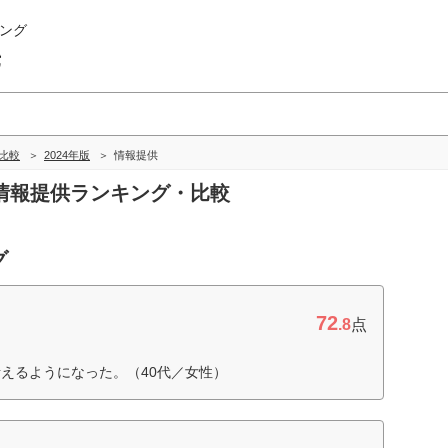
ング
畿
比較
2024年版
情報提供
の情報提供ランキング・比較
グ
72
.8
点
えるようになった。（40代／女性）