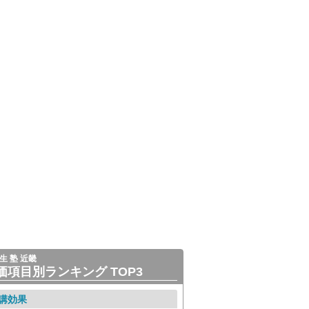
生 塾 近畿
価項目別ランキング TOP3
講効果