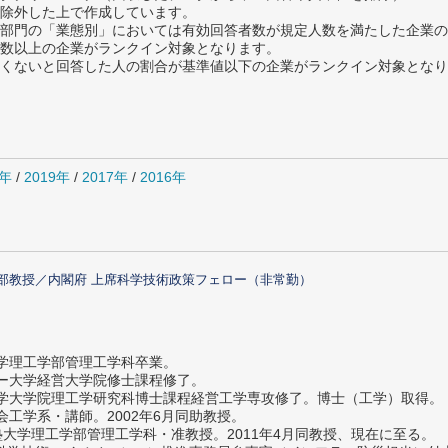
除外した上で作成しています。
部門の「業態別」においては有効回答者数が規定人数を満たした企業の
数以上の企業がランクイン対象となります。
めたくないと回答した人の割合が基準値以下の企業がランクイン対象とな
0年
/
2019年
/
2017年
/
2016年
部教授／内閣府 上席科学技術政策フェロー（非常勤）
大学理工学部管理工学科卒業。
ター大学経営大学院修士課程修了。
大学大学院理工学研究科博士課程経営工学専攻修了。博士（工学）取得。
社会工学系・講師。2002年6月同助教授。
義塾大学理工学部管理工学科・准教授。2011年4月同教授、現在に至る。