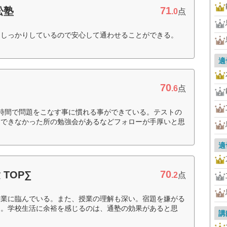
71
松塾
.0
点
もしっかりしているので安心して通わせることができる。
適
70
.6
点
時間で問題をこなす事に慣れる事ができている。テストの
にできなかった所の勉強会があるなどフォローが手厚いと思
適
70
TOP∑
.2
点
授業に臨んでいる。また、授業の理解も深い。宿題を嫌がる
る。学校生活に余裕を感じるのは、通塾の効果があると思
講