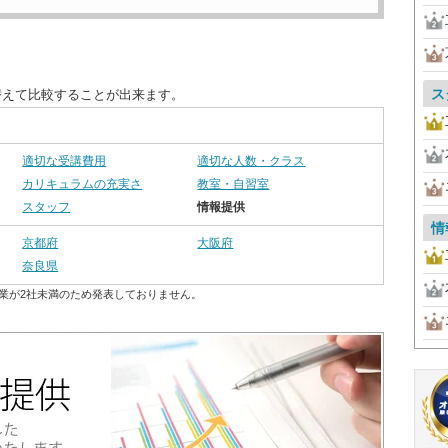
ス
替えて比較することが出来ます。
適切な受講費用
適切な人数・クラス
カリキュラムの充実さ
教室・自習室
スタッフ
情報提供
情
京都府
大阪府
奈良県
業が2社未満のため発表しておりません。