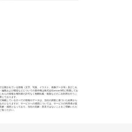
で公開されている情報（文字、写真、イラスト、画像データ等）及びこれ
・編集および構造などについての著作権は株式会社oricon MEに帰属してお
これらの情報を権利者の許可なく無断転載・複製などの二次利用を行うこ
禁じております。
で掲載しているすべての情報やデータは、当社の調査に基づいた結果から
ものとなりますが、サービスへの感想については、サービスの利用者が提
見解・感想となっており、当社の見解・意見ではないことをご理解いただ
ご覧ください。