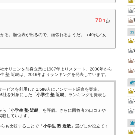
70
.1
点
カ
かる。順位表が出るので、頑張れるようだ。（40代／女
オリコンを前身企業に1967年よりスタート。2006年から
 塾 近畿は、2016年よりランキングを発表しています。
教
サービスを利用した
1,586
人にアンケート調査を実施。
26
社を対象にした「
小学生 塾 近畿
」ランキングを発表し
から「
小学生 塾 近畿
」を評価。さらに回答者の口コミや
掲載しています。
通
からも比較することで「
小学生 塾 近畿
」選びにお役立てく