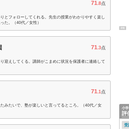
71
.8
点
かりとフォローしてくれる。先生の授業がわかりやすく楽し
った。（40代／女性）
PR
71
園
.3
点
送り迎えしてくる。講師がこまめに状況を保護者に連絡して
71
.1
点
たみたいで、塾が楽しいと言ってるところ。（40代／女
小学
評
受