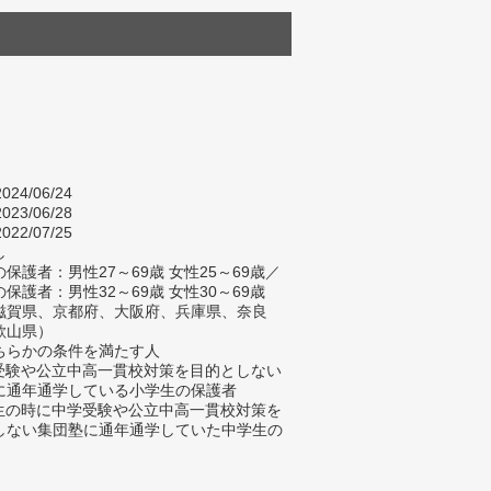
024/06/24
023/06/28
022/07/25
し
保護者：男性27～69歳 女性25～69歳／
保護者：男性32～69歳 女性30～69歳
滋賀県、京都府、大阪府、兵庫県、奈良
歌山県）
ちらかの条件を満たす人
学受験や公立中高一貫校対策を目的としない
に通年通学している小学生の保護者
学生の時に中学受験や公立中高一貫校対策を
しない集団塾に通年通学していた中学生の