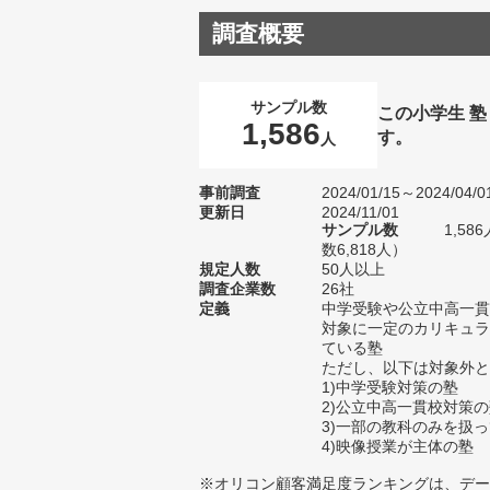
調査概要
サンプル数
この小学生 
1,586
す。
人
事前調査
2024/01/15～2024/04/0
更新日
2024/11/01
サンプル数
1,5
数6,818人）
規定人数
50人以上
調査企業数
26社
定義
中学受験や公立中高一貫
対象に一定のカリキュラ
ている塾
ただし、以下は対象外と
1)中学受験対策の塾
2)公立中高一貫校対策
3)一部の教科のみを扱
4)映像授業が主体の塾
※オリコン顧客満足度ランキングは、デー