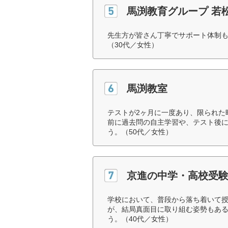
馬渕教育グループ 若
先生方が皆さん丁寧でサポート体制
（30代／女性）
馬渕教室
テストが2ヶ月に一度あり、限られた
前に過去問の自主学習や、テスト後
う。（50代／女性）
京進の中学・高校受験 
学校において、普段から落ち着いて
が、結局真面目に取り組む姿勢もあ
う。（40代／女性）