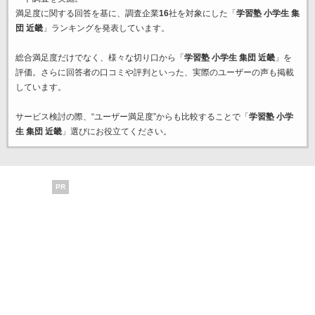
満足度に関する回答を基に、調査企業
16
社を対象にした「
学習塾 小学生 集
団 近畿
」ランキングを発表しています。
総合満足度だけでなく、様々な切り口から「
学習塾 小学生 集団 近畿
」を
評価。さらに回答者の口コミや評判といった、実際のユーザーの声も掲載
しています。
サービス検討の際、“ユーザー満足度”からも比較することで「
学習塾 小学
生 集団 近畿
」選びにお役立てください。
PR