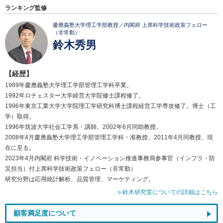
ランキング監修
慶應義塾大学理工学部教授／内閣府 上席科学技術政策フェロー
（非常勤）
鈴木秀男
【経歴】
1989年慶應義塾大学理工学部管理工学科卒業。
1992年ロチェスター大学経営大学院修士課程修了。
1996年東京工業大学大学院理工学研究科博士課程経営工学専攻修了。博士（工
学）取得。
1996年筑波大学社会工学系・講師。2002年6月同助教授。
2008年4月慶應義塾大学理工学部管理工学科・准教授。2011年4月同教授、現
在に至る。
2023年4月内閣府 科学技術・イノベーション推進事務局参事官（インフラ・防
災担当）付上席科学技術政策フェロー（非常勤）
研究分野は応用統計解析、品質管理、マーケティング。
≫鈴木研究室についての詳細はこちら
顧客満足度について