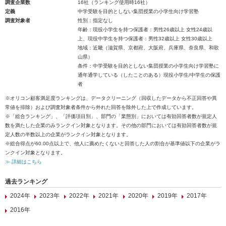
調査企業数
16社（ランキング使用時16社）
定義
中学受験を目的としない集団授業の小学生向け学習塾
調査対象者
性別：指定なし
年齢：現役小学生を持つ保護者：男性26歳以上 女性24歳以
上、現役中学生を持つ保護者：男性32歳以上 女性30歳以上
地域：近畿（滋賀県、京都府、大阪府、兵庫県、奈良県、和歌
山県）
条件：中学受験を目的としない集団授業の小学生向け学習塾に
通年通学している（したことのある）現役小学生/中学生の保護
者
※オリコン顧客満足度ランキングは、データクリーニング（回収したデータから不正回答や異
常値を排除）および調査対象者条件から外れた回答を除外した上で作成しています。
※「総合ランキング」、「評価項目別」、部門の「業態別」においては有効回答者数が規定人
数を満たした企業のみランクイン対象となります。その他の部門においては有効回答者数が規
定人数の半数以上の企業がランクイン対象となります。
※総合得点が60.00点以上で、他人に薦めたくないと回答した人の割合が基準値以下の企業がラ
ンクイン対象となります。
≫ 詳細はこちら
過去ランキング
2024年
2023年
2022年
2021年
2020年
2019年
2017年
2016年