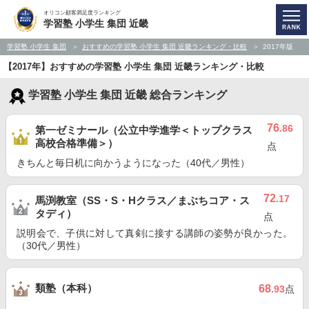
オリコン顧客満足度ランキング
学習塾 小学生 集団 近畿
学習塾 小学生 集団
おすすめの学習塾 小学生 集団 近畿ランキング・比較
2017年版
【2017年】おすすめの学習塾 小学生 集団 近畿ランキング・比較
学習塾 小学生 集団 近畿 総合ランキング
76
.86
第一ゼミナール（公立中学進学＜トップクラス
高校合格準備＞）
点
きちんと毎日机に向かうようになった（40代／男性）
72
.17
馬渕教室（SS・S・Hクラス／まぶちコア・ス
タディ）
点
説明会で、子供に対して真剣に接する講師の姿勢が良かった。
（30代／男性）
類塾（本科）
68
.93
点