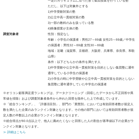
一定のカリキュラムに沿った形で集団授業を行っている塾
ただし、以下は対象外とする
1)中学受験対策の塾
2)公立中高一貫校対策の塾
3)一部の教科のみを扱っている塾
4)映像授業が主体の塾
調査対象者
性別：指定なし
年齢：小学生の保護者：男性27～69歳 女性25～69歳／中学生
の保護者：男性32～69歳 女性30～69歳
地域：近畿（滋賀県、京都府、大阪府、兵庫県、奈良県、和歌
山県）
条件：以下どちらかの条件を満たす人
1)中学受験や公立中高一貫校対策を目的としない集団塾に通年
通学している小学生の保護者
2)小学生の時に中学受験や公立中高一貫校対策を目的としない
集団塾に通年通学していた中学生の保護者
※オリコン顧客満足度ランキングは、データクリーニング（回収したデータから不正回答や異
常値を排除）および調査対象者条件から外れた回答を除外した上で作成しています。
※「総合ランキング」、「評価項目別」、部門の「業態別」においては有効回答者数が規定人
数を満たした企業のみランクイン対象となります。その他の部門においては有効回答者数が規
定人数の半数以上の企業がランクイン対象となります。
※総合得点が60.0点以上で、他人に薦めたくないと回答した人の割合が基準値以下の企業がラ
ンクイン対象となります。
≫ 詳細はこちら