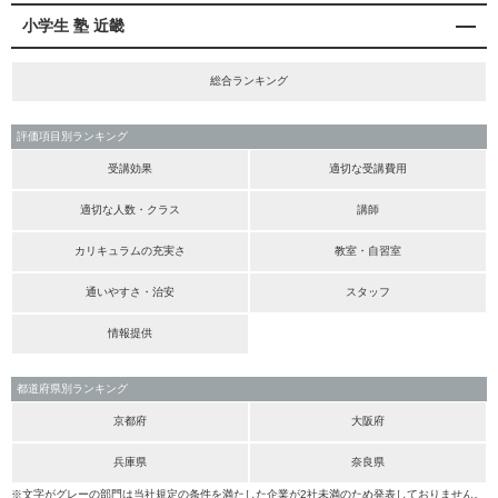
小学生 塾 近畿
総合ランキング
評価項目別ランキング
受講効果
適切な受講費用
適切な人数・クラス
講師
カリキュラムの充実さ
教室・自習室
通いやすさ・治安
スタッフ
情報提供
都道府県別ランキング
京都府
大阪府
兵庫県
奈良県
※文字がグレーの部門は当社規定の条件を満たした企業が2社未満のため発表しておりません。