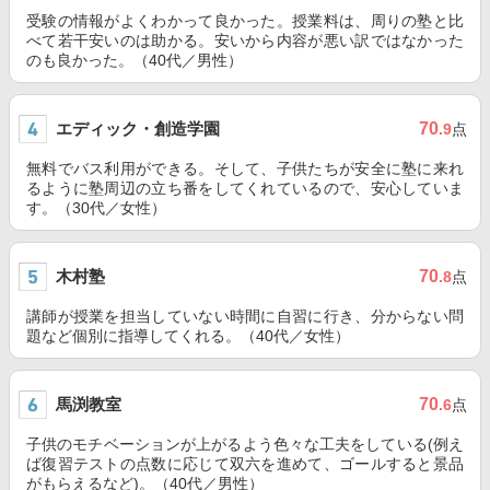
受験の情報がよくわかって良かった。授業料は、周りの塾と比
べて若干安いのは助かる。安いから内容が悪い訳ではなかった
のも良かった。（40代／男性）
エディック・創造学園
70
.9
点
無料でバス利用ができる。そして、子供たちが安全に塾に来れ
るように塾周辺の立ち番をしてくれているので、安心していま
す。（30代／女性）
木村塾
70
.8
点
講師が授業を担当していない時間に自習に行き、分からない問
題など個別に指導してくれる。（40代／女性）
馬渕教室
70
.6
点
子供のモチベーションが上がるよう色々な工夫をしている(例え
ば復習テストの点数に応じて双六を進めて、ゴールすると景品
がもらえるなど)。（40代／男性）