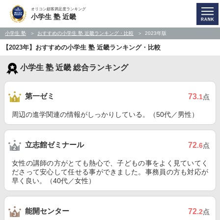
オリコン顧客満足度ランキング
小学生 塾 近畿
小学生 塾
おすすめの小学生 塾 近畿ランキング・比較
2023年版
【2023年】おすすめの小学生 塾 近畿ランキング・比較
小学生 塾 近畿 総合ランキング
第一ゼミ
73
.1
点
周辺の進学関連の情報がしっかりしている。（50代／男性）
立志館ゼミナール
72
.6
点
女性の講師の方がとても熱心で、子どもの事をよく見ていてく
ださって安心して任せる事ができました。事務員の方も対応が
早く良い。（40代／女性）
能開センター
72
.2
点