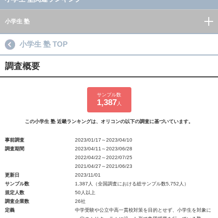
小学生 塾
小学生 塾 TOP
調査概要
サンプル数
1,387
人
この小学生 塾 近畿ランキングは、オリコンの以下の調査に基づいています。
事前調査
2023/01/17～2023/04/10
調査期間
2023/04/11～2023/06/28
2022/04/22～2022/07/25
2021/04/27～2021/06/23
更新日
2023/11/01
サンプル数
1,387人（全国調査における総サンプル数5,752人）
規定人数
50人以上
調査企業数
26社
定義
中学受験や公立中高一貫校対策を目的とせず、小学生を対象に