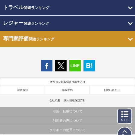
トラベル
関連ランキング
レジャー
関連ランキング
専門家評価
関連ランキング
オリコン顧客満足度調査とは
調査方法
掲載規約
お問い合わせ
会社概要
個人情報保護方針
引用・転載について
もくじ
利用者の声について
当サイトで公開されている情報（文字、写真、イラスト、画像データ等）及びこれらの配置・
編集および構造などについての著作権は株式会社oricon MEに帰属しております。
クッキーの使用について
当サイトに掲載している内容はすべてサービスの利用者が提出された見解・感想です。
これらの情報を権利者の許可なく無断転載・複製などの二次利用を行うことは固く禁じており