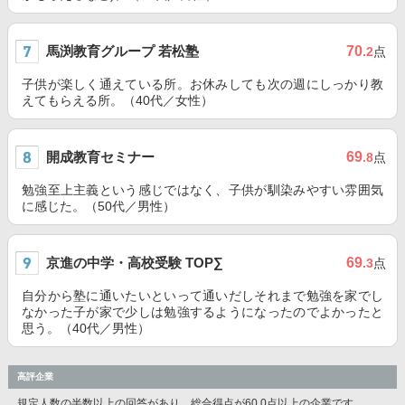
馬渕教育グループ 若松塾
70
.2
点
子供が楽しく通えている所。お休みしても次の週にしっかり教
えてもらえる所。（40代／女性）
開成教育セミナー
69
.8
点
勉強至上主義という感じではなく、子供が馴染みやすい雰囲気
に感じた。（50代／男性）
京進の中学・高校受験 TOP∑
69
.3
点
自分から塾に通いたいといって通いだしそれまで勉強を家でし
なかった子が家で少しは勉強するようになったのでよかったと
思う。（40代／男性）
高評企業
規定人数の半数以上の回答があり、総合得点が60.0点以上の企業です。