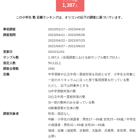
サンプル数
1,387
人
この小学生 塾 近畿ランキングは、オリコンの以下の調査に基づいています。
事前調査
2023/01/17～2023/04/10
調査期間
2023/04/11～2023/06/28
2022/04/22～2022/07/25
2021/04/27～2021/06/23
更新日
2023/11/01
サンプル数
1,387人（全国調査における総サンプル数5,752人）
規定人数
50人以上
調査企業数
26社
定義
中学受験や公立中高一貫校対策を目的とせず、小学生を対象に
一定のカリキュラムに沿った形で集団授業を行っている塾
ただし、以下は対象外とする
1)中学受験対策の塾
2)公立中高一貫校対策の塾
3)一部の教科のみを扱っている塾
4)映像授業が主体の塾
調査対象者
性別：指定なし
年齢：小学生の保護者：男性27～69歳 女性25～69歳／中学生
の保護者：男性32～69歳 女性30～69歳
地域：近畿（滋賀県、京都府、大阪府、兵庫県、奈良県、和歌
山県）