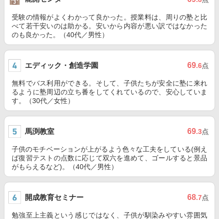
受験の情報がよくわかって良かった。授業料は、周りの塾と比
べて若干安いのは助かる。安いから内容が悪い訳ではなかった
のも良かった。（40代／男性）
エディック・創造学園
69
.6
点
無料でバス利用ができる。そして、子供たちが安全に塾に来れ
るように塾周辺の立ち番をしてくれているので、安心していま
す。（30代／女性）
馬渕教室
69
.3
点
子供のモチベーションが上がるよう色々な工夫をしている(例え
ば復習テストの点数に応じて双六を進めて、ゴールすると景品
がもらえるなど)。（40代／男性）
開成教育セミナー
68
.7
点
勉強至上主義という感じではなく、子供が馴染みやすい雰囲気