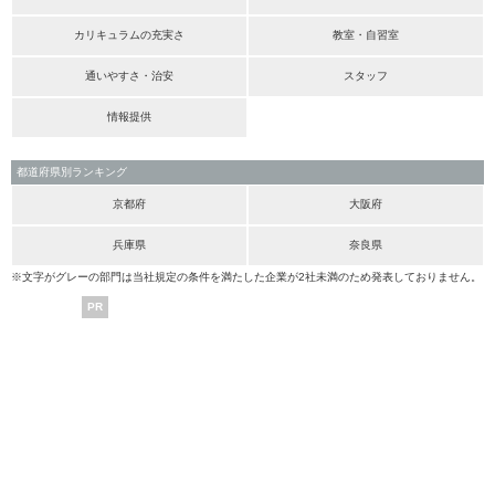
カリキュラムの充実さ
教室・自習室
通いやすさ・治安
スタッフ
情報提供
都道府県別ランキング
京都府
大阪府
兵庫県
奈良県
※文字がグレーの部門は当社規定の条件を満たした企業が2社未満のため発表しておりません。
PR