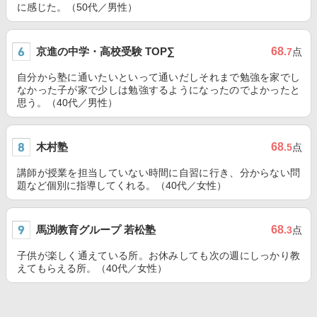
に感じた。（50代／男性）
京進の中学・高校受験 TOP∑
68
.7
点
自分から塾に通いたいといって通いだしそれまで勉強を家でし
なかった子が家で少しは勉強するようになったのでよかったと
思う。（40代／男性）
木村塾
68
.5
点
講師が授業を担当していない時間に自習に行き、分からない問
題など個別に指導してくれる。（40代／女性）
馬渕教育グループ 若松塾
68
.3
点
子供が楽しく通えている所。お休みしても次の週にしっかり教
えてもらえる所。（40代／女性）