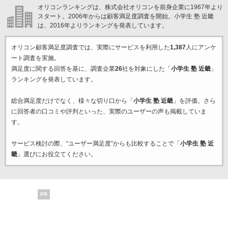
オリコンランキングは、株式会社オリコンを前身企業に1967年より
スタート。2006年からは顧客満足度調査を開始。小学生 塾 近畿
は、2016年よりランキングを発表しています。
オリコン顧客満足度調査では、実際にサービスを利用した
1,387
人にアンケ
ート調査を実施。
満足度に関する回答を基に、調査企業
26
社を対象にした「
小学生 塾 近畿
」
ランキングを発表しています。
総合満足度だけでなく、様々な切り口から「
小学生 塾 近畿
」を評価。さら
に回答者の口コミや評判といった、実際のユーザーの声も掲載していま
す。
サービス検討の際、“ユーザー満足度”からも比較することで「
小学生 塾 近
畿
」選びにお役立てください。
PR