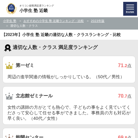
オリコン顧客満足度ランキング
小学生 塾 近畿
小学生 塾
おすすめの小学生 塾 近畿ランキング・比較
2023年版
適切な人数・クラス
【2023年】小学生 塾 近畿の適切な人数・クラスランキング・比較
適切な人数・クラス 満足度ランキング
第一ゼミ
71
.2
点
周辺の進学関連の情報がしっかりしている。（50代／男性）
立志館ゼミナール
70
.7
点
女性の講師の方がとても熱心で、子どもの事をよく見ていてく
ださって安心して任せる事ができました。事務員の方も対応が
早く良い。（40代／女性）
能開センター
69
.8
点