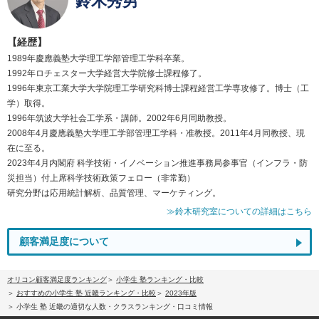
鈴木秀男
【経歴】
1989年慶應義塾大学理工学部管理工学科卒業。
1992年ロチェスター大学経営大学院修士課程修了。
1996年東京工業大学大学院理工学研究科博士課程経営工学専攻修了。博士（工
学）取得。
1996年筑波大学社会工学系・講師。2002年6月同助教授。
2008年4月慶應義塾大学理工学部管理工学科・准教授。2011年4月同教授、現
在に至る。
2023年4月内閣府 科学技術・イノベーション推進事務局参事官（インフラ・防
災担当）付上席科学技術政策フェロー（非常勤）
研究分野は応用統計解析、品質管理、マーケティング。
≫鈴木研究室についての詳細はこちら
顧客満足度について
オリコン顧客満足度ランキング
小学生 塾ランキング・比較
おすすめの小学生 塾 近畿ランキング・比較
2023年版
小学生 塾 近畿の適切な人数・クラスランキング・口コミ情報