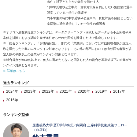
条件：以下どちらかの条件を満たす人
1)中学受験や公立中高一貫校対策を目的としない集団塾に通年
通学している小学生の保護者
2)小学生の時に中学受験や公立中高一貫校対策を目的としない
集団塾に通年通学していた中学生の保護者
※オリコン顧客満足度ランキングは、データクリーニング（回収したデータから不正回答や異
常値を排除）および調査対象者条件から外れた回答を除外した上で作成しています。
※「総合ランキング」、「評価項目別」、部門の「業態別」においては有効回答者数が規定人
数を満たした企業のみランクイン対象となります。その他の部門においては有効回答者数が規
定人数の半数以上の企業がランクイン対象となります。
※総合得点が60.0点以上で、他人に薦めたくないと回答した人の割合が基準値以下の企業がラ
ンクイン対象となります。
≫ 詳細はこちら
過去ランキング
2024年
2023年
2022年
2021年
2020年
2019年
2017年
2016年
ランキング監修
慶應義塾大学理工学部教授／内閣府 上席科学技術政策フェロー
（非常勤）