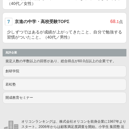
（40代／女性）
京進の中学・高校受験TOPΣ
68
.1
点
少しずつではあるが成績が上がってきたこと、自分で勉強する
習慣がついたこと。（40代／男性）
高評企業
規定人数の半数以上の回答があり、総合得点が60.0点以上の企業です。
創研学院
若松塾
開成教育セミナー
オリコンランキングは、株式会社オリコンを前身企業に1967年より
スタート。2006年からは顧客満足度調査を開始。小学生 集団塾 近