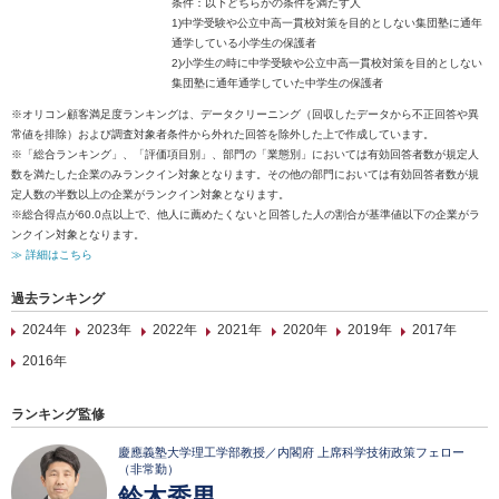
条件：以下どちらかの条件を満たす人
1)中学受験や公立中高一貫校対策を目的としない集団塾に通年
通学している小学生の保護者
2)小学生の時に中学受験や公立中高一貫校対策を目的としない
集団塾に通年通学していた中学生の保護者
※オリコン顧客満足度ランキングは、データクリーニング（回収したデータから不正回答や異
常値を排除）および調査対象者条件から外れた回答を除外した上で作成しています。
※「総合ランキング」、「評価項目別」、部門の「業態別」においては有効回答者数が規定人
数を満たした企業のみランクイン対象となります。その他の部門においては有効回答者数が規
定人数の半数以上の企業がランクイン対象となります。
※総合得点が60.0点以上で、他人に薦めたくないと回答した人の割合が基準値以下の企業がラ
ンクイン対象となります。
≫ 詳細はこちら
過去ランキング
2024年
2023年
2022年
2021年
2020年
2019年
2017年
2016年
ランキング監修
慶應義塾大学理工学部教授／内閣府 上席科学技術政策フェロー
（非常勤）
鈴木秀男