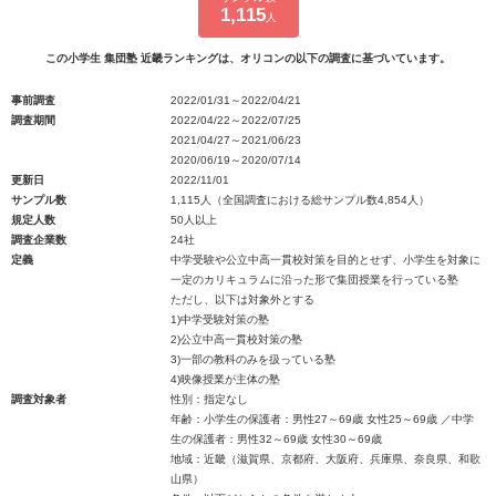
1,115
人
この小学生 集団塾 近畿ランキングは、オリコンの以下の調査に基づいています。
事前調査
2022/01/31～2022/04/21
調査期間
2022/04/22～2022/07/25
2021/04/27～2021/06/23
2020/06/19～2020/07/14
更新日
2022/11/01
サンプル数
1,115人（全国調査における総サンプル数4,854人）
規定人数
50人以上
調査企業数
24社
定義
中学受験や公立中高一貫校対策を目的とせず、小学生を対象に
一定のカリキュラムに沿った形で集団授業を行っている塾
ただし、以下は対象外とする
1)中学受験対策の塾
2)公立中高一貫校対策の塾
3)一部の教科のみを扱っている塾
4)映像授業が主体の塾
調査対象者
性別：指定なし
年齢：小学生の保護者：男性27～69歳 女性25～69歳 ／中学
生の保護者：男性32～69歳 女性30～69歳
地域：近畿（滋賀県、京都府、大阪府、兵庫県、奈良県、和歌
山県）