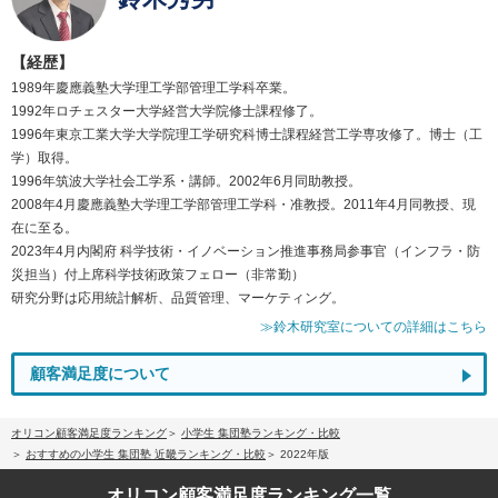
【経歴】
1989年慶應義塾大学理工学部管理工学科卒業。
1992年ロチェスター大学経営大学院修士課程修了。
1996年東京工業大学大学院理工学研究科博士課程経営工学専攻修了。博士（工
学）取得。
1996年筑波大学社会工学系・講師。2002年6月同助教授。
2008年4月慶應義塾大学理工学部管理工学科・准教授。2011年4月同教授、現
在に至る。
2023年4月内閣府 科学技術・イノベーション推進事務局参事官（インフラ・防
災担当）付上席科学技術政策フェロー（非常勤）
研究分野は応用統計解析、品質管理、マーケティング。
≫鈴木研究室についての詳細はこちら
顧客満足度について
オリコン顧客満足度ランキング
小学生 集団塾ランキング・比較
おすすめの小学生 集団塾 近畿ランキング・比較
2022年版
オリコン顧客満足度
ランキング一覧