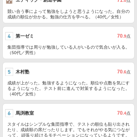
71
.0
点
競い合う事によって勉強をしようと思うようになった。自分の
成績の順位が分かる。勉強の仕方を学べる。（40代／女性）
第一ゼミ
70
.9
点
集団指導では周りが勉強している人がいるので気合いが入る。
（50代／男性）
木村塾
70
.6
点
成績が上がった。勉強するようになった。順位や点数を気にす
るようになった。テスト前に進んで対策するようになった。
（40代／女性）
馬渕教室
70
.4
点
スタイルはシンプルな集団指導で、テストの順位も貼り出され
たり、成績順の席だったりします。でもそれがやる気につなが
って、頑張り続けるモチベーションになっているようです。