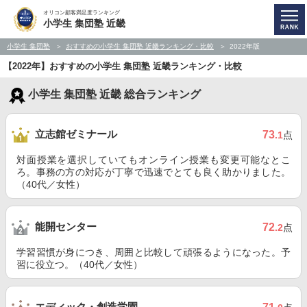
オリコン顧客満足度ランキング
小学生 集団塾 近畿
小学生 集団塾
おすすめの小学生 集団塾 近畿ランキング・比較
2022年版
【2022年】おすすめの小学生 集団塾 近畿ランキング・比較
小学生 集団塾 近畿 総合ランキング
立志館ゼミナール
73
.1
点
対面授業を選択していてもオンライン授業も変更可能なとこ
ろ。事務の方の対応が丁寧で迅速でとても良く助かりました。
（40代／女性）
能開センター
72
.2
点
学習習慣が身につき、周囲と比較して頑張るようになった。予
習に役立つ。（40代／女性）
エディック・創造学園