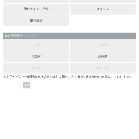
通いやすさ・治安
スタッフ
情報提供
都道府県別ランキング
滋賀県
京都府
大阪府
兵庫県
奈良県
和歌山県
※文字がグレーの部門は当社規定の条件を満たした企業が2社未満のため発表しておりません。
PR