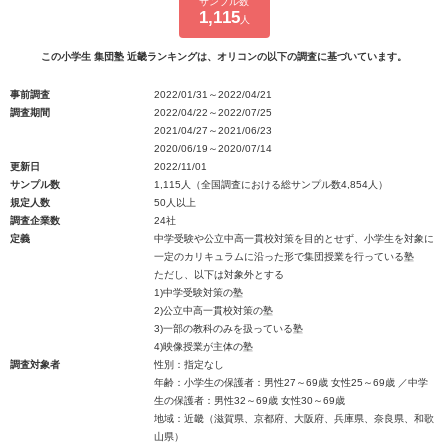
サンプル数
1,115
人
この小学生 集団塾 近畿ランキングは、オリコンの以下の調査に基づいています。
事前調査
2022/01/31～2022/04/21
調査期間
2022/04/22～2022/07/25
2021/04/27～2021/06/23
2020/06/19～2020/07/14
更新日
2022/11/01
サンプル数
1,115人（全国調査における総サンプル数4,854人）
規定人数
50人以上
調査企業数
24社
定義
中学受験や公立中高一貫校対策を目的とせず、小学生を対象に
一定のカリキュラムに沿った形で集団授業を行っている塾
ただし、以下は対象外とする
1)中学受験対策の塾
2)公立中高一貫校対策の塾
3)一部の教科のみを扱っている塾
4)映像授業が主体の塾
調査対象者
性別：指定なし
年齢：小学生の保護者：男性27～69歳 女性25～69歳 ／中学
生の保護者：男性32～69歳 女性30～69歳
地域：近畿（滋賀県、京都府、大阪府、兵庫県、奈良県、和歌
山県）