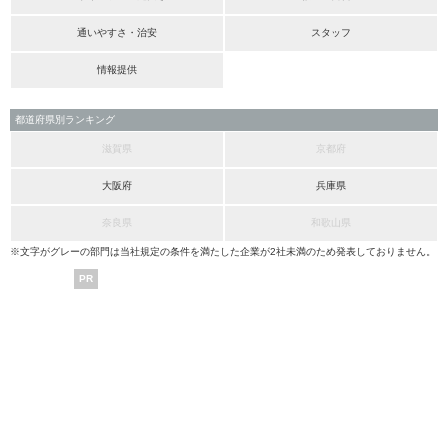
通いやすさ・治安
スタッフ
情報提供
都道府県別ランキング
滋賀県
京都府
大阪府
兵庫県
奈良県
和歌山県
※文字がグレーの部門は当社規定の条件を満たした企業が2社未満のため発表しておりません。
PR