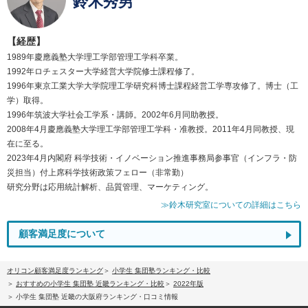
鈴木秀男
【経歴】
1989年慶應義塾大学理工学部管理工学科卒業。
1992年ロチェスター大学経営大学院修士課程修了。
1996年東京工業大学大学院理工学研究科博士課程経営工学専攻修了。博士（工
学）取得。
1996年筑波大学社会工学系・講師。2002年6月同助教授。
2008年4月慶應義塾大学理工学部管理工学科・准教授。2011年4月同教授、現
在に至る。
2023年4月内閣府 科学技術・イノベーション推進事務局参事官（インフラ・防
災担当）付上席科学技術政策フェロー（非常勤）
研究分野は応用統計解析、品質管理、マーケティング。
≫鈴木研究室についての詳細はこちら
顧客満足度について
オリコン顧客満足度ランキング
小学生 集団塾ランキング・比較
おすすめの小学生 集団塾 近畿ランキング・比較
2022年版
小学生 集団塾 近畿の大阪府ランキング・口コミ情報