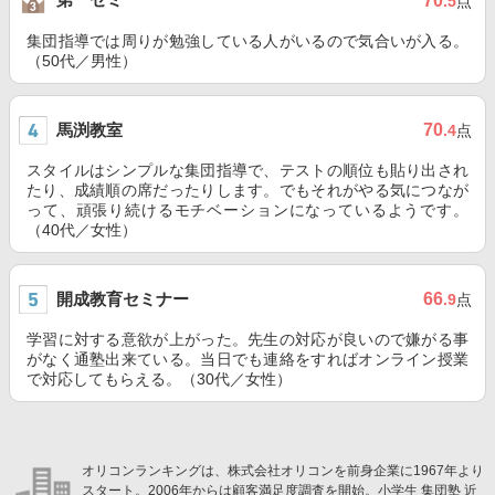
70
.5
点
集団指導では周りが勉強している人がいるので気合いが入る。
（50代／男性）
馬渕教室
70
.4
点
スタイルはシンプルな集団指導で、テストの順位も貼り出され
たり、成績順の席だったりします。でもそれがやる気につなが
って、頑張り続けるモチベーションになっているようです。
（40代／女性）
開成教育セミナー
66
.9
点
学習に対する意欲が上がった。先生の対応が良いので嫌がる事
がなく通塾出来ている。当日でも連絡をすればオンライン授業
で対応してもらえる。（30代／女性）
オリコンランキングは、株式会社オリコンを前身企業に1967年より
スタート。2006年からは顧客満足度調査を開始。小学生 集団塾 近