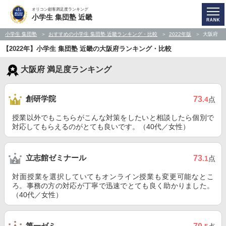
オリコン顧客満足度ランキング
小学生 集団塾 近畿
小学生 集団塾
おすすめの小学生 集団塾 近畿ランキング・比較
2022年版
大阪府
【2022年】小学生 集団塾 近畿の大阪府ランキング・比較
大阪府 満足度ランキング
創研学院
73
.4
点
授業以外でもこちらがこんな対策をしたいと相談したら個別で
対応してもらえるのがとても良いです。（40代／女性）
立志館ゼミナール
73
.1
点
対面授業を選択していてもオンライン授業も変更可能なとこ
ろ。事務の方の対応が丁寧で迅速でとても良く助かりました。
（40代／女性）
第一ゼミ