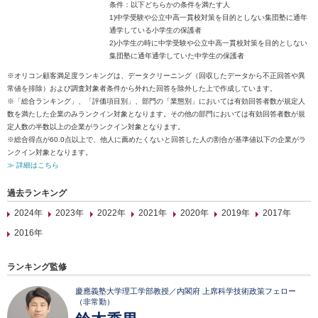
条件：以下どちらかの条件を満たす人
1)中学受験や公立中高一貫校対策を目的としない集団塾に通年
通学している小学生の保護者
2)小学生の時に中学受験や公立中高一貫校対策を目的としない
集団塾に通年通学していた中学生の保護者
※オリコン顧客満足度ランキングは、データクリーニング（回収したデータから不正回答や異
常値を排除）および調査対象者条件から外れた回答を除外した上で作成しています。
※「総合ランキング」、「評価項目別」、部門の「業態別」においては有効回答者数が規定人
数を満たした企業のみランクイン対象となります。その他の部門においては有効回答者数が規
定人数の半数以上の企業がランクイン対象となります。
※総合得点が60.0点以上で、他人に薦めたくないと回答した人の割合が基準値以下の企業がラ
ンクイン対象となります。
≫ 詳細はこちら
過去ランキング
2024年
2023年
2022年
2021年
2020年
2019年
2017年
2016年
ランキング監修
慶應義塾大学理工学部教授／内閣府 上席科学技術政策フェロー
（非常勤）