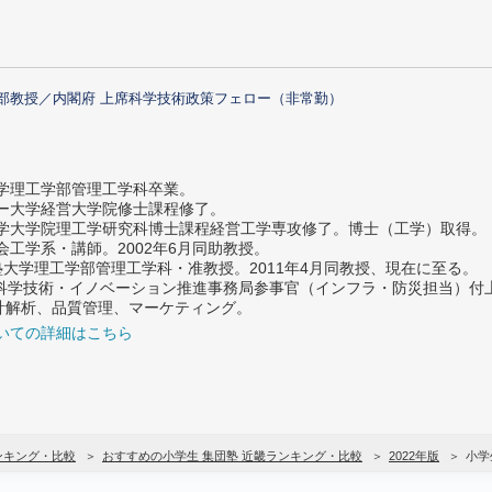
部教授／内閣府 上席科学技術政策フェロー（非常勤）
大学理工学部管理工学科卒業。
ター大学経営大学院修士課程修了。
大学大学院理工学研究科博士課程経営工学専攻修了。博士（工学）取得。
社会工学系・講師。2002年6月同助教授。
義塾大学理工学部管理工学科・准教授。2011年4月同教授、現在に至る。
府 科学技術・イノベーション推進事務局参事官（インフラ・防災担当）
計解析、品質管理、マーケティング。
いての詳細はこちら
ンキング・比較
おすすめの小学生 集団塾 近畿ランキング・比較
2022年版
小学