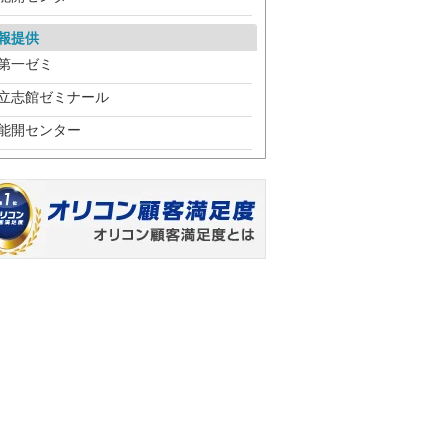
報提供
第一ゼミ
立志館ゼミナール
能開センター