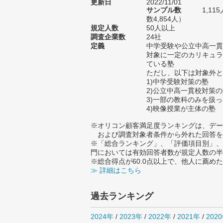
更新日
2022/11/01
サンプル数
1,1
数4,854人）
規定人数
50人以上
調査企業数
24社
定義
中学受験や公立中高一貫
対象に一定のカリキュラ
ている塾
ただし、以下は対象外と
1)中学受験対策の塾
2)公立中高一貫校対策
3)一部の教科のみを扱
4)映像授業が主体の塾
※オリコン顧客満足度ランキングは、デー
および調査対象者条件から外れた回答を
※「総合ランキング」、「評価項目別」、
門においては有効回答者数が規定人数の半
※総合得点が60.0点以上で、他人に薦
≫ 詳細はこちら
過去ランキング
2024年
/
2023年
/
2022年
/
2021年
/
202