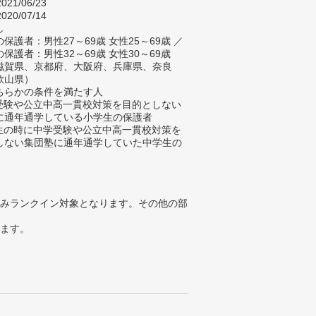
021/06/23
020/07/14
し
保護者：男性27～69歳 女性25～69歳 ／
保護者：男性32～69歳 女性30～69歳
滋賀県、京都府、大阪府、兵庫県、奈良
歌山県）
ちらかの条件を満たす人
学受験や公立中高一貫校対策を目的としない
に通年通学している小学生の保護者
学生の時に中学受験や公立中高一貫校対策を
しない集団塾に通年通学していた中学生の
みランクイン対象となります。その他の部
ります。