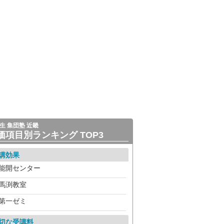
生 集団塾 近畿
価項目別ランキング TOP3
講効果
能開センター
馬渕教室
第一ゼミ
切な受講料