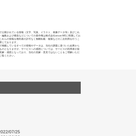
で公開されている情報（文字、写真、イラスト、画像データ等）及びこれ
・編集および構造などについての著作権は株式会社oricon MEに帰属してお
これらの情報を権利者の許可なく無断転載・複製などの二次利用を行うこ
禁じております。
で掲載しているすべての情報やデータは、当社の調査に基づいた結果から
ものとなりますが、サービスへの感想については、サービスの利用者が提
見解・感想となっており、当社の見解・意見ではないことをご理解いただ
ご覧ください。
022/07/25