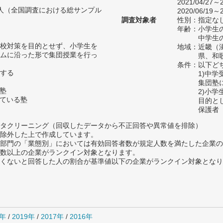
2021/04/27～2
15人（全国調査における総サンプル
2020/06/19～2
調査対象者
性別：指定な
年齢：小学生の
中学生の
校対策を目的とせず、小学生を
地域：近畿（
ムに沿った形で集団授業を行っ
県、和
条件：以下ど
する
1)中
集団塾
の塾
2)小
っている塾
目的と
保護者
タクリーニング（回収したデータから不正回答や異常値を排除）
除外した上で作成しています。
部門の「業態別」においては有効回答者数が規定人数を満たした企業の
数以上の企業がランクイン対象となります。
めたくないと回答した人の割合が基準値以下の企業がランクイン対象とな
0年
/
2019年
/
2017年
/
2016年