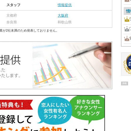
スタッフ
情報提供
情
京都府
大阪府
奈良県
和歌山県
業が2社未満のため発表しておりません。
PR