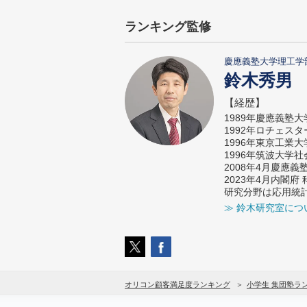
ランキング監修
慶應義塾大学理工学
鈴木秀男
【経歴】
1989年慶應義塾
1992年ロチェス
1996年東京工業
1996年筑波大学
2008年4月慶應
2023年4月内閣
研究分野は応用統
≫ 鈴木研究室につ
オリコン顧客満足度ランキング
小学生 集団塾ラ