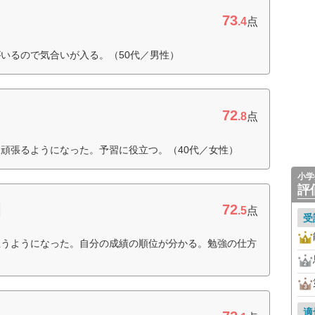
73
.4
点
いるので気合いが入る。（50代／男性）
72
.8
点
頑張るようになった。予習に役立つ。（40代／女性）
小学
評
72
園
.5
点
受
思うようになった。自分の成績の順位が分かる。勉強の仕方
適