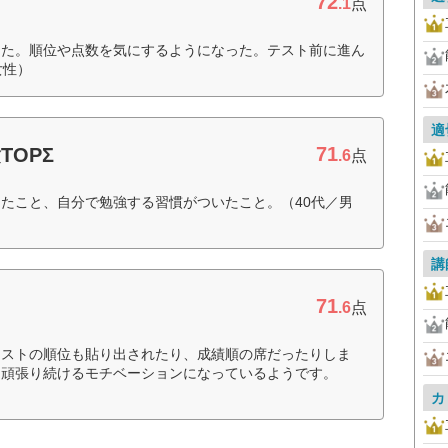
72
.1
点
った。順位や点数を気にするようになった。テスト前に進ん
女性）
適
71
OPΣ
.6
点
たこと、自分で勉強する習慣がついたこと。（40代／男
講
71
.6
点
テストの順位も貼り出されたり、成績順の席だったりしま
、頑張り続けるモチベーションになっているようです。
カ