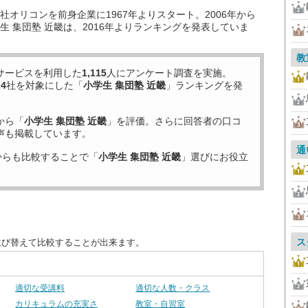
オリコンを前身企業に1967年よりスタート。2006年から
 集団塾 近畿は、2016年よりランキングを発表していま
教
サービスを利用した
1,115
人にアンケート調査を実施。
24
社を対象にした「
小学生 集団塾 近畿
」ランキングを発
から「
小学生 集団塾 近畿
」を評価。さらに回答者の口コ
声も掲載しています。
通
からも比較することで「
小学生 集団塾 近畿
」選びにお役立
ス
並び替えて比較することが出来ます。
適切な受講料
適切な人数・クラス
カリキュラムの充実さ
教室・自習室