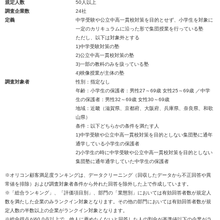
規定人数
50人以上
調査企業数
24社
定義
中学受験や公立中高一貫校対策を目的とせず、小学生を対象に
一定のカリキュラムに沿った形で集団授業を行っている塾
ただし、以下は対象外とする
1)中学受験対策の塾
2)公立中高一貫校対策の塾
3)一部の教科のみを扱っている塾
4)映像授業が主体の塾
調査対象者
性別：指定なし
年齢：小学生の保護者：男性27～69歳 女性25～69歳 ／中学
生の保護者：男性32～69歳 女性30～69歳
地域：近畿（滋賀県、京都府、大阪府、兵庫県、奈良県、和歌
山県）
条件：以下どちらかの条件を満たす人
1)中学受験や公立中高一貫校対策を目的としない集団塾に通年
通学している小学生の保護者
2)小学生の時に中学受験や公立中高一貫校対策を目的としない
集団塾に通年通学していた中学生の保護者
※オリコン顧客満足度ランキングは、データクリーニング（回収したデータから不正回答や異
常値を排除）および調査対象者条件から外れた回答を除外した上で作成しています。
※「総合ランキング」、「評価項目別」、部門の「業態別」においては有効回答者数が規定人
数を満たした企業のみランクイン対象となります。その他の部門においては有効回答者数が規
定人数の半数以上の企業がランクイン対象となります。
※総合得点が60.0点以上で、他人に薦めたくないと回答した人の割合が基準値以下の企業がラ