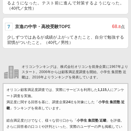
るようになった。テスト前に進んで対策するようになった。
（40代／女性）
京進の中学・高校受験TOPΣ
68
.8
点
少しずつではあるが成績が上がってきたこと、自分で勉強する
習慣がついたこと。（40代／男性）
オリコンランキングは、株式会社オリコンを前身企業に1967年より
スタート。2006年からは顧客満足度調査を開始。小学生 集団塾 近
畿は、2016年よりランキングを発表しています。
オリコン顧客満足度調査では、実際にサービスを利用した
1,115
人にアンケ
ート調査を実施。
満足度に関する回答を基に、調査企業
24
社を対象にした「
小学生 集団塾 近
畿
」ランキングを発表しています。
総合満足度だけでなく、様々な切り口から「
小学生 集団塾 近畿
」を評価。
さらに回答者の口コミや評判といった、実際のユーザーの声も掲載してい