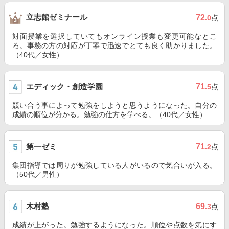
立志館ゼミナール
72
.0
点
対面授業を選択していてもオンライン授業も変更可能なとこ
ろ。事務の方の対応が丁寧で迅速でとても良く助かりました。
（40代／女性）
エディック・創造学園
71
.5
点
競い合う事によって勉強をしようと思うようになった。自分の
成績の順位が分かる。勉強の仕方を学べる。（40代／女性）
第一ゼミ
71
.2
点
集団指導では周りが勉強している人がいるので気合いが入る。
（50代／男性）
木村塾
69
.3
点
成績が上がった。勉強するようになった。順位や点数を気にす