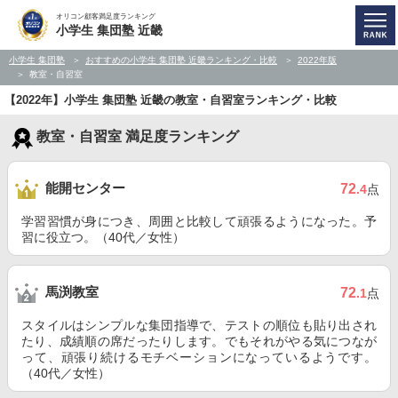
オリコン顧客満足度ランキング
小学生 集団塾 近畿
小学生 集団塾
おすすめの小学生 集団塾 近畿ランキング・比較
2022年版
教室・自習室
【2022年】小学生 集団塾 近畿の教室・自習室ランキング・比較
教室・自習室 満足度ランキング
能開センター
72
.4
点
学習習慣が身につき、周囲と比較して頑張るようになった。予
習に役立つ。（40代／女性）
馬渕教室
72
.1
点
スタイルはシンプルな集団指導で、テストの順位も貼り出され
たり、成績順の席だったりします。でもそれがやる気につなが
って、頑張り続けるモチベーションになっているようです。
（40代／女性）