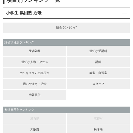
項目別ランキング一覧
小学生 集団塾 近畿
総合ランキング
評価項目別ランキング
受講効果
適切な受講料
適切な人数・クラス
講師
カリキュラムの充実さ
教室・自習室
通いやすさ・治安
スタッフ
情報提供
都道府県別ランキング
滋賀県
京都府
大阪府
兵庫県