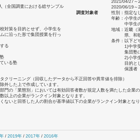
2021/04/27～2
15人（全国調査における総サンプル
2020/06/19～2
調査対象者
性別：指定な
年齢：小学生の
中学生の
校対策を目的とせず、小学生を
地域：近畿（
ムに沿った形で集団授業を行っ
県、和
条件：以下ど
する
1)中
集団塾
の塾
2)小
っている塾
目的と
保護者
タクリーニング（回収したデータから不正回答や異常値を排除）
除外した上で作成しています。
部門の「業態別」においては有効回答者数が規定人数を満たした企業の
数以上の企業がランクイン対象となります。
めたくないと回答した人の割合が基準値以下の企業がランクイン対象とな
0年
/
2019年
/
2017年
/
2016年