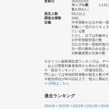
更新日
2022/11/01
サンプル数
1,1
数4,854人）
規定人数
50人以上
調査企業数
24社
定義
中学受験や公立中高一貫
対象に一定のカリキュラ
ている塾
ただし、以下は対象外と
1)中学受験対策の塾
2)公立中高一貫校対策
3)一部の教科のみを扱
4)映像授業が主体の塾
※オリコン顧客満足度ランキングは、デー
および調査対象者条件から外れた回答を
※「総合ランキング」、「評価項目別」、
門においては有効回答者数が規定人数の半
※総合得点が60.0点以上で、他人に薦
≫ 詳細はこちら
過去ランキング
2024年
/
2023年
/
2022年
/
2021年
/
202