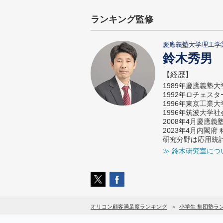
ランキング監修
慶應義塾大学理工学
鈴木秀男
【経歴】
1989年慶應義塾
1992年ロチェス
1996年東京工業
1996年筑波大学
2008年4月慶應
2023年4月内閣
研究分野は応用統
≫ 鈴木研究室につ
オリコン顧客満足度ランキング
小学生 集団塾ラ