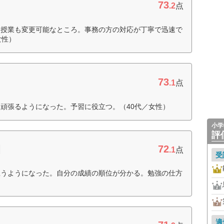
73
.2
点
ン授業も変更可能なところ。事務の方の対応が丁寧で迅速で
女性）
73
.1
点
頑張るようになった。予習に役立つ。（40代／女性）
小学
評
72
園
.1
点
受
思うようになった。自分の成績の順位が分かる。勉強の仕方
適