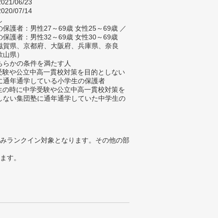
021/06/23
020/07/14
し
保護者：男性27～69歳 女性25～69歳 ／
保護者：男性32～69歳 女性30～69歳
滋賀県、京都府、大阪府、兵庫県、奈良
歌山県）
ちらかの条件を満たす人
学受験や公立中高一貫校対策を目的としない
に通年通学している小学生の保護者
学生の時に中学受験や公立中高一貫校対策を
しない集団塾に通年通学していた中学生の
みランクイン対象となります。その他の部
ります。