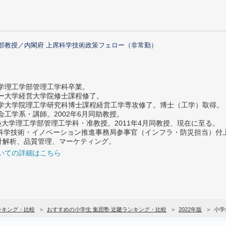
部教授／内閣府 上席科学技術政策フェロー（非常勤）
大学理工学部管理工学科卒業。
ター大学経営大学院修士課程修了。
大学大学院理工学研究科博士課程経営工学専攻修了。博士（工学）取得。
社会工学系・講師。2002年6月同助教授。
義塾大学理工学部管理工学科・准教授。2011年4月同教授、現在に至る。
府 科学技術・イノベーション推進事務局参事官（インフラ・防災担当）
計解析、品質管理、マーケティング。
いての詳細はこちら
ンキング・比較
おすすめの小学生 集団塾 近畿ランキング・比較
2022年版
小学