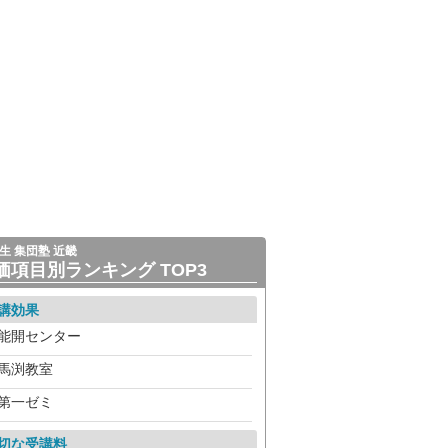
生 集団塾 近畿
価項目別ランキング TOP3
講効果
能開センター
馬渕教室
第一ゼミ
切な受講料