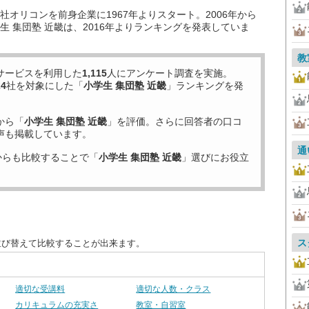
オリコンを前身企業に1967年よりスタート。2006年から
 集団塾 近畿は、2016年よりランキングを発表していま
教
サービスを利用した
1,115
人にアンケート調査を実施。
24
社を対象にした「
小学生 集団塾 近畿
」ランキングを発
から「
小学生 集団塾 近畿
」を評価。さらに回答者の口コ
声も掲載しています。
通
からも比較することで「
小学生 集団塾 近畿
」選びにお役立
ス
並び替えて比較することが出来ます。
適切な受講料
適切な人数・クラス
カリキュラムの充実さ
教室・自習室