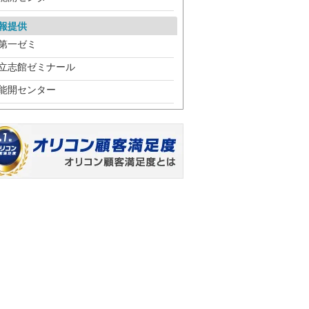
報提供
第一ゼミ
立志館ゼミナール
能開センター