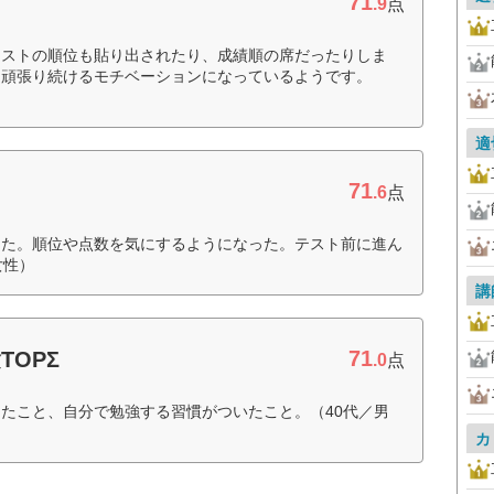
71
.9
点
テストの順位も貼り出されたり、成績順の席だったりしま
、頑張り続けるモチベーションになっているようです。
適
71
.6
点
った。順位や点数を気にするようになった。テスト前に進ん
女性）
講
71
OPΣ
.0
点
たこと、自分で勉強する習慣がついたこと。（40代／男
カ