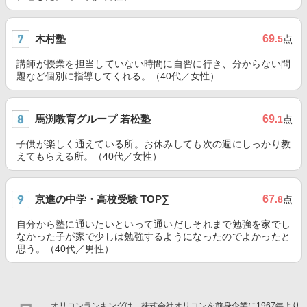
木村塾
69
.5
点
講師が授業を担当していない時間に自習に行き、分からない問
題など個別に指導してくれる。（40代／女性）
馬渕教育グループ 若松塾
69
.1
点
子供が楽しく通えている所。お休みしても次の週にしっかり教
えてもらえる所。（40代／女性）
京進の中学・高校受験 TOP∑
67
.8
点
自分から塾に通いたいといって通いだしそれまで勉強を家でし
なかった子が家で少しは勉強するようになったのでよかったと
思う。（40代／男性）
オリコンランキングは、株式会社オリコンを前身企業に1967年より