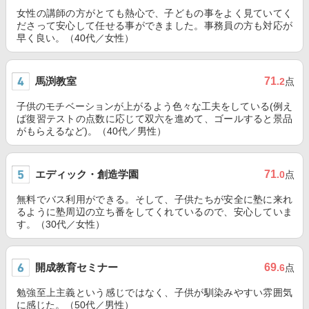
女性の講師の方がとても熱心で、子どもの事をよく見ていてく
ださって安心して任せる事ができました。事務員の方も対応が
早く良い。（40代／女性）
馬渕教室
71
.2
点
子供のモチベーションが上がるよう色々な工夫をしている(例え
ば復習テストの点数に応じて双六を進めて、ゴールすると景品
がもらえるなど)。（40代／男性）
エディック・創造学園
71
.0
点
無料でバス利用ができる。そして、子供たちが安全に塾に来れ
るように塾周辺の立ち番をしてくれているので、安心していま
す。（30代／女性）
開成教育セミナー
69
.6
点
勉強至上主義という感じではなく、子供が馴染みやすい雰囲気
に感じた。（50代／男性）