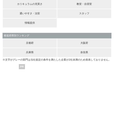
カリキュラムの充実さ
教室・自習室
通いやすさ・治安
スタッフ
情報提供
都道府県別ランキング
京都府
大阪府
兵庫県
奈良県
※文字がグレーの部門は当社規定の条件を満たした企業が2社未満のため発表しておりません。
PR