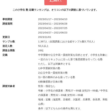
1,387
人
この小学生 塾 近畿ランキングは、オリコンの以下の調査に基づいています。
事前調査
2023/01/17～2023/04/10
調査期間
2023/04/11～2023/06/28
2022/04/22～2022/07/25
2021/04/27～2021/06/23
更新日
2023/11/01
サンプル数
1,387人（全国調査における総サンプル数5,752人）
規定人数
50人以上
調査企業数
26社
定義
中学受験や公立中高一貫校対策を目的とせず、小学生を対象に
一定のカリキュラムに沿った形で集団授業を行っている塾
ただし、以下は対象外とする
1)中学受験対策の塾
2)公立中高一貫校対策の塾
3)一部の教科のみを扱っている塾
4)映像授業が主体の塾
調査対象者
性別：指定なし
年齢：小学生の保護者：男性27～69歳 女性25～69歳／中学生
の保護者：男性32～69歳 女性30～69歳
地域：近畿（滋賀県、京都府、大阪府、兵庫県、奈良県、和歌
山県）
条件：以下どちらかの条件を満たす人