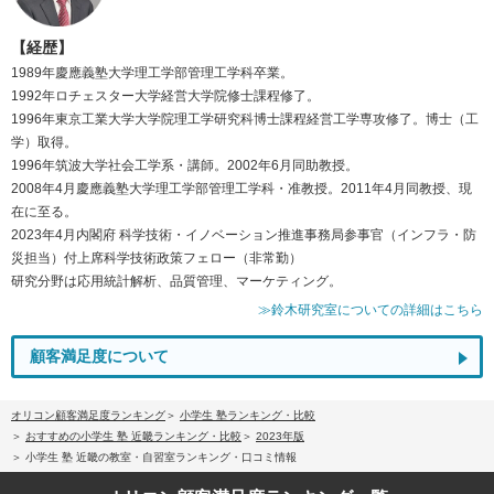
【経歴】
1989年慶應義塾大学理工学部管理工学科卒業。
1992年ロチェスター大学経営大学院修士課程修了。
1996年東京工業大学大学院理工学研究科博士課程経営工学専攻修了。博士（工
学）取得。
1996年筑波大学社会工学系・講師。2002年6月同助教授。
2008年4月慶應義塾大学理工学部管理工学科・准教授。2011年4月同教授、現
在に至る。
2023年4月内閣府 科学技術・イノベーション推進事務局参事官（インフラ・防
災担当）付上席科学技術政策フェロー（非常勤）
研究分野は応用統計解析、品質管理、マーケティング。
≫鈴木研究室についての詳細はこちら
顧客満足度について
オリコン顧客満足度ランキング
小学生 塾ランキング・比較
おすすめの小学生 塾 近畿ランキング・比較
2023年版
小学生 塾 近畿の教室・自習室ランキング・口コミ情報