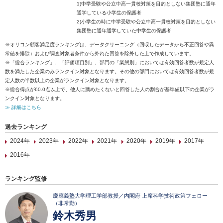
1)中学受験や公立中高一貫校対策を目的としない集団塾に通年
通学している小学生の保護者
2)小学生の時に中学受験や公立中高一貫校対策を目的としない
集団塾に通年通学していた中学生の保護者
※オリコン顧客満足度ランキングは、データクリーニング（回収したデータから不正回答や異
常値を排除）および調査対象者条件から外れた回答を除外した上で作成しています。
※「総合ランキング」、「評価項目別」、部門の「業態別」においては有効回答者数が規定人
数を満たした企業のみランクイン対象となります。その他の部門においては有効回答者数が規
定人数の半数以上の企業がランクイン対象となります。
※総合得点が60.0点以上で、他人に薦めたくないと回答した人の割合が基準値以下の企業がラ
ンクイン対象となります。
≫ 詳細はこちら
過去ランキング
2024年
2023年
2022年
2021年
2020年
2019年
2017年
2016年
ランキング監修
慶應義塾大学理工学部教授／内閣府 上席科学技術政策フェロー
（非常勤）
鈴木秀男