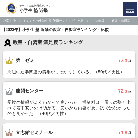
オリコン顧客満足度ランキング
小学生 塾 近畿
小学生 塾
おすすめの小学生 塾 近畿ランキング・比較
2023年版
教室・自習室
【2023年】小学生 塾 近畿の教室・自習室ランキング・比較
教室・自習室 満足度ランキング
第一ゼミ
73
.3
点
周辺の進学関連の情報がしっかりしている。（50代／男性）
能開センター
72
.3
点
受験の情報がよくわかって良かった。授業料は、周りの塾と比
べて若干安いのは助かる。安いから内容が悪い訳ではなかった
のも良かった。（40代／男性）
立志館ゼミナール
71
.8
点