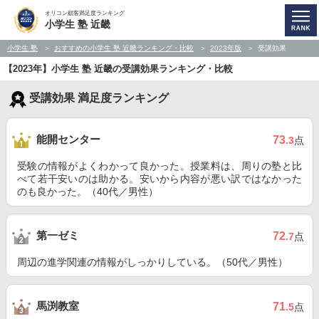
オリコン顧客満足度ランキング
小学生 塾 近畿
小学生 塾
おすすめの小学生 塾 近畿ランキング・比較
2023年版
受講効果
【2023年】小学生 塾 近畿の受講効果ランキング・比較
受講効果 満足度ランキング
能開センター
73
.3
点
受験の情報がよくわかって良かった。授業料は、周りの塾と比
べて若干安いのは助かる。安いから内容が悪い訳ではなかった
のも良かった。（40代／男性）
第一ゼミ
72
.7
点
周辺の進学関連の情報がしっかりしている。（50代／男性）
馬渕教室
71
.5
点