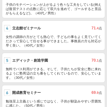
子供のモチベーションが上がるよう色々な工夫をしている(例え
ば復習テストの点数に応じて双六を進めて、ゴールすると景品
がもらえるなど)。（40代／男性）
立志館ゼミナール
71
.4
点
女性の講師の方がとても熱心で、子どもの事をよく見ていてく
ださって安心して任せる事ができました。事務員の方も対応が
早く良い。（40代／女性）
エディック・創造学園
70
.1
点
無料でバス利用ができる。そして、子供たちが安全に塾に来れ
るように塾周辺の立ち番をしてくれているので、安心していま
す。（30代／女性）
開成教育セミナー
69
.9
点
勉強至上主義という感じではなく、子供が馴染みやすい雰囲気
に感じた。（50代／男性）