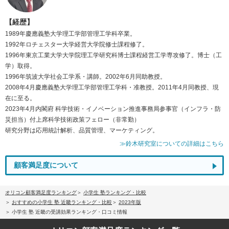
【経歴】
1989年慶應義塾大学理工学部管理工学科卒業。
1992年ロチェスター大学経営大学院修士課程修了。
1996年東京工業大学大学院理工学研究科博士課程経営工学専攻修了。博士（工
学）取得。
1996年筑波大学社会工学系・講師。2002年6月同助教授。
2008年4月慶應義塾大学理工学部管理工学科・准教授。2011年4月同教授、現
在に至る。
2023年4月内閣府 科学技術・イノベーション推進事務局参事官（インフラ・防
災担当）付上席科学技術政策フェロー（非常勤）
研究分野は応用統計解析、品質管理、マーケティング。
≫鈴木研究室についての詳細はこちら
顧客満足度について
オリコン顧客満足度ランキング
小学生 塾ランキング・比較
おすすめの小学生 塾 近畿ランキング・比較
2023年版
小学生 塾 近畿の受講効果ランキング・口コミ情報