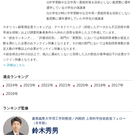
1)中学受験や公立中高一貫校対策を目的としない集団塾に通年
通学している小学生の保護者
2)小学生の時に中学受験や公立中高一貫校対策を目的としない
集団塾に通年通学していた中学生の保護者
※オリコン顧客満足度ランキングは、データクリーニング（回収したデータから不正回答や異
常値を排除）および調査対象者条件から外れた回答を除外した上で作成しています。
※「総合ランキング」、「評価項目別」、部門の「業態別」においては有効回答者数が規定人
数を満たした企業のみランクイン対象となります。その他の部門においては有効回答者数が規
定人数の半数以上の企業がランクイン対象となります。
※総合得点が60.0点以上で、他人に薦めたくないと回答した人の割合が基準値以下の企業がラ
ンクイン対象となります。
≫ 詳細はこちら
過去ランキング
2024年
2023年
2022年
2021年
2020年
2019年
2017年
2016年
ランキング監修
慶應義塾大学理工学部教授／内閣府 上席科学技術政策フェロー
（非常勤）
鈴木秀男