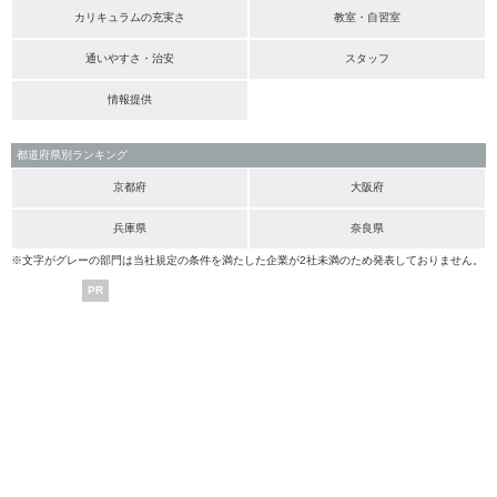
カリキュラムの充実さ
教室・自習室
通いやすさ・治安
スタッフ
情報提供
都道府県別ランキング
京都府
大阪府
兵庫県
奈良県
※文字がグレーの部門は当社規定の条件を満たした企業が2社未満のため発表しておりません。
PR