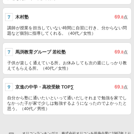
木村塾
69
.8
点
講師が授業を担当していない時間に自習に行き、分からない問
題など個別に指導してくれる。（40代／女性）
馬渕教育グループ 若松塾
69
.8
点
子供が楽しく通えている所。お休みしても次の週にしっかり教
えてもらえる所。（40代／女性）
京進の中学・高校受験 TOP∑
69
.3
点
自分から塾に通いたいといって通いだしそれまで勉強を家でし
なかった子が家で少しは勉強するようになったのでよかったと
思う。（40代／男性）
オリコンランキングは、株式会社オリコンを前身企業に1967年より