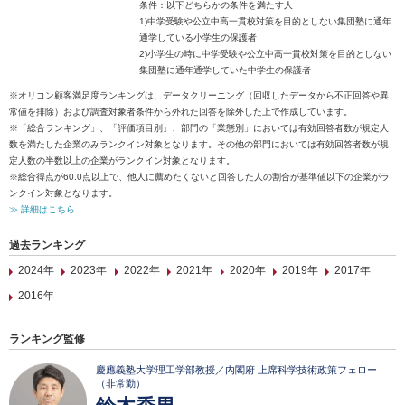
条件：以下どちらかの条件を満たす人
1)中学受験や公立中高一貫校対策を目的としない集団塾に通年
通学している小学生の保護者
2)小学生の時に中学受験や公立中高一貫校対策を目的としない
集団塾に通年通学していた中学生の保護者
※オリコン顧客満足度ランキングは、データクリーニング（回収したデータから不正回答や異
常値を排除）および調査対象者条件から外れた回答を除外した上で作成しています。
※「総合ランキング」、「評価項目別」、部門の「業態別」においては有効回答者数が規定人
数を満たした企業のみランクイン対象となります。その他の部門においては有効回答者数が規
定人数の半数以上の企業がランクイン対象となります。
※総合得点が60.0点以上で、他人に薦めたくないと回答した人の割合が基準値以下の企業がラ
ンクイン対象となります。
≫ 詳細はこちら
過去ランキング
2024年
2023年
2022年
2021年
2020年
2019年
2017年
2016年
ランキング監修
慶應義塾大学理工学部教授／内閣府 上席科学技術政策フェロー
（非常勤）