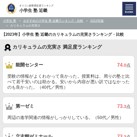
オリコン顧客満足度ランキング
小学生 塾 近畿
小学生 塾
おすすめの小学生 塾 近畿ランキング・比較
2023年版
カリキュラムの充実さ
【2023年】小学生 塾 近畿のカリキュラムの充実さランキング・比較
カリキュラムの充実さ 満足度ランキング
能開センター
74
.0
点
受験の情報がよくわかって良かった。授業料は、周りの塾と比
べて若干安いのは助かる。安いから内容が悪い訳ではなかった
のも良かった。（40代／男性）
第一ゼミ
73
.3
点
周辺の進学関連の情報がしっかりしている。（50代／男性）
立志館ゼミナール
73
.3
点