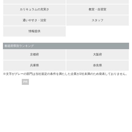
カリキュラムの充実さ
教室・自習室
通いやすさ・治安
スタッフ
情報提供
都道府県別ランキング
京都府
大阪府
兵庫県
奈良県
※文字がグレーの部門は当社規定の条件を満たした企業が2社未満のため発表しておりません。
PR