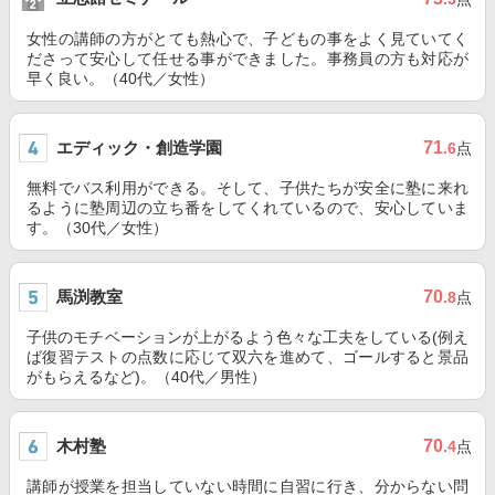
女性の講師の方がとても熱心で、子どもの事をよく見ていてく
ださって安心して任せる事ができました。事務員の方も対応が
早く良い。（40代／女性）
エディック・創造学園
71
.6
点
無料でバス利用ができる。そして、子供たちが安全に塾に来れ
るように塾周辺の立ち番をしてくれているので、安心していま
す。（30代／女性）
馬渕教室
70
.8
点
子供のモチベーションが上がるよう色々な工夫をしている(例え
ば復習テストの点数に応じて双六を進めて、ゴールすると景品
がもらえるなど)。（40代／男性）
木村塾
70
.4
点
講師が授業を担当していない時間に自習に行き、分からない問