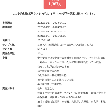
サンプル数
1,387
人
この小学生 塾 近畿ランキングは、オリコンの以下の調査に基づいています。
事前調査
2023/01/17～2023/04/10
調査期間
2023/04/11～2023/06/28
2022/04/22～2022/07/25
2021/04/27～2021/06/23
更新日
2023/11/01
サンプル数
1,387人（全国調査における総サンプル数5,752人）
規定人数
50人以上
調査企業数
26社
定義
中学受験や公立中高一貫校対策を目的とせず、小学生を対象に
一定のカリキュラムに沿った形で集団授業を行っている塾
ただし、以下は対象外とする
1)中学受験対策の塾
2)公立中高一貫校対策の塾
3)一部の教科のみを扱っている塾
4)映像授業が主体の塾
調査対象者
性別：指定なし
年齢：小学生の保護者：男性27～69歳 女性25～69歳／中学生
の保護者：男性32～69歳 女性30～69歳
地域：近畿（滋賀県、京都府、大阪府、兵庫県、奈良県、和歌
山県）