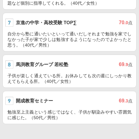
題など個別に指導してくれる。（40代／女性）
京進の中学・高校受験 TOP∑
70
.0
点
自分から塾に通いたいといって通いだしそれまで勉強を家でし
なかった子が家で少しは勉強するようになったのでよかったと
思う。（40代／男性）
馬渕教育グループ 若松塾
69
.9
点
子供が楽しく通えている所。お休みしても次の週にしっかり教
えてもらえる所。（40代／女性）
開成教育セミナー
69
.3
点
勉強至上主義という感じではなく、子供が馴染みやすい雰囲気
に感じた。（50代／男性）