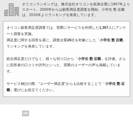
オリコンランキングは、株式会社オリコンを前身企業に1967年より
スタート。2006年からは顧客満足度調査を開始。小学生 塾 近畿
は、2016年よりランキングを発表しています。
オリコン顧客満足度調査では、実際にサービスを利用した
1,387
人にアンケ
ート調査を実施。
満足度に関する回答を基に、調査企業
26
社を対象にした「
小学生 塾 近畿
」
ランキングを発表しています。
総合満足度だけでなく、様々な切り口から「
小学生 塾 近畿
」を評価。さら
に回答者の口コミや評判といった、実際のユーザーの声も掲載していま
す。
サービス検討の際、“ユーザー満足度”からも比較することで「
小学生 塾 近
畿
」選びにお役立てください。
PR