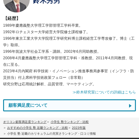
鈴木秀男
【経歴】
1989年慶應義塾大学理工学部管理工学科卒業。
1992年ロチェスター大学経営大学院修士課程修了。
1996年東京工業大学大学院理工学研究科博士課程経営工学専攻修了。博士（工
学）取得。
1996年筑波大学社会工学系・講師。2002年6月同助教授。
2008年4月慶應義塾大学理工学部管理工学科・准教授。2011年4月同教授、現
在に至る。
2023年4月内閣府 科学技術・イノベーション推進事務局参事官（インフラ・防
災担当）付上席科学技術政策フェロー（非常勤）
研究分野は応用統計解析、品質管理、マーケティング。
≫鈴木研究室についての詳細はこちら
顧客満足度について
オリコン顧客満足度ランキング
小学生 塾ランキング・比較
おすすめの小学生 塾 近畿ランキング・比較
2023年版
小学生 塾 近畿のカリキュラムの充実さランキング・口コミ情報