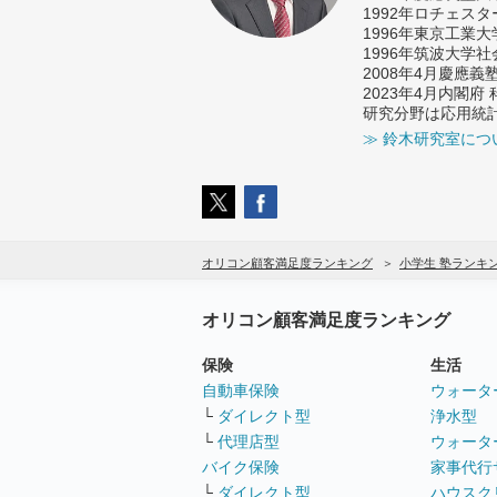
1992年ロチェス
1996年東京工業
1996年筑波大学
2008年4月慶應
2023年4月内閣
研究分野は応用統
≫ 鈴木研究室につ
オリコン顧客満足度ランキング
小学生 塾ランキ
オリコン顧客満足度ランキング
保険
生活
自動車保険
ウォータ
└
ダイレクト型
浄水型
└
代理店型
ウォータ
バイク保険
家事代行
└
ダイレクト型
ハウスク