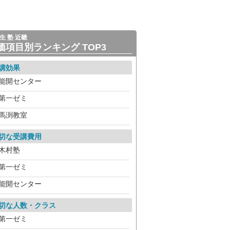
生 塾 近畿
価項目別ランキング TOP3
講効果
能開センター
第一ゼミ
馬渕教室
切な受講費用
木村塾
第一ゼミ
能開センター
切な人数・クラス
第一ゼミ