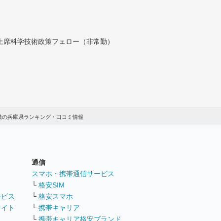
付上席科学技術政策フェロー（非常勤）
近畿の兵庫県ランキング・口コミ情報
通信
ト
スマホ・携帯通信サービス
└
格安SIM
ービス
└
格安スマホ
サイト
└
携帯キャリア
└
携帯キャリア格安ブランド