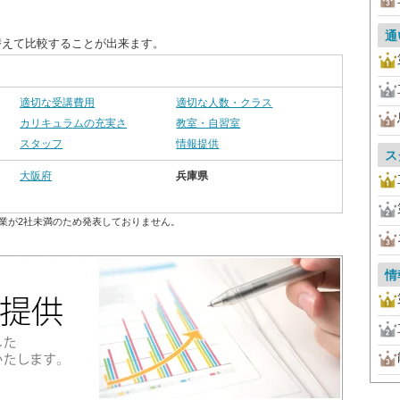
通
替えて比較することが出来ます。
適切な受講費用
適切な人数・クラス
カリキュラムの充実さ
教室・自習室
スタッフ
情報提供
ス
大阪府
兵庫県
業が2社未満のため発表しておりません。
情