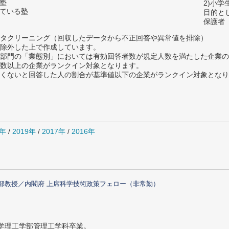
の塾
2)小
っている塾
目的と
保護者
タクリーニング（回収したデータから不正回答や異常値を排除）
除外した上で作成しています。
部門の「業態別」においては有効回答者数が規定人数を満たした企業の
数以上の企業がランクイン対象となります。
めたくないと回答した人の割合が基準値以下の企業がランクイン対象とな
0年
/
2019年
/
2017年
/
2016年
部教授／内閣府 上席科学技術政策フェロー（非常勤）
大学理工学部管理工学科卒業。