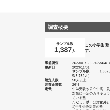
調査概要
サンプル数
この小学生 
1,387
す。
人
事前調査
2023/01/17～2023/04/1
更新日
2023/11/01
サンプル数
1,3
数5,752人）
規定人数
50人以上
調査企業数
26社
定義
中学受験や公立中高一貫
対象に一定のカリキュラ
ている塾
ただし、以下は対象外と
1)中学受験対策の塾