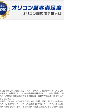
で公開されている情報（文字、写真、イラスト、画像データ等）及びこれ
・編集および構造などについての著作権は株式会社oricon MEに帰属してお
これらの情報を権利者の許可なく無断転載・複製などの二次利用を行うこ
禁じております。
で掲載しているすべての情報やデータは、当社の調査に基づいた結果から
ものとなりますが、サービスへの感想については、サービスの利用者が提
見解・感想となっており、当社の見解・意見ではないことをご理解いただ