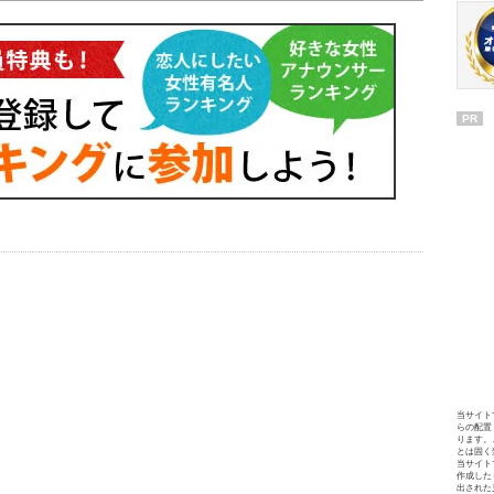
PR
当サイト
らの配置
ります。
とは固く
当サイト
作成した
出された