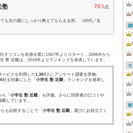
70
松塾
.5
点
ても次の週にしっかり教えてもらえる所。（40代／女
講
オリコンを前身企業に1967年よりスタート。2006年から
 塾 近畿は、2016年よりランキングを発表しています。
カ
サービスを利用した
1,387
人にアンケート調査を実施。
26
社を対象にした「
小学生 塾 近畿
」ランキングを発表し
から「
小学生 塾 近畿
」を評価。さらに回答者の口コミや
掲載しています。
教
からも比較することで「
小学生 塾 近畿
」選びにお役立てく