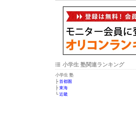
小学生 塾関連ランキング
小学生 塾
首都圏
東海
近畿