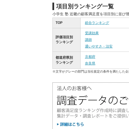
項目別ランキング一覧
小学生 塾 近畿の顧客満足度を項目別に並び
TOP
総合ランキング
受講効果
評価項目別
講師
ランキング
通いやすさ・治安
京都府
都道府県別
ランキング
奈良県
※文字がグレーの部門は当社規定の条件を満たした企