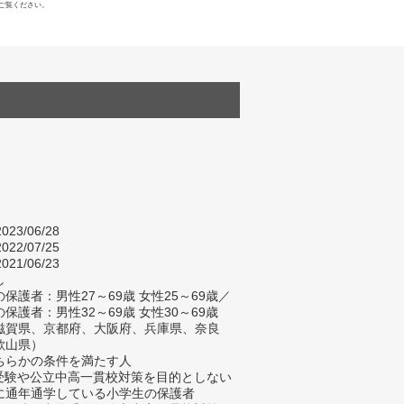
ご覧ください。
023/06/28
022/07/25
021/06/23
し
保護者：男性27～69歳 女性25～69歳／
保護者：男性32～69歳 女性30～69歳
滋賀県、京都府、大阪府、兵庫県、奈良
歌山県）
ちらかの条件を満たす人
学受験や公立中高一貫校対策を目的としない
に通年通学している小学生の保護者