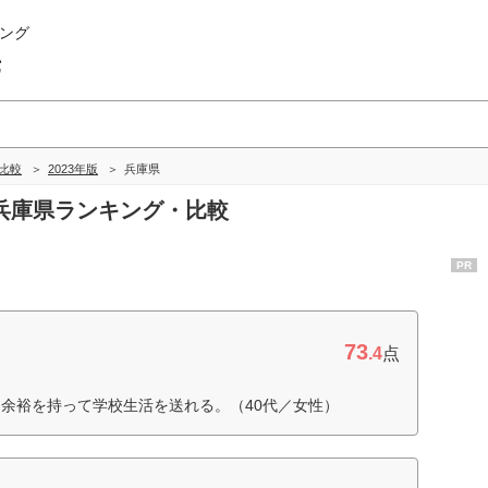
ング
畿
比較
2023年版
兵庫県
の兵庫県ランキング・比較
PR
73
.4
点
余裕を持って学校生活を送れる。（40代／女性）