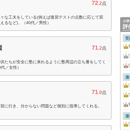
72
.2
点
々な工夫をしている(例えば復習テストの点数に応じて双
小学
えるなど)。（40代／男性）
評
受
71
園
.2
点
子供たちが安全に塾に来れるように塾周辺の立ち番をしてく
0代／女性）
適
71
.0
点
自習に行き、分からない問題など個別に指導してくれる。
適