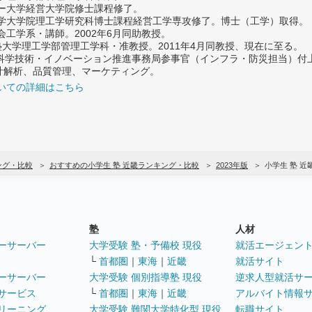
ター大学経営大学院修士課程修了。
大学大学院理工学研究科博士課程経営工学専攻修了。博士（工学）取得。
社会工学系・講師。2002年6月同助教授。
義塾大学理工学部管理工学科・准教授。2011年4月同教授、現在に至る。
府 科学技術・イノベーション推進事務局参事官（インフラ・防災担当）
計解析、品質管理、マーケティング。
いての詳細はこちら
ング・比較
おすすめの小学生 塾 近畿ランキング・比較
2023年版
小学生 塾 
塾
人材
ーサーバー
大学受験 塾・予備校 現役
就活エージェン
└
首都圏
｜
東海
｜
近畿
就活サイト
ーサーバー
大学受験 個別指導塾 現役
逆求人型就活サ
サービス
└
首都圏
｜
東海
｜
近畿
アルバイト情報
リーニング
大学受験 難関大学特化型 現役
転職サイト