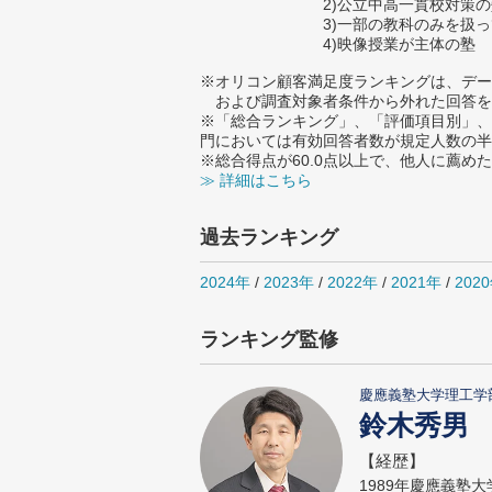
2)公立中高一貫校対策
3)一部の教科のみを扱
4)映像授業が主体の塾
※オリコン顧客満足度ランキングは、デー
および調査対象者条件から外れた回答を
※「総合ランキング」、「評価項目別」、
門においては有効回答者数が規定人数の半
※総合得点が60.0点以上で、他人に薦
≫ 詳細はこちら
過去ランキング
2024年
/
2023年
/
2022年
/
2021年
/
202
ランキング監修
慶應義塾大学理工学
鈴木秀男
【経歴】
1989年慶應義塾