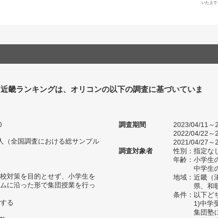
いた上で
塾 近畿ランキングは、オリコンの以下の調査に基づいていま
0
調査期間
2023/04/11～2
2022/04/22～2
87人（全国調査における総サンプル
2021/04/27～2
調査対象者
性別：指定な
年齢：小学生の
中学生の
校対策を目的とせず、小学生を
地域：近畿（
ムに沿った形で集団授業を行っ
県、和
条件：以下ど
する
1)中
集団塾