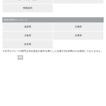
情報提供
都道府県別ランキング
滋賀県
京都府
大阪府
兵庫県
奈良県
※文字がグレーの部門は当社規定の条件を満たした企業が2社未満のため発表しておりません。
PR