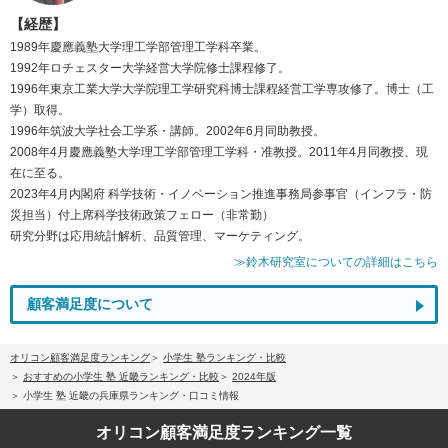
【経歴】
1989年慶應義塾大学理工学部管理工学科卒業。
1992年ロチェスター大学経営大学院修士課程修了。
1996年東京工業大学大学院理工学研究科博士課程経営工学専攻修了。博士（工
学）取得。
1996年筑波大学社会工学系・講師。2002年6月同助教授。
2008年4月慶應義塾大学理工学部管理工学科・准教授。2011年4月同教授、現
在に至る。
2023年4月内閣府 科学技術・イノベーション推進事務局参事官（インフラ・防
災担当）付上席科学技術政策フェロー（非常勤）
研究分野は応用統計解析、品質管理、マーケティング。
≫鈴木研究室についての詳細はこちら
顧客満足度について
オリコン顧客満足度ランキング
小学生 塾ランキング・比較
おすすめの小学生 塾 近畿ランキング・比較
2024年版
小学生 塾 近畿の兵庫県ランキング・口コミ情報
オリコン顧客満足度
ランキング一覧