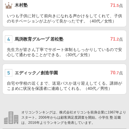
木村塾
71
.5
点
いつも子供に対して前向きになれる声かけをしてくれて、子供
のモチベーションが上がって良かったです。（40代／女性）
馬渕教育グループ 若松塾
71
.2
点
先生方が皆さん丁寧でサポート体制もしっかりしているので安
心して通わせることができる。（30代／女性）
エディック／創造学園
70
.7
点
自宅や学校の近くまで、送迎バスか送り迎えしてくる。講師が
こまめに状況を保護者に連絡してくれる。（40代／男性）
オリコンランキングは、株式会社オリコンを前身企業に1967年より
スタート。2006年からは顧客満足度調査を開始。小学生 塾 近畿
は、2016年よりランキングを発表しています。