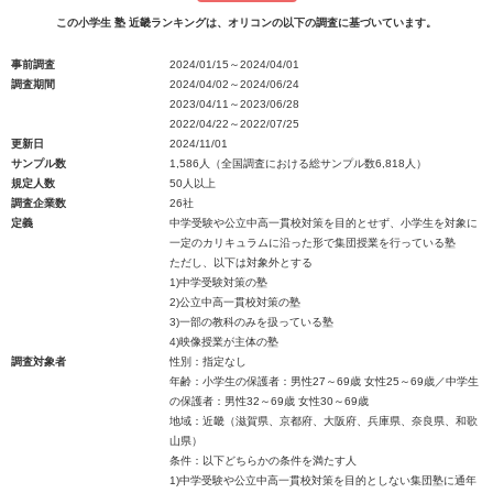
この小学生 塾 近畿ランキングは、オリコンの以下の調査に基づいています。
事前調査
2024/01/15～2024/04/01
調査期間
2024/04/02～2024/06/24
2023/04/11～2023/06/28
2022/04/22～2022/07/25
更新日
2024/11/01
サンプル数
1,586人（全国調査における総サンプル数6,818人）
規定人数
50人以上
調査企業数
26社
定義
中学受験や公立中高一貫校対策を目的とせず、小学生を対象に
一定のカリキュラムに沿った形で集団授業を行っている塾
ただし、以下は対象外とする
1)中学受験対策の塾
2)公立中高一貫校対策の塾
3)一部の教科のみを扱っている塾
4)映像授業が主体の塾
調査対象者
性別：指定なし
年齢：小学生の保護者：男性27～69歳 女性25～69歳／中学生
の保護者：男性32～69歳 女性30～69歳
地域：近畿（滋賀県、京都府、大阪府、兵庫県、奈良県、和歌
山県）
条件：以下どちらかの条件を満たす人
1)中学受験や公立中高一貫校対策を目的としない集団塾に通年