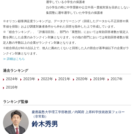
通学している小学生の保護者
2)小学生の時に中学受験や公立中高一貫校対策を目的としない
集団塾に通年通学していた中学生の保護者
※オリコン顧客満足度ランキングは、データクリーニング（回収したデータから不正回答や異
常値を排除）および調査対象者条件から外れた回答を除外した上で作成しています。
※「総合ランキング」、「評価項目別」、部門の「業態別」においては有効回答者数が規定人
数を満たした企業のみランクイン対象となります。その他の部門においては有効回答者数が規
定人数の半数以上の企業がランクイン対象となります。
※総合得点が60.0点以上で、他人に薦めたくないと回答した人の割合が基準値以下の企業がラ
ンクイン対象となります。
≫ 詳細はこちら
過去ランキング
2024年
2023年
2022年
2021年
2020年
2019年
2017年
2016年
ランキング監修
慶應義塾大学理工学部教授／内閣府 上席科学技術政策フェロー
（非常勤）
鈴木秀男