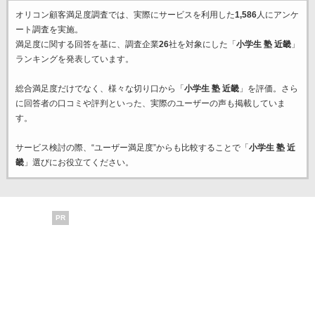
オリコン顧客満足度調査では、実際にサービスを利用した
1,586
人にアンケ
ート調査を実施。
満足度に関する回答を基に、調査企業
26
社を対象にした「
小学生 塾 近畿
」
ランキングを発表しています。
総合満足度だけでなく、様々な切り口から「
小学生 塾 近畿
」を評価。さら
に回答者の口コミや評判といった、実際のユーザーの声も掲載していま
す。
サービス検討の際、“ユーザー満足度”からも比較することで「
小学生 塾 近
畿
」選びにお役立てください。
PR