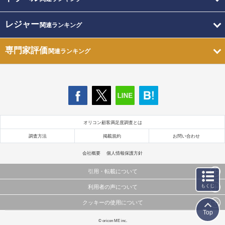
レジャー
関連ランキング
専門家評価
関連ランキング
オリコン顧客満足度調査とは
調査方法
掲載規約
お問い合わせ
会社概要
個人情報保護方針
引用・転載について
もくじ
利用者の声について
当サイトで公開されている情報（文字、写真、イラスト、画像データ等）及びこれらの配置・
編集および構造などについての著作権は株式会社oricon MEに帰属しております。
クッキーの使用について
当サイトに掲載している内容はすべてサービスの利用者が提出された見解・感想です。
これらの情報を権利者の許可なく無断転載・複製などの二次利用を行うことは固く禁じており
Top
弊社が内容について正確性を含め一切保証するものではありません。
ます。
このサイトでは Cookie を使用して、ユーザーに合わせたコンテンツや広告の表示、ソーシャル
© oricon ME inc.
弊社の見解・ 意見ではないことをご理解いただいた上でご覧ください。