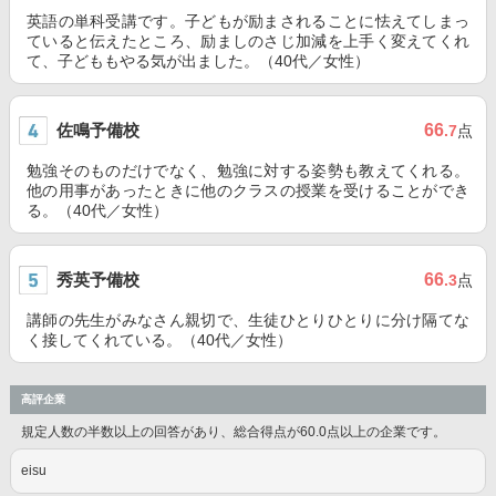
英語の単科受講です。子どもが励まされることに怯えてしまっ
ていると伝えたところ、励ましのさじ加減を上手く変えてくれ
て、子どももやる気が出ました。（40代／女性）
佐鳴予備校
66
.7
点
勉強そのものだけでなく、勉強に対する姿勢も教えてくれる。
他の用事があったときに他のクラスの授業を受けることができ
る。（40代／女性）
秀英予備校
66
.3
点
講師の先生がみなさん親切で、生徒ひとりひとりに分け隔てな
く接してくれている。（40代／女性）
高評企業
規定人数の半数以上の回答があり、総合得点が60.0点以上の企業です。
eisu