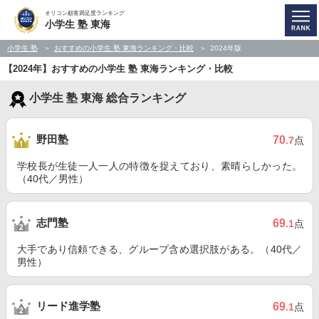
オリコン顧客満足度ランキング
小学生 塾 東海
小学生 塾
おすすめの小学生 塾 東海ランキング・比較
2024年版
【2024年】おすすめの小学生 塾 東海ランキング・比較
小学生 塾 東海 総合ランキング
野田塾
70
.7
点
学校長が生徒一人一人の特徴を捉えており、素晴らしかった。
（40代／男性）
志門塾
69
.1
点
大手であり信頼できる、グループ含め選択肢がある。（40代／
男性）
リード進学塾
69
.1
点