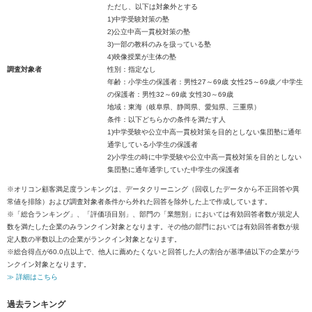
ただし、以下は対象外とする
1)中学受験対策の塾
2)公立中高一貫校対策の塾
3)一部の教科のみを扱っている塾
4)映像授業が主体の塾
調査対象者
性別：指定なし
年齢：小学生の保護者：男性27～69歳 女性25～69歳／中学生
の保護者：男性32～69歳 女性30～69歳
地域：東海（岐阜県、静岡県、愛知県、三重県）
条件：以下どちらかの条件を満たす人
1)中学受験や公立中高一貫校対策を目的としない集団塾に通年
通学している小学生の保護者
2)小学生の時に中学受験や公立中高一貫校対策を目的としない
集団塾に通年通学していた中学生の保護者
※オリコン顧客満足度ランキングは、データクリーニング（回収したデータから不正回答や異
常値を排除）および調査対象者条件から外れた回答を除外した上で作成しています。
※「総合ランキング」、「評価項目別」、部門の「業態別」においては有効回答者数が規定人
数を満たした企業のみランクイン対象となります。その他の部門においては有効回答者数が規
定人数の半数以上の企業がランクイン対象となります。
※総合得点が60.0点以上で、他人に薦めたくないと回答した人の割合が基準値以下の企業がラ
ンクイン対象となります。
≫ 詳細はこちら
過去ランキング