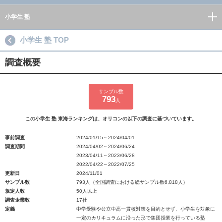
小学生 塾
小学生 塾 TOP
調査概要
サンプル数
793
人
この小学生 塾 東海ランキングは、オリコンの以下の調査に基づいています。
事前調査
2024/01/15～2024/04/01
調査期間
2024/04/02～2024/06/24
2023/04/11～2023/06/28
2022/04/22～2022/07/25
更新日
2024/11/01
サンプル数
793人（全国調査における総サンプル数6,818人）
規定人数
50人以上
調査企業数
17社
定義
中学受験や公立中高一貫校対策を目的とせず、小学生を対象に
一定のカリキュラムに沿った形で集団授業を行っている塾