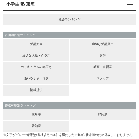
小学生 塾 東海
総合ランキング
評価項目別ランキング
受講効果
適切な受講費用
適切な人数・クラス
講師
カリキュラムの充実さ
教室・自習室
通いやすさ・治安
スタッフ
情報提供
都道府県別ランキング
岐阜県
静岡県
愛知県
※文字がグレーの部門は当社規定の条件を満たした企業が2社未満のため発表しておりません。