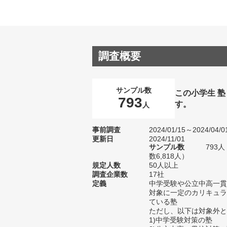
調査概要
サンプル数
この小学生 
793
す。
人
事前調査
2024/01/15～2024/04/0
更新日
2024/11/01
サンプル数
793
数6,818人）
規定人数
50人以上
調査企業数
17社
定義
中学受験や公立中高一貫
対象に一定のカリキュラ
ている塾
ただし、以下は対象外と
1)中学受験対策の塾