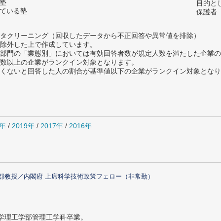
の塾
目的と
っている塾
保護者
タクリーニング（回収したデータから不正回答や異常値を排除）
除外した上で作成しています。
部門の「業態別」においては有効回答者数が規定人数を満たした企業の
数以上の企業がランクイン対象となります。
めたくないと回答した人の割合が基準値以下の企業がランクイン対象とな
0年
/
2019年
/
2017年
/
2016年
部教授／内閣府 上席科学技術政策フェロー（非常勤）
大学理工学部管理工学科卒業。