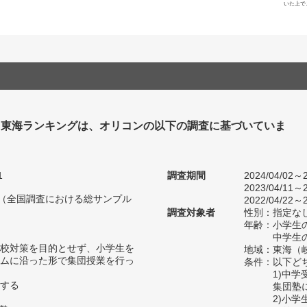
いた上で
塾 東海ランキングは、オリコンの以下の調査に基づいていま
1
調査期間
2024/04/02～2
2023/04/11～2
人（全国調査における総サンプル
2022/04/22～2
調査対象者
性別：指定な
年齢：小学生の
中学生の
校対策を目的とせず、小学生を
地域：東海（
ムに沿った形で集団授業を行っ
条件：以下ど
1)中
する
集団塾
2)小