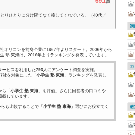
69
.1
点
とりひとりに分け隔てなく接してくれている。（40代／
講
オリコンを前身企業に1967年よりスタート。2006年から
 塾 東海は、2016年よりランキングを発表しています。
カ
サービスを利用した
793
人にアンケート調査を実施。
17
社を対象にした「
小学生 塾 東海
」ランキングを発表し
から「
小学生 塾 東海
」を評価。さらに回答者の口コミや
掲載しています。
からも比較することで「
小学生 塾 東海
」選びにお役立てく
教