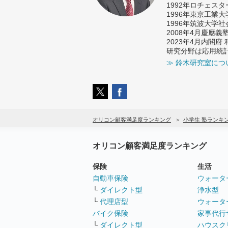
1992年ロチェス
1996年東京工業
1996年筑波大学
2008年4月慶應
2023年4月内閣
研究分野は応用統
≫ 鈴木研究室につ
オリコン顧客満足度ランキング
小学生 塾ランキ
オリコン顧客満足度ランキング
保険
生活
自動車保険
ウォータ
└
ダイレクト型
浄水型
└
代理店型
ウォータ
バイク保険
家事代行
└
ダイレクト型
ハウスク