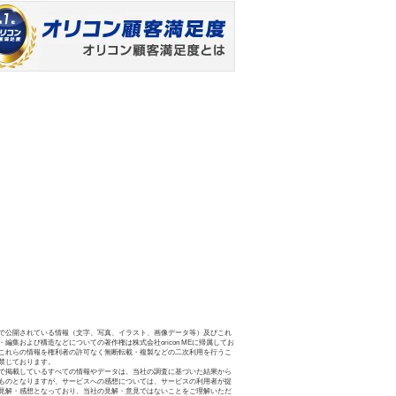
で公開されている情報（文字、写真、イラスト、画像データ等）及びこれ
・編集および構造などについての著作権は株式会社oricon MEに帰属してお
これらの情報を権利者の許可なく無断転載・複製などの二次利用を行うこ
禁じております。
で掲載しているすべての情報やデータは、当社の調査に基づいた結果から
ものとなりますが、サービスへの感想については、サービスの利用者が提
見解・感想となっており、当社の見解・意見ではないことをご理解いただ