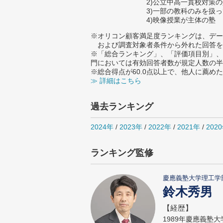
2)公立中高一貫校対策
3)一部の教科のみを扱
4)映像授業が主体の塾
※オリコン顧客満足度ランキングは、デー
および調査対象者条件から外れた回答を
※「総合ランキング」、「評価項目別」、
門においては有効回答者数が規定人数の半
※総合得点が60.0点以上で、他人に薦
≫ 詳細はこちら
過去ランキング
2024年
/
2023年
/
2022年
/
2021年
/
202
ランキング監修
慶應義塾大学理工学
鈴木秀男
【経歴】
1989年慶應義塾