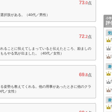
73
.0
点
選択肢がある。（40代／男性）
小学
評
受
72
.2
点
されることに怯えてしまっていると伝えたところ、励ましの
ももやる気が出ました。（40代／女性）
適
69
.8
点
する姿勢も教えてくれる。他の用事があったときに他のクラ
0代／女性）
適