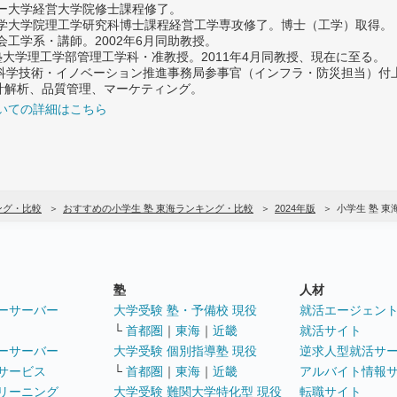
ター大学経営大学院修士課程修了。
大学大学院理工学研究科博士課程経営工学専攻修了。博士（工学）取得。
社会工学系・講師。2002年6月同助教授。
義塾大学理工学部管理工学科・准教授。2011年4月同教授、現在に至る。
府 科学技術・イノベーション推進事務局参事官（インフラ・防災担当）
計解析、品質管理、マーケティング。
いての詳細はこちら
ング・比較
おすすめの小学生 塾 東海ランキング・比較
2024年版
小学生 塾 
塾
人材
ーサーバー
大学受験 塾・予備校 現役
就活エージェン
└
首都圏
｜
東海
｜
近畿
就活サイト
ーサーバー
大学受験 個別指導塾 現役
逆求人型就活サ
サービス
└
首都圏
｜
東海
｜
近畿
アルバイト情報
リーニング
大学受験 難関大学特化型 現役
転職サイト