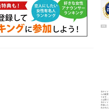
PR
当サイト
らの配置
ります。
とは固く
当サイト
作成した
出された