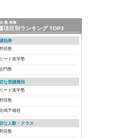
生 塾 東海
価項目別ランキング TOP3
講効果
野田塾
リード進学塾
志門塾
切な受講費用
リード進学塾
野田塾
佐鳴予備校
切な人数・クラス
野田塾