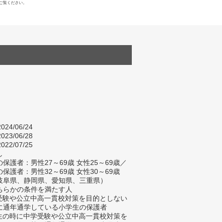
ご覧ください。
024/06/24
023/06/28
022/07/25
し
保護者：男性27～69歳 女性25～69歳／
保護者：男性32～69歳 女性30～69歳
岐阜県、静岡県、愛知県、三重県）
ちらかの条件を満たす人
学受験や公立中高一貫校対策を目的としない
に通年通学している小学生の保護者
学生の時に中学受験や公立中高一貫校対策を