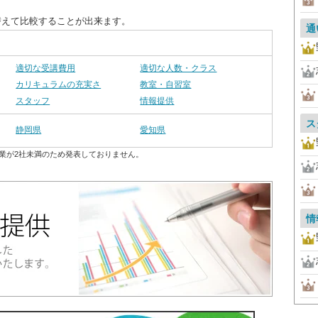
替えて比較することが出来ます。
通
適切な受講費用
適切な人数・クラス
カリキュラムの充実さ
教室・自習室
スタッフ
情報提供
ス
静岡県
愛知県
業が2社未満のため発表しておりません。
情