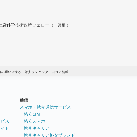
付上席科学技術政策フェロー（非常勤）
東海の通いやすさ・治安ランキング・口コミ情報
通信
ト
スマホ・携帯通信サービス
└
格安SIM
ービス
└
格安スマホ
サイト
└
携帯キャリア
└
携帯キャリア格安ブランド