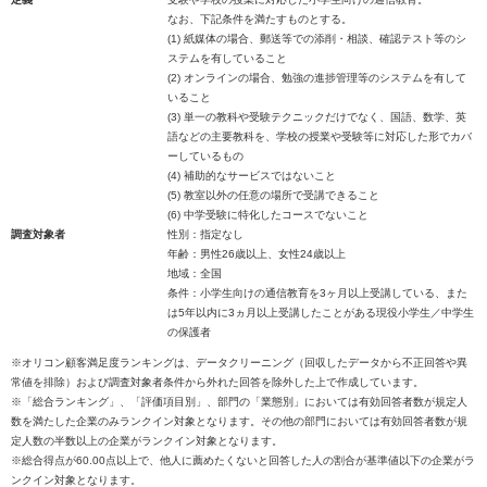
なお、下記条件を満たすものとする。
(1) 紙媒体の場合、郵送等での添削・相談、確認テスト等のシ
ステムを有していること
(2) オンラインの場合、勉強の進捗管理等のシステムを有して
いること
(3) 単一の教科や受験テクニックだけでなく、国語、数学、英
語などの主要教科を、学校の授業や受験等に対応した形でカバ
ーしているもの
(4) 補助的なサービスではないこと
(5) 教室以外の任意の場所で受講できること
(6) 中学受験に特化したコースでないこと
調査対象者
性別：指定なし
年齢：男性26歳以上、女性24歳以上
地域：全国
条件：小学生向けの通信教育を3ヶ月以上受講している、また
は5年以内に3ヵ月以上受講したことがある現役小学生／中学生
の保護者
※オリコン顧客満足度ランキングは、データクリーニング（回収したデータから不正回答や異
常値を排除）および調査対象者条件から外れた回答を除外した上で作成しています。
※「総合ランキング」、「評価項目別」、部門の「業態別」においては有効回答者数が規定人
数を満たした企業のみランクイン対象となります。その他の部門においては有効回答者数が規
定人数の半数以上の企業がランクイン対象となります。
※総合得点が60.00点以上で、他人に薦めたくないと回答した人の割合が基準値以下の企業がラ
ンクイン対象となります。