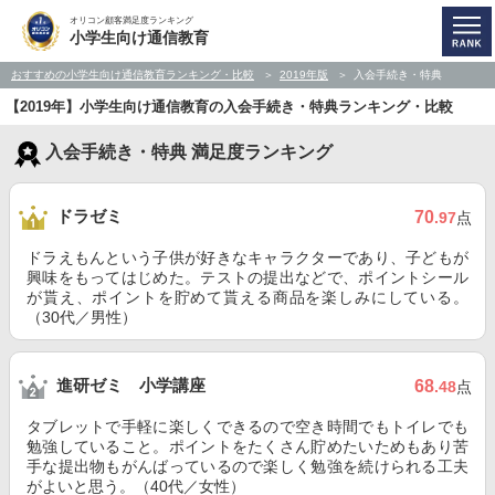
オリコン顧客満足度ランキング
小学生向け通信教育
おすすめの小学生向け通信教育ランキング・比較
2019年版
入会手続き・特典
【2019年】小学生向け通信教育の入会手続き・特典ランキング・比較
入会手続き・特典 満足度ランキング
ドラゼミ
70
.97
点
ドラえもんという子供が好きなキャラクターであり、子どもが
興味をもってはじめた。テストの提出などで、ポイントシール
が貰え、ポイントを貯めて貰える商品を楽しみにしている。
（30代／男性）
進研ゼミ 小学講座
68
.48
点
タブレットで手軽に楽しくできるので空き時間でもトイレでも
勉強していること。ポイントをたくさん貯めたいためもあり苦
手な提出物もがんばっているので楽しく勉強を続けられる工夫
がよいと思う。（40代／女性）