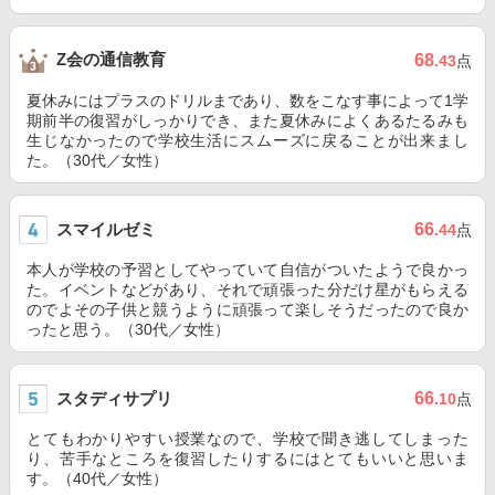
Z会の通信教育
68
.43
点
夏休みにはプラスのドリルまであり、数をこなす事によって1学
期前半の復習がしっかりでき、また夏休みによくあるたるみも
生じなかったので学校生活にスムーズに戻ることが出来まし
た。（30代／女性）
スマイルゼミ
66
.44
点
本人が学校の予習としてやっていて自信がついたようで良かっ
た。イベントなどがあり、それで頑張った分だけ星がもらえる
のでよその子供と競うように頑張って楽しそうだったので良か
ったと思う。（30代／女性）
スタディサプリ
66
.10
点
とてもわかりやすい授業なので、学校で聞き逃してしまった
り、苦手なところを復習したりするにはとてもいいと思いま
す。（40代／女性）