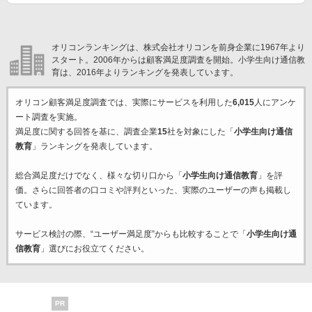
オリコンランキングは、株式会社オリコンを前身企業に1967年より
スタート。2006年からは顧客満足度調査を開始。小学生向け通信教
育は、2016年よりランキングを発表しています。
オリコン顧客満足度調査では、実際にサービスを利用した
6,015
人にアンケ
ート調査を実施。
満足度に関する回答を基に、調査企業
15
社を対象にした「
小学生向け通信
教育
」ランキングを発表しています。
総合満足度だけでなく、様々な切り口から「
小学生向け通信教育
」を評
価。さらに回答者の口コミや評判といった、実際のユーザーの声も掲載し
ています。
サービス検討の際、“ユーザー満足度”からも比較することで「
小学生向け通
信教育
」選びにお役立てください。
PR