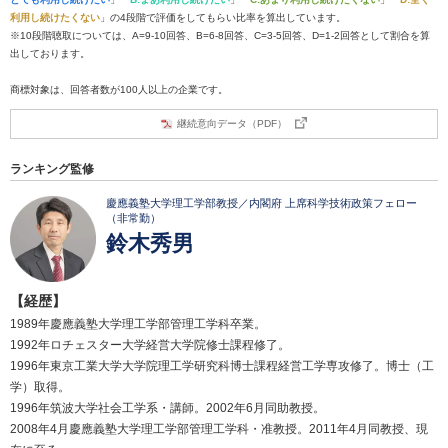
利用し続けたくない
」の4段階で評価をしてもらい比率を算出しています。
※10段階聴取については、A=9-10回答、B=6-8回答、C=3-5回答、D=1-2回答として割合を算
出しております。
商標対象は、回答者数が100人以上の企業です。
継続意向データ（PDF）
ランキング監修
慶應義塾大学理工学部教授／内閣府 上席科学技術政策フェロー
（非常勤）
鈴木秀男
【経歴】
1989年慶應義塾大学理工学部管理工学科卒業。
1992年ロチェスター大学経営大学院修士課程修了。
1996年東京工業大学大学院理工学研究科博士課程経営工学専攻修了。博士（工
学）取得。
1996年筑波大学社会工学系・講師。2002年6月同助教授。
2008年4月慶應義塾大学理工学部管理工学科・准教授。2011年4月同教授、現