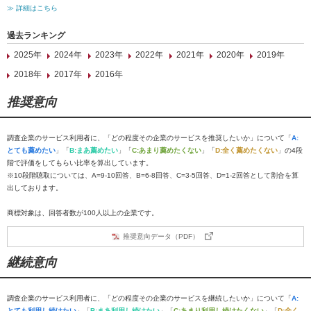
≫ 詳細はこちら
過去ランキング
2025年
2024年
2023年
2022年
2021年
2020年
2019年
2018年
2017年
2016年
推奨意向
調査企業のサービス利用者に、「どの程度その企業のサービスを推奨したいか」について「
A:
とても薦めたい
」「
B:まあ薦めたい
」「
C:あまり薦めたくない
」「
D:全く薦めたくない
」の4段
階で評価をしてもらい比率を算出しています。
※10段階聴取については、A=9-10回答、B=6-8回答、C=3-5回答、D=1-2回答として割合を算
出しております。
商標対象は、回答者数が100人以上の企業です。
推奨意向データ（PDF）
継続意向
調査企業のサービス利用者に、「どの程度その企業のサービスを継続したいか」について「
A:
とても利用し続けたい
」「
B:まあ利用し続けたい
」「
C:あまり利用し続けたくない
」「
D:全く