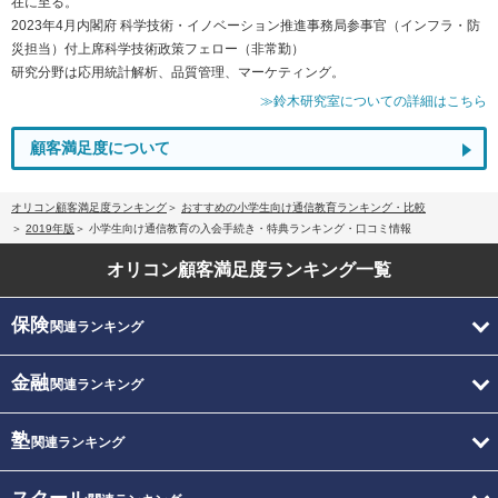
在に至る。
2023年4月内閣府 科学技術・イノベーション推進事務局参事官（インフラ・防
災担当）付上席科学技術政策フェロー（非常勤）
研究分野は応用統計解析、品質管理、マーケティング。
≫鈴木研究室についての詳細はこちら
顧客満足度について
オリコン顧客満足度ランキング
おすすめの小学生向け通信教育ランキング・比較
2019年版
小学生向け通信教育の入会手続き・特典ランキング・口コミ情報
オリコン顧客満足度
ランキング一覧
保険
関連ランキング
金融
関連ランキング
塾
関連ランキング