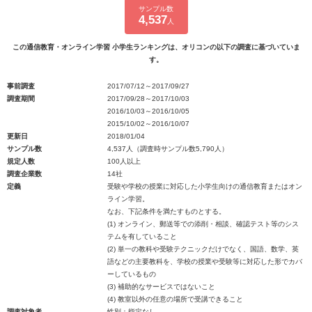
サンプル数
4,537
人
この通信教育・オンライン学習 小学生ランキングは、オリコンの以下の調査に基づいていま
す。
事前調査
2017/07/12～2017/09/27
調査期間
2017/09/28～2017/10/03
2016/10/03～2016/10/05
2015/10/02～2016/10/07
更新日
2018/01/04
サンプル数
4,537人（調査時サンプル数5,790人）
規定人数
100人以上
調査企業数
14社
定義
受験や学校の授業に対応した小学生向けの通信教育またはオン
ライン学習。
なお、下記条件を満たすものとする。
(1) オンライン、郵送等での添削・相談、確認テスト等のシス
テムを有していること
(2) 単一の教科や受験テクニックだけでなく、国語、数学、英
語などの主要教科を、学校の授業や受験等に対応した形でカバ
ーしているもの
(3) 補助的なサービスではないこと
(4) 教室以外の任意の場所で受講できること
調査対象者
性別：指定なし