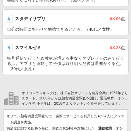
毎朝がんばっている時があった。（50代／男性）
スタディサプリ
63
.66
点
自分の時間にあわせて勉強できるところ。（40代／女性）
スマイルゼミ
63
.28
点
毎月通信で行うため教材が増える事なくタブレットのみで行え
る点。アプリと連動して子供は取り組んだ後は通知がくる点。
（30代／女性）
オリコンランキングは、株式会社オリコンを前身企業に1967年より
スタート。2006年からは顧客満足度調査を開始。通信教育・オンラ
イン学習 小学生は、2016年よりランキングを発表しています。
オリコン顧客満足度調査では、実際にサービスを利用した
4,537
人にアンケ
ート調査を実施。
満足度に関する回答を基に、調査企業
14
社を対象にした「
通信教育・オン