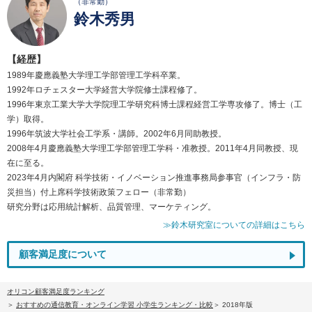
（非常勤）
鈴木秀男
【経歴】
1989年慶應義塾大学理工学部管理工学科卒業。
1992年ロチェスター大学経営大学院修士課程修了。
1996年東京工業大学大学院理工学研究科博士課程経営工学専攻修了。博士（工
学）取得。
1996年筑波大学社会工学系・講師。2002年6月同助教授。
2008年4月慶應義塾大学理工学部管理工学科・准教授。2011年4月同教授、現
在に至る。
2023年4月内閣府 科学技術・イノベーション推進事務局参事官（インフラ・防
災担当）付上席科学技術政策フェロー（非常勤）
研究分野は応用統計解析、品質管理、マーケティング。
≫鈴木研究室についての詳細はこちら
顧客満足度について
オリコン顧客満足度ランキング
おすすめの通信教育・オンライン学習 小学生ランキング・比較
2018年版