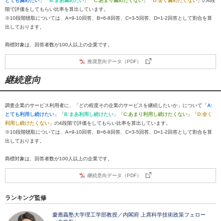
とても薦めたい
」「
B:まあ薦めたい
」「
C:あまり薦めたくない
」「
D:全く薦めたくない
」の4段
階で評価をしてもらい比率を算出しています。
※10段階聴取については、A=9-10回答、B=6-8回答、C=3-5回答、D=1-2回答として割合を算
出しております。
商標対象は、回答者数が100人以上の企業です。
推奨意向データ（PDF）
継続意向
調査企業のサービス利用者に、「どの程度その企業のサービスを継続したいか」について「
A:
とても利用し続けたい
」「
B:まあ利用し続けたい
」「
C:あまり利用し続けたくない
」「
D:全く
利用し続けたくない
」の4段階で評価をしてもらい比率を算出しています。
※10段階聴取については、A=9-10回答、B=6-8回答、C=3-5回答、D=1-2回答として割合を算
出しております。
商標対象は、回答者数が100人以上の企業です。
継続意向データ（PDF）
ランキング監修
慶應義塾大学理工学部教授／内閣府 上席科学技術政策フェロー