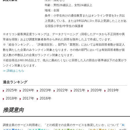
年齢：男性26歳以上、女性24歳以上
地域：全国
条件：小学生向けの通信教育またはオンライン学習を3ヶ月以
上受講している、または5年以内に3ヶ月以上受講したことがあ
る現役小学生/中学生の保護者
※オリコン顧客満足度ランキングは、データクリーニング（回収したデータから不正回答や異
常値を排除）および調査対象者条件から外れた回答を除外した上で作成しています。
※「総合ランキング」、「評価項目別」、部門の「業態別」においては有効回答者数が規定人
数を満たした企業のみランクイン対象となります。その他の部門においては有効回答者数が規
定人数の半数以上の企業がランクイン対象となります。
※総合得点が60.00点以上で、他人に薦めたくないと回答した人の割合が基準値以下の企業がラ
ンクイン対象となります。
≫ 詳細はこちら
過去ランキング
2025年
2024年
2023年
2022年
2021年
2020年
2019年
2018年
2017年
2016年
推奨意向
調査企業のサービス利用者に、「どの程度その企業のサービスを推奨したいか」について「
A: