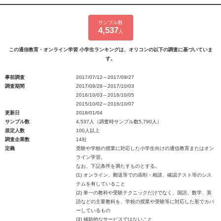
サンプル数
4,537
人
この通信教育・オンライン学習 小学生ランキングは、オリコンの以下の調査に基づいていま
す。
事前調査
2017/07/12～2017/09/27
調査期間
2017/09/28～2017/10/03
2016/10/03～2016/10/05
2015/10/02～2016/10/07
更新日
2018/01/04
サンプル数
4,537人（調査時サンプル数5,790人）
規定人数
100人以上
調査企業数
14社
定義
受験や学校の授業に対応した小学生向けの通信教育またはオン
ライン学習。
なお、下記条件を満たすものとする。
(1) オンライン、郵送等での添削・相談、確認テスト等のシス
テムを有していること
(2) 単一の教科や受験テクニックだけでなく、国語、数学、英
語などの主要教科を、学校の授業や受験等に対応した形でカバ
ーしているもの
(3) 補助的なサービスではないこと