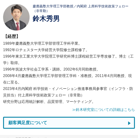
慶應義塾大学理工学部教授／内閣府 上席科学技術政策フェロー
（非常勤）
鈴木秀男
【経歴】
1989年慶應義塾大学理工学部管理工学科卒業。
1992年ロチェスター大学経営大学院修士課程修了。
1996年東京工業大学大学院理工学研究科博士課程経営工学専攻修了。博士（工
学）取得。
1996年筑波大学社会工学系・講師。2002年6月同助教授。
2008年4月慶應義塾大学理工学部管理工学科・准教授。2011年4月同教授、現
在に至る。
2023年4月内閣府 科学技術・イノベーション推進事務局参事官（インフラ・防
災担当）付上席科学技術政策フェロー（非常勤）
研究分野は応用統計解析、品質管理、マーケティング。
≫鈴木研究室についての詳細はこちら
顧客満足度について