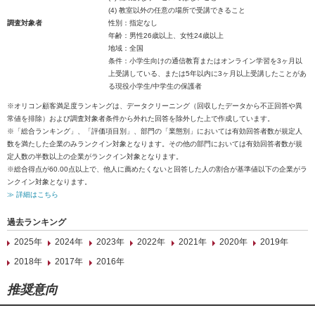
(4) 教室以外の任意の場所で受講できること
調査対象者
性別：指定なし
年齢：男性26歳以上、女性24歳以上
地域：全国
条件：小学生向けの通信教育またはオンライン学習を3ヶ月以
上受講している、または5年以内に3ヶ月以上受講したことがあ
る現役小学生/中学生の保護者
※オリコン顧客満足度ランキングは、データクリーニング（回収したデータから不正回答や異
常値を排除）および調査対象者条件から外れた回答を除外した上で作成しています。
※「総合ランキング」、「評価項目別」、部門の「業態別」においては有効回答者数が規定人
数を満たした企業のみランクイン対象となります。その他の部門においては有効回答者数が規
定人数の半数以上の企業がランクイン対象となります。
※総合得点が60.00点以上で、他人に薦めたくないと回答した人の割合が基準値以下の企業がラ
ンクイン対象となります。
≫ 詳細はこちら
過去ランキング
2025年
2024年
2023年
2022年
2021年
2020年
2019年
2018年
2017年
2016年
推奨意向