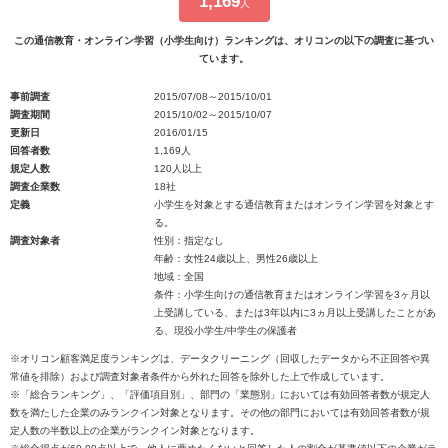
1,169
人
この通信教育・オンライン学習（小学生向け）ランキングは、オリコンの以下の調査に基づい
ています。
事前調査
2015/07/08～2015/10/01
調査期間
2015/10/02～2015/10/07
更新日
2016/01/15
回答者数
1,169人
規定人数
120人以上
調査企業数
18社
定義
小学生を対象とする通信教育またはオンライン学習を対象とす
る。
調査対象者
性別：指定なし
年齢：女性24歳以上、男性26歳以上
地域：全国
条件：小学生向けの通信教育またはオンライン学習を3ヶ月以
上受講している、または3年以内に3ヵ月以上受講したことがあ
る、現役小学生/中学生の保護者
※オリコン顧客満足度ランキングは、データクリーニング（回収したデータから不正回答や異
常値を排除）および調査対象者条件から外れた回答を除外した上で作成しています。
※「総合ランキング」、「評価項目別」、部門の「業態別」においては有効回答者数が規定人
数を満たした企業のみランクイン対象となります。その他の部門においては有効回答者数が規
定人数の半数以上の企業がランクイン対象となります。