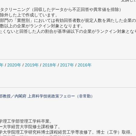
タクリーニング（回収したデータから不正回答や異常値を排除）
除外した上で作成しています。
部門の「業態別」においては有効回答者数が規定人数を満たした企業の
数以上の企業がランクイン対象となります。
薦めたくないと回答した人の割合が基準値以下の企業がランクイン対象とな
1年
/
2020年
/
2019年
/
2018年
/
2017年
/
2016年
部教授／内閣府 上席科学技術政策フェロー（非常勤）
大学理工学部管理工学科卒業。
ター大学経営大学院修士課程修了。
大学大学院理工学研究科博士課程経営工学専攻修了。博士（工学）取得。