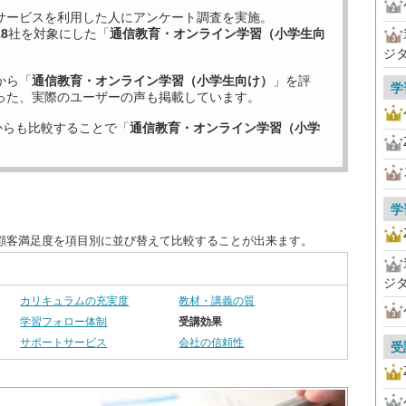
サービスを利用した
人にアンケート調査を実施。
18
社を対象にした「
通信教育・オンライン学習（小学生向
ジ
から「
通信教育・オンライン学習（小学生向け）
」を評
学
った、実際のユーザーの声も掲載しています。
からも比較することで「
通信教育・オンライン学習（小学
学
顧客満足度を項目別に並び替えて比較することが出来ます。
ジ
カリキュラムの充実度
教材・講義の質
学習フォロー体制
受講効果
サポートサービス
会社の信頼性
受