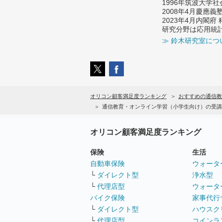
1996年筑波大学
2008年4月慶應
2023年4月内閣
研究分野は応用統
≫ 鈴木研究室につ
オリコン顧客満足度ランキング
おすすめの通信教
通信教育・オンライン学習（小学生向け）の受講
オリコン顧客満足度ランキング
保険
生活
自動車保険
ウォータ
└
ダイレクト型
浄水型
└
代理店型
ウォータ
バイク保険
家事代行
└
ダイレクト型
ハウスク
└
代理店型
コインラ