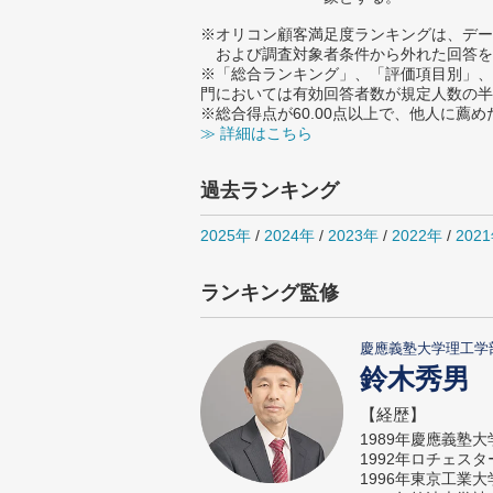
※オリコン顧客満足度ランキングは、デー
および調査対象者条件から外れた回答を
※「総合ランキング」、「評価項目別」、
門においては有効回答者数が規定人数の半
※総合得点が60.00点以上で、他人に
≫ 詳細はこちら
過去ランキング
2025年
/
2024年
/
2023年
/
2022年
/
202
ランキング監修
慶應義塾大学理工学
鈴木秀男
【経歴】
1989年慶應義塾
1992年ロチェス
1996年東京工業