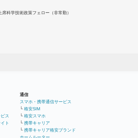
付上席科学技術政策フェロー（非常勤）
通信
ト
スマホ・携帯通信サービス
└
格安SIM
ービス
└
格安スマホ
サイト
└
携帯キャリア
└
携帯キャリア格安ブランド
ホームルーター