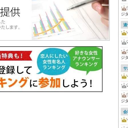
ジ
適
ジ
サ
ジ
会