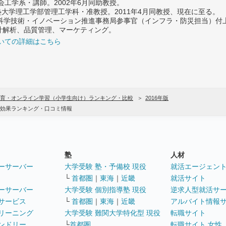
社会工学系・講師。2002年6月同助教授。
義塾大学理工学部管理工学科・准教授。2011年4月同教授、現在に至る。
府 科学技術・イノベーション推進事務局参事官（インフラ・防災担当）
計解析、品質管理、マーケティング。
いての詳細はこちら
育・オンライン学習（小学生向け）ランキング・比較
2016年版
効果ランキング・口コミ情報
塾
人材
ーサーバー
大学受験 塾・予備校 現役
就活エージェン
└
首都圏
｜
東海
｜
近畿
就活サイト
ーサーバー
大学受験 個別指導塾 現役
逆求人型就活サ
サービス
└
首都圏
｜
東海
｜
近畿
アルバイト情報
リーニング
大学受験 難関大学特化型 現役
転職サイト
ンドリー
└
首都圏
転職サイト 女性