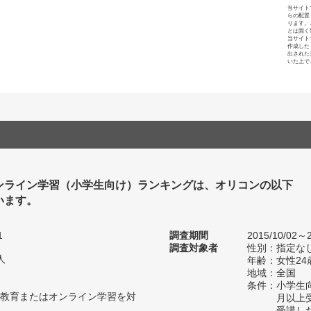
当サイト
らの配置
ります。
とは固く
当サイト
作成した
出された
いた上で
ンライン学習（小学生向け）ランキングは、オリコンの以下
います。
1
調査期間
2015/10/02～2
調査対象者
性別：指定な
人
年齢：女性24
地域：全国
条件：小学生
教育またはオンライン学習を対
月以上
受講し