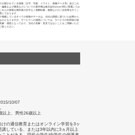
で公開されている情報（文字、写真、イラスト、画像データ等）及びこれ
・編集および構造などについての著作権は株式会社oricon MEに帰属してお
これらの情報を権利者の許可なく無断転載・複製などの二次利用を行うこ
禁じております。
で掲載しているすべての情報やデータは、当社の調査に基づいた結果から
ものとなりますが、サービスへの感想については、サービスの利用者が提
見解・感想となっており、当社の見解・意見ではないことをご理解いただ
ご覧ください。
015/10/07
し
歳以上、男性26歳以上
向けの通信教育またはオンライン学習を3ヶ
受講している、または3年以内に3ヵ月以上
たことがある、現役小学生/中学生の保護者