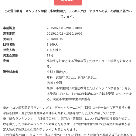
この通信教育・オンライン学習（小学生向け）ランキングは、オリコンの以下の調査に基づい
ています。
事前調査
2015/07/08～2015/10/01
調査期間
2015/10/02～2015/10/07
更新日
2016/01/15
回答者数
1,169人
規定人数
120人以上
調査企業数
18社
定義
小学生を対象とする通信教育またはオンライン学習を対象とす
る。
調査対象者
性別：指定なし
年齢：女性24歳以上、男性26歳以上
地域：全国
条件：小学生向けの通信教育またはオンライン学習を3ヶ月以
上受講している、または3年以内に3ヵ月以上受講したことがあ
る、現役小学生/中学生の保護者
※オリコン顧客満足度ランキングは、データクリーニング（回収したデータから不正回答や異
常値を排除）および調査対象者条件から外れた回答を除外した上で作成しています。
※「総合ランキング」、「評価項目別」、部門の「業態別」においては有効回答者数が規定人
数を満たした企業のみランクイン対象となります。その他の部門においては有効回答者数が規
定人数の半数以上の企業がランクイン対象となります。
※総合得点が60.00点以上で、他人に薦めたくないと回答した人の割合が基準値以下の企業がラ