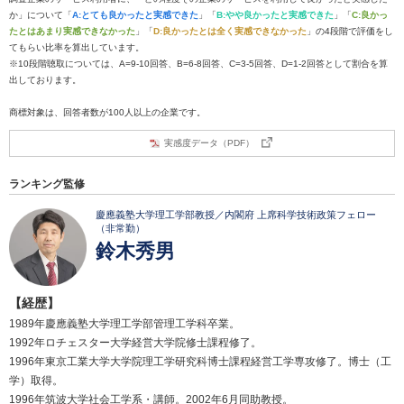
か」について「
A:とても良かったと実感できた
」「
B:やや良かったと実感できた
」「
C:良かっ
たとはあまり実感できなかった
」「
D:良かったとは全く実感できなかった
」の4段階で評価をし
てもらい比率を算出しています。
※10段階聴取については、A=9-10回答、B=6-8回答、C=3-5回答、D=1-2回答として割合を算
出しております。
商標対象は、回答者数が100人以上の企業です。
実感度データ（PDF）
ランキング監修
慶應義塾大学理工学部教授／内閣府 上席科学技術政策フェロー
（非常勤）
鈴木秀男
【経歴】
1989年慶應義塾大学理工学部管理工学科卒業。
1992年ロチェスター大学経営大学院修士課程修了。
1996年東京工業大学大学院理工学研究科博士課程経営工学専攻修了。博士（工
学）取得。
1996年筑波大学社会工学系・講師。2002年6月同助教授。