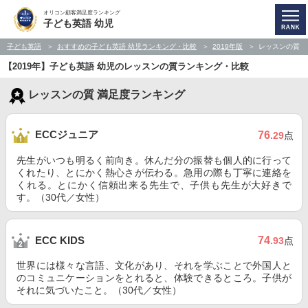
オリコン顧客満足度ランキング
子ども英語 幼児
子ども英語
おすすめの子ども英語 幼児ランキング・比較
2019年版
レッスンの質
【2019年】子ども英語 幼児のレッスンの質ランキング・比較
レッスンの質 満足度ランキング
ECCジュニア
76
.29
点
先生がいつも明るく前向き。休んだ分の振替も個人的に行って
くれたり、とにかく熱心さが伝わる。急用の際も丁寧に連絡を
くれる。とにかく信頼出来る先生で、子供も先生が大好きで
す。（30代／女性）
74
ECC KIDS
.93
点
世界には様々な言語、文化があり、それを学ぶことで外国人と
のコミュニケーションをとれると、体験できるところ。子供が
それに気づいたこと。（30代／女性）