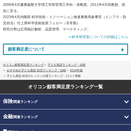
2008年4月慶應義塾大学理工学部管理工学科・准教授。2011年4月同教授、現
在に至る。
2023年4月内閣府 科学技術・イノベーション推進事務局参事官（インフラ・防
災担当）付上席科学技術政策フェロー（非常勤）
研究分野は応用統計解析、品質管理、マーケティング。
≫鈴木研究室についての詳細はこちら
顧客満足度について
オリコン顧客満足度ランキング
子ども英語ランキング・比較
おすすめの子ども英語 幼児ランキング・比較
2019年版
子ども英語 幼児のレッスンの質ランキング・口コミ情報
オリコン顧客満足度
ランキング一覧
保険
関連ランキング
金融
関連ランキング