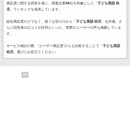
満足度に関する回答を基に、調査企業
48
社を対象にした「
子ども英語 幼
児
」ランキングを発表しています。
総合満足度だけでなく、様々な切り口から「
子ども英語 幼児
」を評価。さ
らに回答者の口コミや評判といった、実際のユーザーの声も掲載していま
す。
サービス検討の際、“ユーザー満足度”からも比較することで「
子ども英語
幼児
」選びにお役立てください。
PR