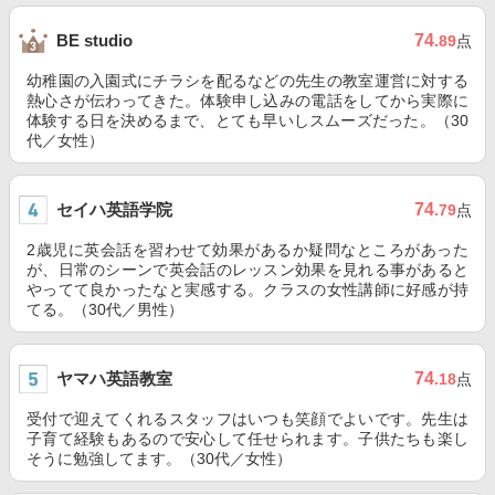
74
BE studio
.89
点
幼稚園の入園式にチラシを配るなどの先生の教室運営に対する
熱心さが伝わってきた。体験申し込みの電話をしてから実際に
体験する日を決めるまで、とても早いしスムーズだった。（30
代／女性）
セイハ英語学院
74
.79
点
2歳児に英会話を習わせて効果があるか疑問なところがあった
が、日常のシーンで英会話のレッスン効果を見れる事があると
やってて良かったなと実感する。クラスの女性講師に好感が持
てる。（30代／男性）
ヤマハ英語教室
74
.18
点
受付で迎えてくれるスタッフはいつも笑顔でよいです。先生は
子育て経験もあるので安心して任せられます。子供たちも楽し
そうに勉強してます。（30代／女性）