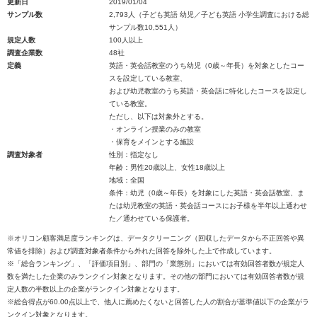
更新日
2019/01/04
サンプル数
2,793人（子ども英語 幼児／子ども英語 小学生調査における総
サンプル数10,551人）
規定人数
100人以上
調査企業数
48社
定義
英語・英会話教室のうち幼児（0歳～年長）を対象としたコー
スを設定している教室、
および幼児教室のうち英語・英会話に特化したコースを設定し
ている教室。
ただし、以下は対象外とする。
・オンライン授業のみの教室
・保育をメインとする施設
調査対象者
性別：指定なし
年齢：男性20歳以上、女性18歳以上
地域：全国
条件：幼児（0歳～年長）を対象にした英語・英会話教室、ま
たは幼児教室の英語・英会話コースにお子様を半年以上通わせ
た／通わせている保護者。
※オリコン顧客満足度ランキングは、データクリーニング（回収したデータから不正回答や異
常値を排除）および調査対象者条件から外れた回答を除外した上で作成しています。
※「総合ランキング」、「評価項目別」、部門の「業態別」においては有効回答者数が規定人
数を満たした企業のみランクイン対象となります。その他の部門においては有効回答者数が規
定人数の半数以上の企業がランクイン対象となります。
※総合得点が60.00点以上で、他人に薦めたくないと回答した人の割合が基準値以下の企業がラ
ンクイン対象となります。