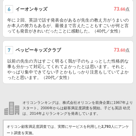
イーオンキッズ
73
.66
点
年に２回、英語で話す発表会があるが先生の教え方がうまいの
か本人の努力もあるが、最後まで言えたこともすごいが何と言
っても発音がきれいだったことに感動した。（40代／女性）
ペッピーキッズクラブ
73
.60
点
以前の先生の方はすごく明るく我が子のちょっとした性格的な
事も分かって対応してくれてよかったとは思います。それと、
やっぱり集中できてない子とかもしっかり注意もしていてよか
ったと思います。（20代／女性）
オリコンランキングは、株式会社オリコンを前身企業に1967年より
スタート。2006年からは顧客満足度調査を開始。子ども英語 幼児
は、2014年よりランキングを発表しています。
オリコン顧客満足度調査では、実際にサービスを利用した
2,793
人にアンケ
ート調査を実施。