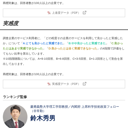
商標対象は、回答者数が100人以上の企業です。
上達度データ（PDF）
実感度
調査企業のサービス利用者に、「どの程度その企業のサービスを利用して良かったと実感した
か」について「
A:とても良かったと実感できた
」「
B:やや良かったと実感できた
」「
C:良かっ
たとはあまり実感できなかった
」「
D:良かったとは全く実感できなかった
」の4段階で評価をし
てもらい比率を算出しています。
※10段階聴取については、A=9-10回答、B=6-8回答、C=3-5回答、D=1-2回答として割合を算
出しております。
商標対象は、回答者数が100人以上の企業です。
実感度データ（PDF）
ランキング監修
慶應義塾大学理工学部教授／内閣府 上席科学技術政策フェロー
（非常勤）
鈴木秀男