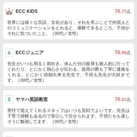
76
ECC KIDS
.77
点
世界には様々な言語、文化があり、それを学ぶことで外国人と
のコミュニケーションをとれると、体験できるところ。子供が
それに気づいたこと。（30代／女性）
ECCジュニア
76
.48
点
先生がいつも明るく前向き。休んだ分の振替も個人的に行って
くれたり、とにかく熱心さが伝わる。急用の際も丁寧に連絡を
くれる。とにかく信頼出来る先生で、子供も先生が大好きで
す。（30代／女性）
ヤマハ英語教室
76
.37
点
受付で迎えてくれるスタッフはいつも笑顔でよいです。先生は
子育て経験もあるので安心して任せられます。子供たちも楽し
そうに勉強してます。（30代／女性）