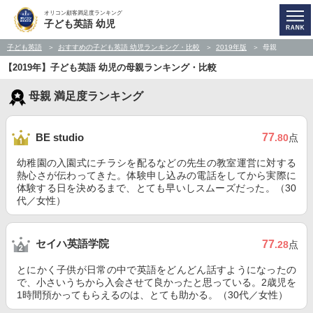
オリコン顧客満足度ランキング
子ども英語 幼児
子ども英語
おすすめの子ども英語 幼児ランキング・比較
2019年版
母親
【2019年】子ども英語 幼児の母親ランキング・比較
母親 満足度ランキング
77
BE studio
.80
点
幼稚園の入園式にチラシを配るなどの先生の教室運営に対する
熱心さが伝わってきた。体験申し込みの電話をしてから実際に
体験する日を決めるまで、とても早いしスムーズだった。（30
代／女性）
セイハ英語学院
77
.28
点
とにかく子供が日常の中で英語をどんどん話すようになったの
で、小さいうちから入会させて良かったと思っている。2歳児を
1時間預かってもらえるのは、とても助かる。（30代／女性）