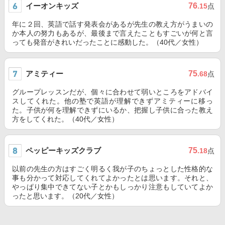
イーオンキッズ
76
.15
点
年に２回、英語で話す発表会があるが先生の教え方がうまいの
か本人の努力もあるが、最後まで言えたこともすごいが何と言
っても発音がきれいだったことに感動した。（40代／女性）
アミティー
75
.68
点
グループレッスンだが、個々に合わせて弱いところをアドバイ
スしてくれた。他の塾で英語が理解できずアミティーに移っ
た。子供が何を理解できずにいるか、把握し子供に合った教え
方をしてくれた。（40代／女性）
ペッピーキッズクラブ
75
.18
点
以前の先生の方はすごく明るく我が子のちょっとした性格的な
事も分かって対応してくれてよかったとは思います。それと、
やっぱり集中できてない子とかもしっかり注意もしていてよか
ったと思います。（20代／女性）