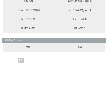
先生の質
教室の清潔度・雰囲気
カリキュラムの充実度
レッスンの受けやすさ
レッスンの質
サポート体制
適切な受講料
通いやすさ
保護者別ランキング
父親
母親
PR