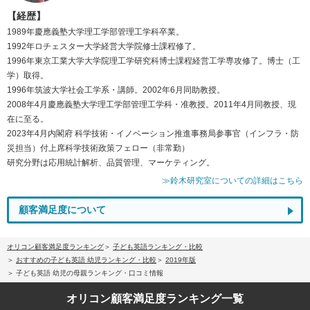
【経歴】
1989年慶應義塾大学理工学部管理工学科卒業。
1992年ロチェスター大学経営大学院修士課程修了。
1996年東京工業大学大学院理工学研究科博士課程経営工学専攻修了。博士（工
学）取得。
1996年筑波大学社会工学系・講師。2002年6月同助教授。
2008年4月慶應義塾大学理工学部管理工学科・准教授。2011年4月同教授、現
在に至る。
2023年4月内閣府 科学技術・イノベーション推進事務局参事官（インフラ・防
災担当）付上席科学技術政策フェロー（非常勤）
研究分野は応用統計解析、品質管理、マーケティング。
≫鈴木研究室についての詳細はこちら
顧客満足度について
オリコン顧客満足度ランキング
子ども英語ランキング・比較
おすすめの子ども英語 幼児ランキング・比較
2019年版
子ども英語 幼児の母親ランキング・口コミ情報
オリコン顧客満足度
ランキング一覧