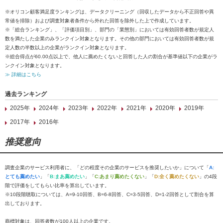
※オリコン顧客満足度ランキングは、データクリーニング（回収したデータから不正回答や異
常値を排除）および調査対象者条件から外れた回答を除外した上で作成しています。
※「総合ランキング」、「評価項目別」、部門の「業態別」においては有効回答者数が規定人
数を満たした企業のみランクイン対象となります。その他の部門においては有効回答者数が規
定人数の半数以上の企業がランクイン対象となります。
※総合得点が60.00点以上で、他人に薦めたくないと回答した人の割合が基準値以下の企業がラ
ンクイン対象となります。
≫ 詳細はこちら
過去ランキング
2025年
2024年
2023年
2022年
2021年
2020年
2019年
2017年
2016年
推奨意向
調査企業のサービス利用者に、「どの程度その企業のサービスを推奨したいか」について「
A:
とても薦めたい
」「
B:まあ薦めたい
」「
C:あまり薦めたくない
」「
D:全く薦めたくない
」の4段
階で評価をしてもらい比率を算出しています。
※10段階聴取については、A=9-10回答、B=6-8回答、C=3-5回答、D=1-2回答として割合を算
出しております。
商標対象は、回答者数が100人以上の企業です。