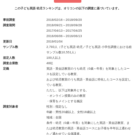
この子ども英語 幼児ランキングは、オリコンの以下の調査に基づいています。
事前調査
2018/02/16～2018/09/20
調査期間
2018/09/21～2018/09/28
2017/04/13～2017/04/25
2016/06/06～2016/06/13
更新日
2019/01/04
サンプル数
2,793人（子ども英語 幼児／子ども英語 小学生調査における総
サンプル数10,551人）
規定人数
100人以上
調査企業数
48社
定義
英語・英会話教室のうち幼児（0歳～年長）を対象としたコー
スを設定している教室、
および幼児教室のうち英語・英会話に特化したコースを設定し
ている教室。
ただし、以下は対象外とする。
・オンライン授業のみの教室
・保育をメインとする施設
調査対象者
性別：指定なし
年齢：男性20歳以上、女性18歳以上
地域：全国
条件：幼児（0歳～年長）を対象にした英語・英会話教室、ま
たは幼児教室の英語・英会話コースにお子様を半年以上通わせ
た／通わせている保護者。