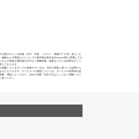
で公開されている情報（文字、写真、イラスト、画像データ等）及びこれ
・編集および構造などについての著作権は株式会社oricon MEに帰属してお
これらの情報を権利者の許可なく無断転載・複製などの二次利用を行うこ
禁じております。
で掲載しているすべての情報やデータは、当社の調査に基づいた結果から
ものとなりますが、サービスへの感想については、サービスの利用者が提
見解・感想となっており、当社の見解・意見ではないことをご理解いただ
ご覧ください。