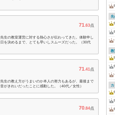
先
71
.63
点
の先生の教室運営に対する熱心さが伝わってきた。体験申し
日を決めるまで、とても早いしスムーズだった。（30代
教
71
.41
点
が先生の教え方がうまいのか本人の努力もあるが、最後まで
カ
音がきれいだったことに感動した。（40代／女性）
70
.84
点