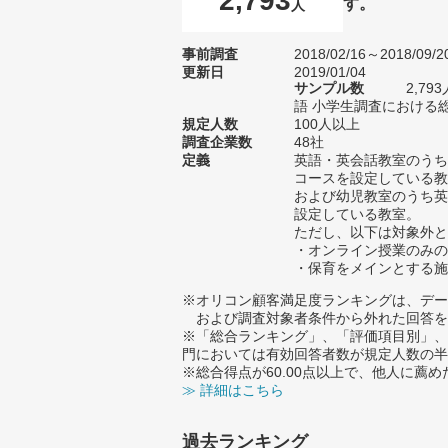
2,793
す。
人
事前調査
2018/02/16～2018/09/2
更新日
2019/01/04
サンプル数
2,7
語 小学生調査における総
規定人数
100人以上
調査企業数
48社
定義
英語・英会話教室のうち
コースを設定している教
および幼児教室のうち英
設定している教室。
ただし、以下は対象外と
・オンライン授業のみの
・保育をメインとする施
※オリコン顧客満足度ランキングは、デー
および調査対象者条件から外れた回答を
※「総合ランキング」、「評価項目別」、
門においては有効回答者数が規定人数の半
※総合得点が60.00点以上で、他人に
≫ 詳細はこちら
過去ランキング