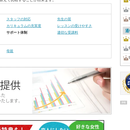
スタッフの対応
先生の質
カリキュラムの充実度
レッスンの受けやすさ
通
サポート体制
適切な受講料
母親
PR