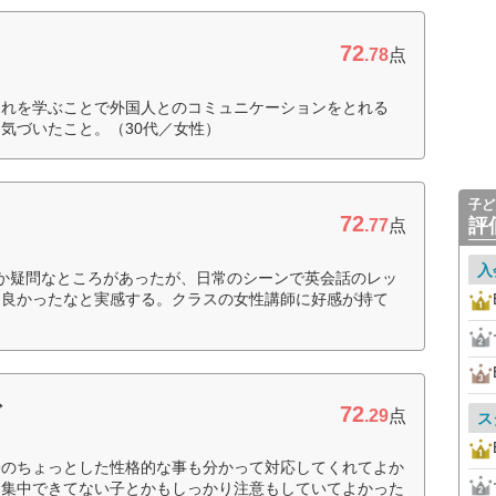
72
.78
点
それを学ぶことで外国人とのコミュニケーションをとれる
気づいたこと。（30代／女性）
子ど
72
評
.77
点
入
か疑問なところがあったが、日常のシーンで英会話のレッ
て良かったなと実感する。クラスの女性講師に好感が持て
72
ブ
.29
点
ス
子のちょっとした性格的な事も分かって対応してくれてよか
り集中できてない子とかもしっかり注意もしていてよかった