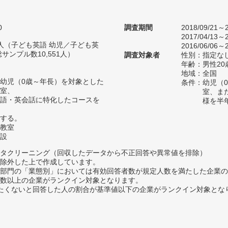
0
調査期間
2018/09/21～2
2017/04/13～2
93人（子ども英語 幼児／子ども英
2016/06/06～2
サンプル数10,551人）
調査対象者
性別：指定な
年齢：男性20
地域：全国
幼児（0歳～年長）を対象とした
条件：幼児（
室、
室、ま
語・英会話に特化したコースを
様を半
する。
教室
設
タクリーニング（回収したデータから不正回答や異常値を排除）
除外した上で作成しています。
部門の「業態別」においては有効回答者数が規定人数を満たした企業の
数以上の企業がランクイン対象となります。
薦めたくないと回答した人の割合が基準値以下の企業がランクイン対象とな