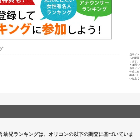
グ
当サイト
らの配置
ります。
とは固く
当サイト
作成した
出された
いた上で
語 幼児ランキングは、オリコンの以下の調査に基づいていま