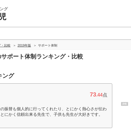
ング
児
グ・比較
2019年版
サポート体制
児のサポート体制ランキング・比較
キング
73
.44
点
PR
分の振替も個人的に行ってくれたり、とにかく熱心さが伝わ
。とにかく信頼出来る先生で、子供も先生が大好きです。