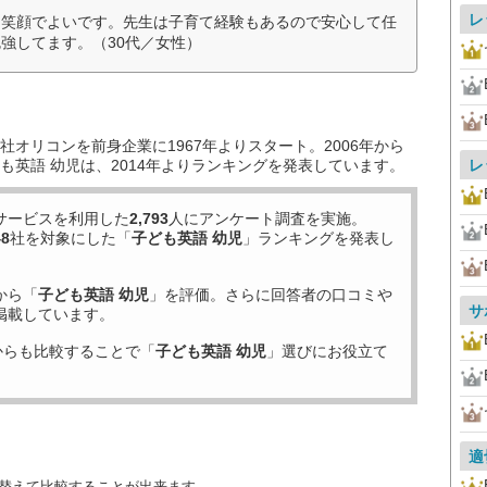
レ
も笑顔でよいです。先生は子育て経験もあるので安心して任
強してます。（30代／女性）
オリコンを前身企業に1967年よりスタート。2006年から
も英語 幼児は、2014年よりランキングを発表しています。
レ
サービスを利用した
2,793
人にアンケート調査を実施。
48
社を対象にした「
子ども英語 幼児
」ランキングを発表し
から「
子ども英語 幼児
」を評価。さらに回答者の口コミや
サ
掲載しています。
からも比較することで「
子ども英語 幼児
」選びにお役立て
適
び替えて比較することが出来ます。