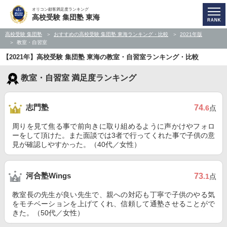
オリコン顧客満足度ランキング
高校受験 集団塾 東海
高校受験 集団塾
おすすめの高校受験 集団塾 東海ランキング・比較
2021年版
教室・自習室
【2021年】高校受験 集団塾 東海の教室・自習室ランキング・比較
教室・自習室 満足度ランキング
志門塾
74
.6
点
周りを見て焦る事で前向きに取り組めるように声かけやフォロ
ーをして頂けた。また面談では3者で行ってくれた事で子供の意
見が確認しやすかった。（40代／女性）
河合塾Wings
73
.1
点
教室長の先生が良い先生で、親への対応も丁寧で子供のやる気
をモチベーションを上げてくれ、信頼して通塾させることがで
きた。（50代／女性）