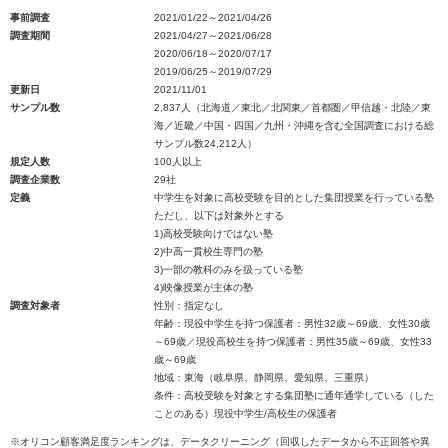
事前調査
2021/01/22～2021/04/26
調査期間
2021/04/27～2021/06/28
2020/06/18～2020/07/17
2019/06/25～2019/07/29
更新日
2021/11/01
サンプル数
2,837人（北海道／東北／北関東／首都圏／甲信越・北陸／東
海／近畿／中国・四国／九州・沖縄を含む全国調査における総
サンプル数24,212人）
規定人数
100人以上
調査企業数
29社
定義
中学生を対象に高校受験を目的とした集団授業を行っている塾
ただし、以下は対象外とする
1)高校受験向けではない塾
2)中高一貫校生専門の塾
3)一部の教科のみを扱っている塾
4)映像授業が主体の塾
調査対象者
性別：指定なし
年齢：現役中学生を持つ保護者：男性32歳～69歳、女性30歳
～69歳／現役高校生を持つ保護者：男性35歳～69歳、女性33
歳～69歳
地域：東海（岐阜県、静岡県、愛知県、三重県）
条件：高校受験を対象とする集団塾に通年通学している（した
ことのある）現役中学生/高校生の保護者
※オリコン顧客満足度ランキングは、データクリーニング（回収したデータから不正回答や異