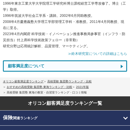
1996年東京工業大学大学院理工学研究科博士課程経営工学専攻修了。博士（工
学）取得。
1996年筑波大学社会工学系・講師。2002年6月同助教授。
2008年4月慶應義塾大学理工学部管理工学科・准教授。2011年4月同教授、現
在に至る。
2023年4月内閣府 科学技術・イノベーション推進事務局参事官（インフラ・防
災担当）付上席科学技術政策フェロー（非常勤）
研究分野は応用統計解析、品質管理、マーケティング。
≫鈴木研究室についての詳細はこちら
顧客満足度について
オリコン顧客満足度ランキング
高校受験 集団塾ランキング・比較
おすすめの高校受験 集団塾 東海ランキング・比較
2021年版
高校受験 集団塾 東海の教室・自習室ランキング・口コミ情報
オリコン顧客満足度
ランキング一覧
保険
関連ランキング