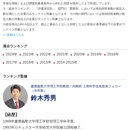
常値を排除）および調査対象者条件から外れた回答を除外した上で作成しています。
※「総合ランキング」、「評価項目別」、部門の「業態別」においては有効回答者数が規定人
数を満たした企業のみランクイン対象となります。その他の部門においては有効回答者数が規
定人数の半数以上の企業がランクイン対象となります。
※総合得点が60.0点以上で、他人に薦めたくないと回答した人の割合が基準値以下の企業がラ
ンクイン対象となります。
≫ 詳細はこちら
過去ランキング
2024年
2023年
2022年
2021年
2020年
2019年
2018年
2017年
2016年
2015年
2014-2015年
ランキング監修
慶應義塾大学理工学部教授／内閣府 上席科学技術政策フェロー
（非常勤）
鈴木秀男
【経歴】
1989年慶應義塾大学理工学部管理工学科卒業。
1992年ロチェスター大学経営大学院修士課程修了。