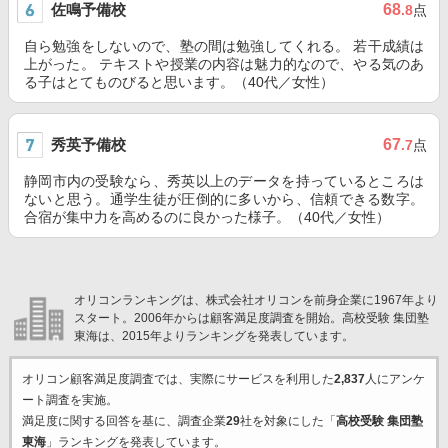
佐鳴予備校
68
.8
点
自ら勉強をしないので、塾の間は勉強してくれる。 若干成績は
上がった。 テキストや授業の内容は魅力的なので、やる気のあ
る子はとてものびると思います。（40代／女性）
秀英予備校
67
.7
点
静岡市内の受験なら、秀英以上のデータを持っているところは
ないと思う。通学生徒が圧倒的に多いから、信頼できる数字。
合宿が集中力を高めるのに良かった様子。（40代／女性）
オリコンランキングは、株式会社オリコンを前身企業に1967年より
スタート。2006年からは顧客満足度調査を開始。高校受験 集団塾
東海は、2015年よりランキングを発表しています。
オリコン顧客満足度調査では、実際にサービスを利用した
2,837
人にアンケ
ート調査を実施。
満足度に関する回答を基に、調査企業
29
社を対象にした「
高校受験 集団塾
東海
」ランキングを発表しています。