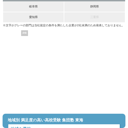
岐阜県
静岡県
愛知県
三重県
※文字がグレーの部門は当社規定の条件を満たした企業が2社未満のため発表しておりません。
PR
地域別 満足度の高い高校受験 集団塾 東海