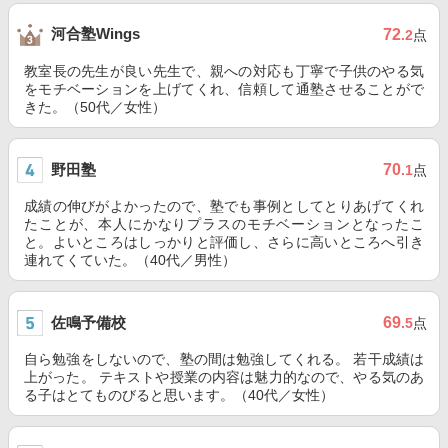
河合塾Wings
72
.2
点
教室長の先生が良い先生で、親への対応も丁寧で子供のやる気
をモチベーションを上げてくれ、信頼して通塾させることがで
きた。（50代／女性）
野田塾
70
.1
点
成績の伸びがよかったので、塾でも事例としてとりあげてくれ
たことが、本人にかなりプラスのモチベーションとなったこ
と。よいところはしっかりと評価し、さらに高いところへ引き
連れてくていた。（40代／男性）
佐鳴予備校
69
.5
点
自ら勉強をしないので、塾の間は勉強してくれる。 若干成績は
上がった。 テキストや授業の内容は魅力的なので、やる気のあ
る子はとてものびると思います。（40代／女性）