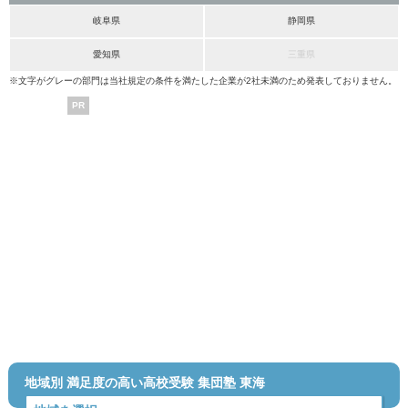
岐阜県
静岡県
愛知県
三重県
※文字がグレーの部門は当社規定の条件を満たした企業が2社未満のため発表しておりません。
PR
地域別 満足度の高い高校受験 集団塾 東海