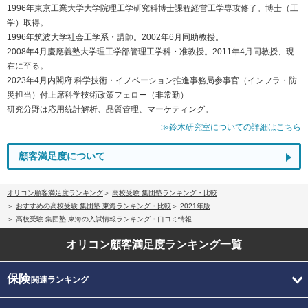
1996年東京工業大学大学院理工学研究科博士課程経営工学専攻修了。博士（工
学）取得。
1996年筑波大学社会工学系・講師。2002年6月同助教授。
2008年4月慶應義塾大学理工学部管理工学科・准教授。2011年4月同教授、現
在に至る。
2023年4月内閣府 科学技術・イノベーション推進事務局参事官（インフラ・防
災担当）付上席科学技術政策フェロー（非常勤）
研究分野は応用統計解析、品質管理、マーケティング。
≫鈴木研究室についての詳細はこちら
顧客満足度について
オリコン顧客満足度ランキング
高校受験 集団塾ランキング・比較
おすすめの高校受験 集団塾 東海ランキング・比較
2021年版
高校受験 集団塾 東海の入試情報ランキング・口コミ情報
オリコン顧客満足度
ランキング一覧
保険
関連ランキング