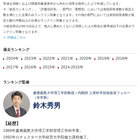
常値を排除）および調査対象者条件から外れた回答を除外した上で作成しています。
※「総合ランキング」、「評価項目別」、部門の「業態別」においては有効回答者数が規定人
数を満たした企業のみランクイン対象となります。その他の部門においては有効回答者数が規
定人数の半数以上の企業がランクイン対象となります。
※総合得点が60.0点以上で、他人に薦めたくないと回答した人の割合が基準値以下の企業がラ
ンクイン対象となります。
≫ 詳細はこちら
過去ランキング
2024年
2023年
2022年
2021年
2020年
2019年
2018年
2017年
2016年
2015年
2014-2015年
ランキング監修
慶應義塾大学理工学部教授／内閣府 上席科学技術政策フェロー
（非常勤）
鈴木秀男
【経歴】
1989年慶應義塾大学理工学部管理工学科卒業。
1992年ロチェスター大学経営大学院修士課程修了。