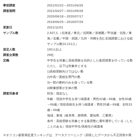
事前調査
2021/01/22～2021/04/26
調査期間
2021/04/27～2021/06/28
2020/06/18～2020/07/17
2019/06/25～2019/07/29
更新日
2021/11/01
サンプル数
2,837人（北海道／東北／北関東／首都圏／甲信越・北陸／東
海／近畿／中国・四国／九州・沖縄を含む全国調査における総
サンプル数24,212人）
規定人数
100人以上
調査企業数
29社
定義
中学生を対象に高校受験を目的とした集団授業を行っている塾
ただし、以下は対象外とする
1)高校受験向けではない塾
2)中高一貫校生専門の塾
3)一部の教科のみを扱っている塾
4)映像授業が主体の塾
調査対象者
性別：指定なし
年齢：現役中学生を持つ保護者：男性32歳～69歳、女性30歳
～69歳／現役高校生を持つ保護者：男性35歳～69歳、女性33
歳～69歳
地域：東海（岐阜県、静岡県、愛知県、三重県）
条件：高校受験を対象とする集団塾に通年通学している（した
ことのある）現役中学生/高校生の保護者
※オリコン顧客満足度ランキングは、データクリーニング（回収したデータから不正回答や異