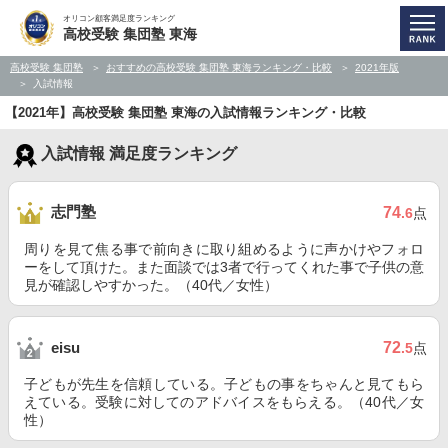
オリコン顧客満足度ランキング
高校受験 集団塾 東海
高校受験 集団塾
おすすめの高校受験 集団塾 東海ランキング・比較
2021年版
入試情報
【2021年】高校受験 集団塾 東海の入試情報ランキング・比較
入試情報 満足度ランキング
志門塾
74
.6
点
周りを見て焦る事で前向きに取り組めるように声かけやフォロ
ーをして頂けた。また面談では3者で行ってくれた事で子供の意
見が確認しやすかった。（40代／女性）
72
eisu
.5
点
子どもが先生を信頼している。子どもの事をちゃんと見てもら
えている。受験に対してのアドバイスをもらえる。（40代／女
性）