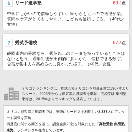
リード進学塾
69
.3
点
中学にちかいので信頼しやすい。家からも近いので送迎が楽。
質問やケアがとてもしやすい。こどもも信頼してる。（40代／
女性）
秀英予備校
67
.8
点
静岡市内の受験なら、秀英以上のデータを持っているところは
ないと思う。通学生徒が圧倒的に多いから、信頼できる数字。
合宿が集中力を高めるのに良かった様子。（40代／女性）
オリコンランキングは、株式会社オリコンを前身企業に1967年より
スタート。2006年からは顧客満足度調査を開始。高校受験 集団塾
東海は、2015年よりランキングを発表しています。
オリコン顧客満足度調査では、実際にサービスを利用した
2,837
人にアンケ
ート調査を実施。
満足度に関する回答を基に、調査企業
29
社を対象にした「
高校受験 集団塾
東海
」ランキングを発表しています。