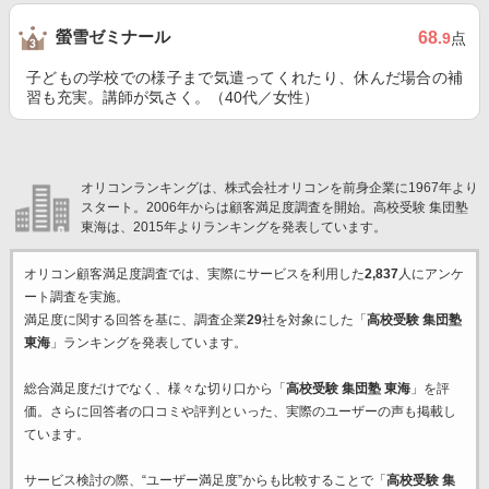
螢雪ゼミナール
68
.9
点
子どもの学校での様子まで気遣ってくれたり、休んだ場合の補
習も充実。講師が気さく。（40代／女性）
オリコンランキングは、株式会社オリコンを前身企業に1967年より
スタート。2006年からは顧客満足度調査を開始。高校受験 集団塾
東海は、2015年よりランキングを発表しています。
オリコン顧客満足度調査では、実際にサービスを利用した
2,837
人にアンケ
ート調査を実施。
満足度に関する回答を基に、調査企業
29
社を対象にした「
高校受験 集団塾
東海
」ランキングを発表しています。
総合満足度だけでなく、様々な切り口から「
高校受験 集団塾 東海
」を評
価。さらに回答者の口コミや評判といった、実際のユーザーの声も掲載し
ています。
サービス検討の際、“ユーザー満足度”からも比較することで「
高校受験 集