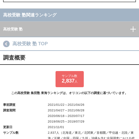
高校受験 塾関連ランキング
高校受験 塾
高校受験 塾 TOP
調査概要
サンプル数
2,837
人
この高校受験 集団塾 東海ランキングは、オリコンの以下の調査に基づいています。
事前調査
2021/01/22～2021/04/26
調査期間
2021/04/27～2021/06/28
2020/06/18～2020/07/17
2019/06/25～2019/07/29
更新日
2021/11/01
サンプル数
2,837人（北海道／東北／北関東／首都圏／甲信越・北陸／東
海／近畿／中国・四国／九州・沖縄を含む全国調査における総