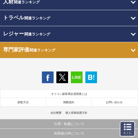
人材
関連ランキング
トラベル
関連ランキング
レジャー
関連ランキング
専門家評価
関連ランキング
オリコン顧客満足度調査とは
調査方法
掲載規約
お問い合わせ
会社概要
個人情報保護方針
引用・転載について
もくじ
利用者の声について
当サイトで公開されている情報（文字、写真、イラスト、画像データ等）及びこれらの配置・