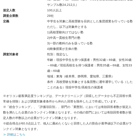
サンプル数24,212人）
規定人数
100人以上
調査企業数
29社
定義
中学生を対象に高校受験を目的とした集団授業を行っている塾
ただし、以下は対象外とする
1)高校受験向けではない塾
2)中高一貫校生専門の塾
3)一部の教科のみを扱っている塾
4)映像授業が主体の塾
調査対象者
性別：指定なし
年齢：現役中学生を持つ保護者：男性32歳～69歳、女性30歳
～69歳／現役高校生を持つ保護者：男性35歳～69歳、女性33
歳～69歳
地域：東海（岐阜県、静岡県、愛知県、三重県）
条件：高校受験を対象とする集団塾に通年通学している（した
ことのある）現役中学生/高校生の保護者
※オリコン顧客満足度ランキングは、データクリーニング（回収したデータから不正回答や異
常値を排除）および調査対象者条件から外れた回答を除外した上で作成しています。
※「総合ランキング」、「評価項目別」、部門の「業態別」においては有効回答者数が規定人
数を満たした企業のみランクイン対象となります。その他の部門においては有効回答者数が規
定人数の半数以上の企業がランクイン対象となります。
※総合得点が60.0点以上で、他人に薦めたくないと回答した人の割合が基準値以下の企業がラ
ンクイン対象となります。
≫ 詳細はこちら