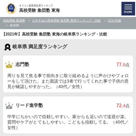
オリコン顧客満足度ランキング
高校受験 集団塾 東海
高校受験 集団塾
おすすめの高校受験 集団塾 東海ランキング・比較
2021年版
岐阜県
【2021年】高校受験 集団塾 東海の岐阜県ランキング・比較
岐阜県 満足度ランキング
志門塾
77
.0
点
周りを見て焦る事で前向きに取り組めるように声かけやフォロ
ーをして頂けた。また面談では3者で行ってくれた事で子供の意
見が確認しやすかった。（40代／女性）
リード進学塾
72
.4
点
中学にちかいので信頼しやすい。家からも近いので送迎が楽。
質問やケアがとてもしやすい。こどもも信頼してる。（40代／
女性）