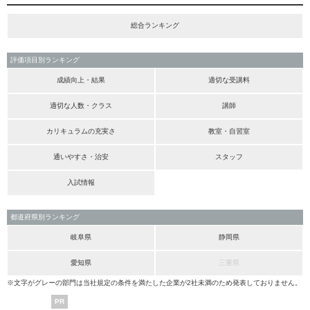
総合ランキング
評価項目別ランキング
成績向上・結果
適切な受講料
適切な人数・クラス
講師
カリキュラムの充実さ
教室・自習室
通いやすさ・治安
スタッフ
入試情報
都道府県別ランキング
岐阜県
静岡県
愛知県
三重県
※文字がグレーの部門は当社規定の条件を満たした企業が2社未満のため発表しておりません。
PR