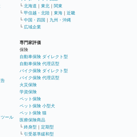
遣
└
北海道
｜
東北
｜
関東
└
甲信越・北陸
｜
東海
｜
近畿
ス
└
中国・四国
｜
九州・沖縄
└
広域企業
専門家評価
ト
保険
自動車保険 ダイレクト型
自動車保険 代理店型
バイク保険 ダイレクト型
バイク保険 代理店型
広告
火災保険
学資保険
ペット保険
ペット保険 小型犬
ペット保険 猫
トツール
医療保険商品
└
終身型
｜
定期型
└
引受基準緩和型