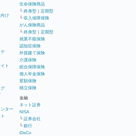
生命保険商品
└
終身型
｜
定期型
員向け
└
収入保障保険
がん保険商品
└
終身型
｜
定期型
就業不能保険
テ
認知症保険
ステ
外貨建て保険
介護保険
サイト
総合保障保険
個人年金保険
変額保険
積立保険
ング
グ
金融
ネット証券
ウンター
NISA
イト
└
証券会社
リ
└
銀行
iDeCo