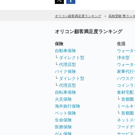
オリコン顧客満足度ランキング
高校受験 塾ラン
オリコン顧客満足度ランキング
保険
生活
自動車保険
ウォータ
└
ダイレクト型
浄水型
└
代理店型
ウォータ
バイク保険
家事代行
└
ダイレクト型
ハウスク
└
代理店型
コインラ
自転車保険
食材宅配
火災保険
└
首都圏
海外旅行保険
ミールキ
ペット保険
└
首都圏
生命保険
ネットス
医療保険
フードデ
がん保険
サービス