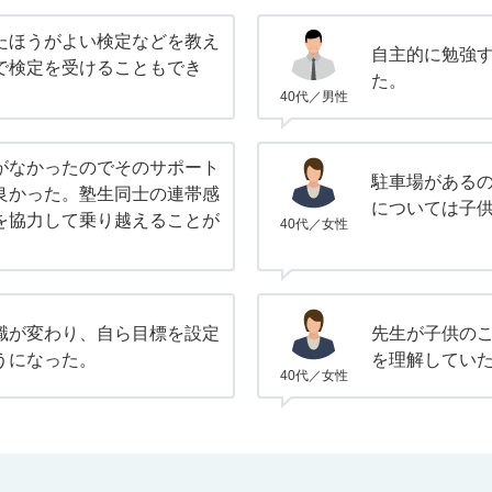
たほうがよい検定などを教え
自主的に勉強
で検定を受けることもでき
た。
40代／男性
がなかったのでそのサポート
駐車場がある
良かった。塾生同士の連帯感
については子
を協力して乗り越えることが
40代／女性
識が変わり、自ら目標を設定
先生が子供の
うになった。
を理解してい
40代／女性