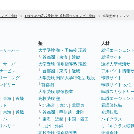
キング・比較
おすすめの高校受験 塾 首都圏ランキング・比較
進学塾サインワン
塾
人材
ーサーバー
大学受験 塾・予備校 現役
就活エージェン
└
首都圏
｜
東海
｜
近畿
就活サイト
ーサーバー
大学受験 個別指導塾 現役
逆求人型就活サ
サービス
└
首都圏
｜
東海
｜
近畿
アルバイト情報
リーニング
大学受験 難関大学特化型 現役
転職サイト
ンドリー
└
首都圏
転職サイト 女性
大学受験 映像授業
転職スカウトサ
｜
東海
｜
近畿
高校受験 塾
転職エージェン
ット
└
北海道
｜
東北
｜
北関東
看護師転職
｜
東海
｜
近畿
└
首都圏
｜
甲信越・北陸
介護転職
ーパー
└
東海
｜
近畿
｜
中国・四国
ハイクラス・
リバリー
└
九州・沖縄
ミドルクラス転
高校受験 個別指導塾
派遣会社