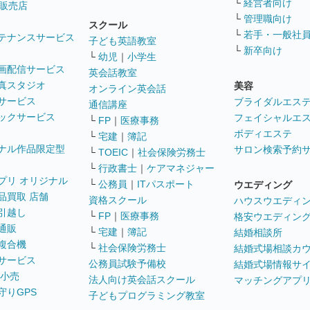
└
経営者向け
販売店
└
管理職向け
スクール
└
若手・一般社
テナンスサービス
子ども英語教室
└
新卒向け
└
幼児
｜
小学生
画配信サービス
英会話教室
真スタジオ
美容
オンライン英会話
サービス
ブライダルエス
通信講座
ックサービス
フェイシャルエ
└
FP
｜
医療事務
ボディエステ
└
宅建
｜
簿記
ナル作品限定型
サロン検索予約
└
TOEIC
｜
社会保険労務士
└
行政書士
｜
ケアマネジャー
プリ オリジナル
└
公務員
｜
ITパスポート
ウエディング
品買取 店舗
資格スクール
ハウスウエディ
引越し
└
FP
｜
医療事務
格安ウエディン
通販
└
宅建
｜
簿記
結婚相談所
複合機
└
社会保険労務士
結婚式場相談カ
サービス
公務員試験予備校
結婚式場情報サ
 小売
法人向け英会話スクール
マッチングアプ
守りGPS
子どもプログラミング教室