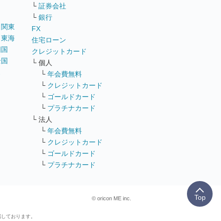
└
証券会社
└
銀行
｜
関東
FX
｜
東海
住宅ローン
四国
クレジットカード
全国
└ 個人
ス
└
年会費無料
└
クレジットカード
└
ゴールドカード
└
プラチナカード
└ 法人
└
年会費無料
└
クレジットカード
└
ゴールドカード
└
プラチナカード
Top
© oricon ME inc.
属しております。