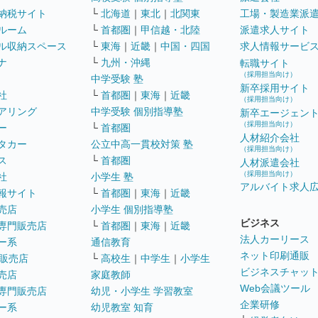
納税サイト
└
北海道
｜
東北
｜
北関東
工場・製造業派
ルーム
└
首都圏
｜
甲信越・北陸
派遣求人サイト
ル収納スペース
└
東海
｜
近畿
｜
中国・四国
求人情報サービ
ナ
└
九州・沖縄
転職サイト
（採用担当向け）
中学受験 塾
新卒採用サイト
社
└
首都圏
｜
東海
｜
近畿
（採用担当向け）
アリング
中学受験 個別指導塾
新卒エージェン
（採用担当向け）
ー
└
首都圏
人材紹介会社
タカー
公立中高一貫校対策 塾
（採用担当向け）
ス
└
首都圏
人材派遣会社
（採用担当向け）
社
小学生 塾
アルバイト求人
報サイト
└
首都圏
｜
東海
｜
近畿
売店
小学生 個別指導塾
ビジネス
専門販売店
└
首都圏
｜
東海
｜
近畿
法人カーリース
ー系
通信教育
ネット印刷通販
販売店
└
高校生
｜
中学生
｜
小学生
ビジネスチャッ
売店
家庭教師
Web会議ツール
専門販売店
幼児・小学生 学習教室
企業研修
ー系
幼児教室 知育