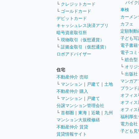
バイク
└
クレジットカード
車検
└
ゴールドカード
カーメン
デビットカード
カフェ
キャッシュレス決済アプリ
定額制動
暗号資産取引所
子ども写
└
現物取引（仮想通貨）
電子書籍
└
証拠金取引（仮想通貨）
電子コミ
ロボアドバイザー
└
総合型
└
オリジ
住宅
└
出版社
不動産仲介 売却
マンガア
└
マンション
｜
戸建て
｜
土地
ブランド
不動産仲介 購入
オフィス
└
マンション
｜
戸建て
オフィス
分譲マンション管理会社
オフィス
└
首都圏
｜
東海
｜
近畿
｜
九州
福利厚生
マンション大規模修繕
電力会社
不動産仲介 賃貸
子ども見
賃貸情報サイト