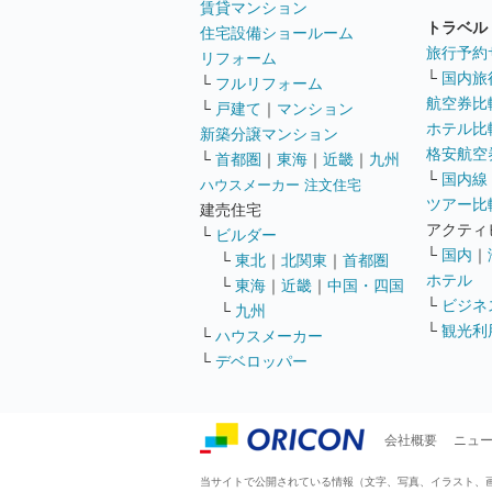
賃貸マンション
トラベル
住宅設備ショールーム
旅行予約
リフォーム
└
国内旅
└
フルリフォーム
航空券比
└
戸建て
｜
マンション
ホテル比
新築分譲マンション
格安航空券
└
首都圏
｜
東海
｜
近畿
｜
九州
└
国内線
ハウスメーカー 注文住宅
ツアー比
建売住宅
アクティ
└
ビルダー
└
国内
｜
└
東北
｜
北関東
｜
首都圏
ホテル
└
東海
｜
近畿
｜
中国・四国
└
ビジネ
└
九州
└
観光利
└
ハウスメーカー
└
デベロッパー
会社概要
ニュ
当サイトで公開されている情報（文字、写真、イラスト、画像