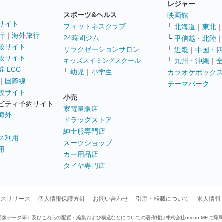
レジャー
スポーツ&ヘルス
映画館
サイト
フィットネスクラブ
└
北海道
｜
東北
行
｜
海外旅行
24時間ジム
└
甲信越・北陸
較サイト
リラクゼーションサロン
└
近畿
｜
中国・
較サイト
キッズスイミングスクール
└
九州・沖縄
｜
 LCC
└
幼児
｜
小学生
カラオケボック
｜
国際線
テーマパーク
較サイト
小売
ビティ予約サイト
家電量販店
海外
ドラッグストア
紳士服専門店
ス利用
スーツショップ
用
カー用品店
タイヤ専門店
ースリリース
個人情報保護方針
お問い合わせ
引用・転載について
求人情報
データ等）及びこれらの配置・編集および構造などについての著作権は株式会社oricon MEに帰