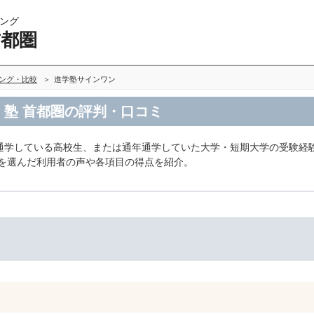
ング
首都圏
キング・比較
進学塾サインワン
 塾 首都圏の評判・口コミ
通学している高校生、または通年通学していた大学・短期大学の受験経
ンを選んだ利用者の声や各項目の得点を紹介。