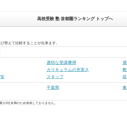
高校受験 塾 首都圏ランキング トップへ
並び替えて比較することが出来ます。
グ
果
適切な受講費用
適
カリキュラムの充実さ
教
治安
スタッフ
提
千葉県
東
業が2社未満のため発表しておりません。