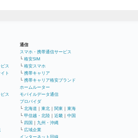
通信
ト
スマホ・携帯通信サービス
└
格安SIM
ービス
└
格安スマホ
サイト
└
携帯キャリア
└
携帯キャリア格安ブランド
ホームルーター
ービス
モバイルデータ通信
ト
プロバイダ
└
北海道
｜
東北
｜
関東
｜
東海
└
甲信越・北陸
｜
近畿
｜
中国
└
四国
｜
九州・沖縄
職
└
広域企業
インターネット回線