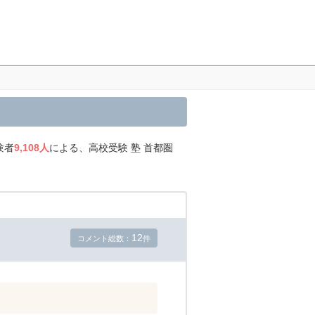
験者
9,108人
による、高校受験 塾 首都圏
12
コメント総数：
件