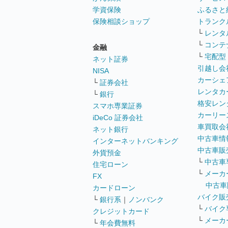
学資保険
ふるさと
保険相談ショップ
トランク
└
レンタ
└
コンテ
金融
└
宅配型
ネット証券
引越し会
NISA
カーシェ
└
証券会社
レンタカ
└
銀行
格安レン
スマホ専業証券
カーリー
iDeCo 証券会社
車買取会
ネット銀行
中古車情
インターネットバンキング
中古車販
外貨預金
└
中古車
住宅ローン
└
メーカ
FX
中古車
カードローン
バイク販
└
銀行系
｜
ノンバンク
└
バイク
クレジットカード
└
メーカ
└
年会費無料