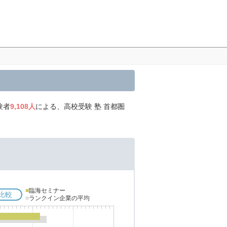
験者
9,108人
による、高校受験 塾 首都圏
■
臨海セミナー
比較
■
ランクイン企業の平均