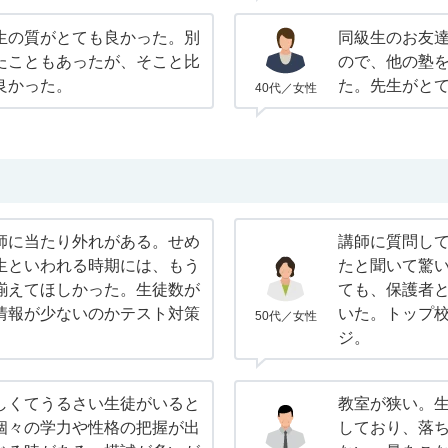
生の質がとても良かった。別
同級生のお友
たこともあったが、そこと比
ので、他の塾
良かった。
た。先生がと
40代／女性
師に当たり外れがある。せめ
講師に質問し
生といわれる時期には、もう
たと聞いて驚
揃えてほしかった。生徒数が
ても、保護者
情報が少ないのかテスト対策
いた。トップ
50代／女性
ジ。
しくてうるさい生徒がいると
教室が狭い。
個々の学力や性格の把握が出
しており、落