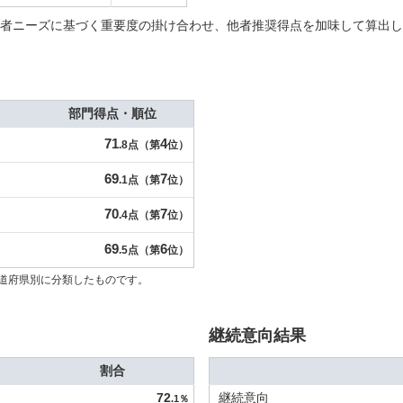
者ニーズに基づく重要度の掛け合わせ、他者推奨得点を加味して算出し
部門得点・順位
71
4
.8点（第
位）
69
7
.1点（第
位）
70
7
.4点（第
位）
69
6
.5点（第
位）
道府県別に分類したものです。
継続意向結果
割合
72
継続意向
.1％