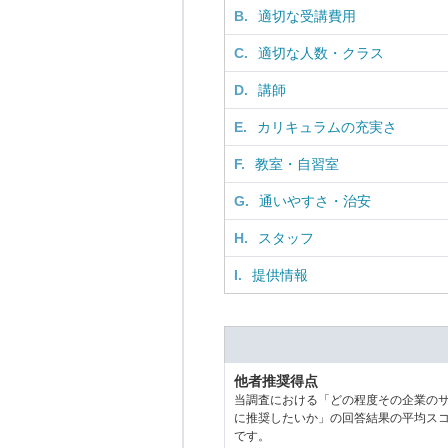
B.
適切な受講費用
C.
適切な人数・クラス
D.
講師
E.
カリキュラムの充実さ
F.
教室・自習室
G.
通いやすさ・治安
H.
スタッフ
I.
提供情報
他者推奨得点
当調査における「どの程度その企業の
に推奨したいか」の回答結果の平均ス
です。