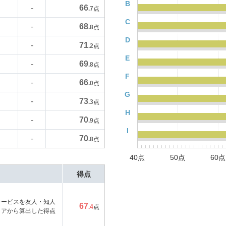
B
66
-
.7
点
C
68
-
.8
点
D
71
-
.2
点
E
69
-
.8
点
F
66
-
.0
点
G
73
-
.3
点
H
70
-
.9
点
I
70
-
.8
点
40点
50点
60点
得点
サービスを友人・知人
67
.4
点
コアから算出した得点