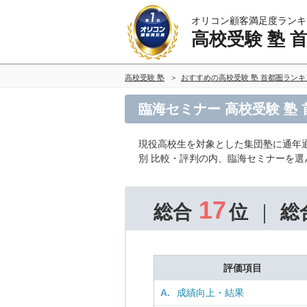
オリコン顧客満足度ランキ
高校受験 塾 
高校受験 塾
おすすめの高校受験 塾 首都圏ラン
臨海セミナー 高校受験 塾
現役高校生を対象とした集団塾に通年
別 比較・評判の内、臨海セミナーを
17
総合
位
総
評価項目
A.
成績向上・結果