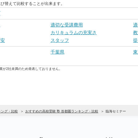
並び替えて比較することが出来ます。
グ
果
適切な受講費用
適
カリキュラムの充実さ
教
治安
スタッフ
提
千葉県
東
業が2社未満のため発表しておりません。
キング・比較
おすすめの高校受験 塾 首都圏ランキング・比較
臨海セミナー