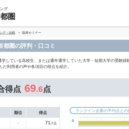
ング
首都圏
キング・比較
臨海セミナー
 首都圏の評判・口コミ
通学している高校生、または通年通学していた大学・短期大学の受験経
選んだ利用者の声や各項目の得点を紹介。
69
合得点
.6
点
ランクイン企業の平均点との
順位
得点
A
71
-
.7
点