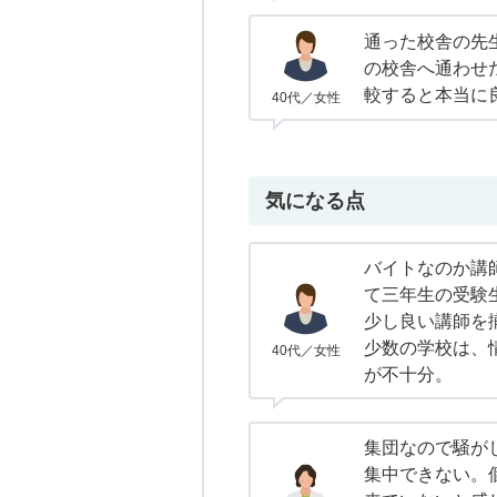
通った校舎の先
の校舎へ通わせ
較すると本当に
40代／女性
気になる点
バイトなのか講
て三年生の受験
少し良い講師を
少数の学校は、
40代／女性
が不十分。
集団なので騒が
集中できない。