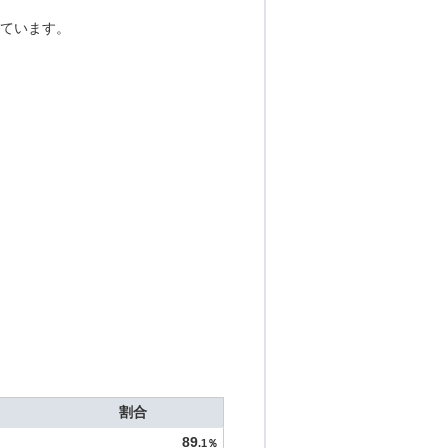
ています。
割合
89
.1％