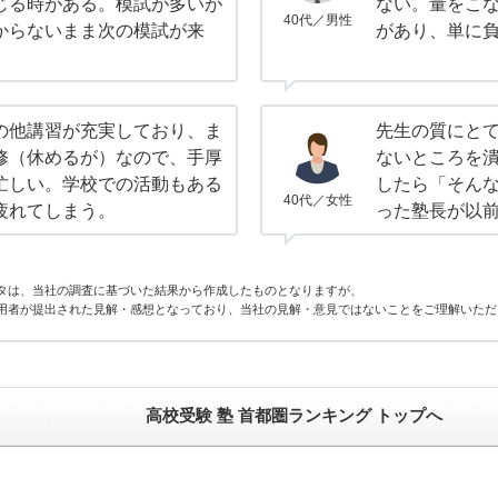
じる時がある。模試が多いが
ない。量をこ
40代／男性
からないまま次の模試が来
があり、単に
の他講習が充実しており、ま
先生の質にと
修（休めるが）なので、手厚
ないところを
忙しい。学校での活動もある
したら「そん
40代／女性
疲れてしまう。
った塾長が以
タは、当社の調査に基づいた結果から作成したものとなりますが、
用者が提出された見解・感想となっており、当社の見解・意見ではないことをご理解いただ
高校受験 塾 首都圏ランキング トップへ