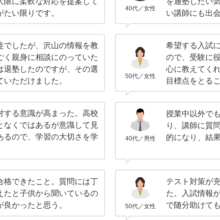
大限に柔軟な対応を提案して
を通塾したい
40代／女性
がたい限りです。
い講師にも出
徒でしたが、沢山の情報を教
希望する入試
ごく親身に相談にのっていた
ので、受験に
は退塾したのですが、その選
心に教えてく
50代／女性
ていただけました。
目標点をとる
対する意識が高まった。高校
授業中以外で
となくではあるが意識して見
り、講師に質
あるので、学習の大切さを学
的になり、結
40代／男性
合格できたこと。質問には丁
テスト対策が
えたと子供から聞いているの
た。入試情報
が良かったと思う。
で随分助けて
50代／女性