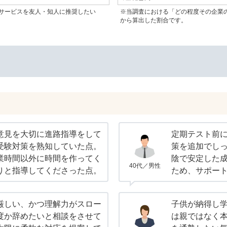
サービスを友人・知人に推奨したい
※当調査における「どの程度その企業
から算出した割合です。
意見を大切に進路指導をして
定期テスト前
受験対策を熟知していた点。
策を追加でし
業時間以外に時間を作ってく
陰で安定した
40代／男性
りと指導してくださった点。
ため、サポー
厳しい、かつ理解力がスロー
子供が納得し
度か辞めたいと相談をさせて
は親ではなく