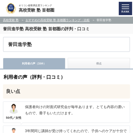
オリコン顧客満足度ランキング
高校受験 塾 首都圏
高校受験 塾
おすすめの高校受験 塾 首都圏ランキング・比較
誉田進学塾
誉田進学塾
高校受験 塾 首都圏の評判・口コミ
誉田進学塾
利用者の声（
16
）
得点
件
利用者の声（評判・口コミ）
良い点
保護者向けの対面式研究会が毎年あります。とても内容の濃い
もので、冊子もいただけます。
50代／女性
3年間同じ講師が受け持ってくれたので、子供へのケアが十分で