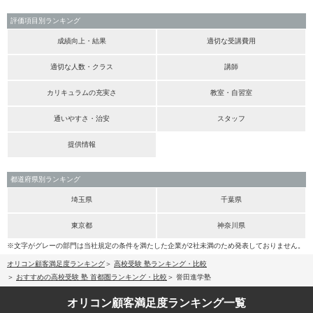
評価項目別ランキング
成績向上・結果
適切な受講費用
適切な人数・クラス
講師
カリキュラムの充実さ
教室・自習室
通いやすさ・治安
スタッフ
提供情報
都道府県別ランキング
埼玉県
千葉県
東京都
神奈川県
※文字がグレーの部門は当社規定の条件を満たした企業が2社未満のため発表しておりません。
オリコン顧客満足度ランキング
高校受験 塾ランキング・比較
おすすめの高校受験 塾 首都圏ランキング・比較
誉田進学塾
オリコン顧客満足度
ランキング一覧