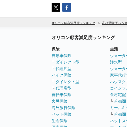
オリコン顧客満足度ランキング
高校受験 塾ラン
オリコン顧客満足度ランキング
保険
生活
自動車保険
ウォータ
└
ダイレクト型
浄水型
└
代理店型
ウォータ
バイク保険
家事代行
└
ダイレクト型
ハウスク
└
代理店型
コインラ
自転車保険
食材宅配
火災保険
└
首都圏
海外旅行保険
ミールキ
ペット保険
└
首都圏
生命保険
ネットス