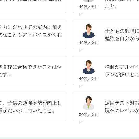
こと。
40代／男性
学力に合わせての案内に加え
子どもの勉強
的なこともアドバイスをくれ
勉強を自分か
40代／女性
関高校に合格できたことは何
講師がアルバ
です！
ランが多いと
40代／女性
て、子供の勉強姿勢が向上し
定期テスト対
績がだいぶ上向いたこと。
現在のレベル
50代／女性