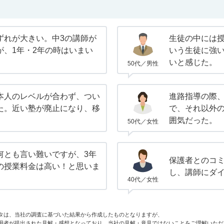
ずれが大きい。中3の講師が
生徒の中には
が、1年・2年の時はいまい
いう生徒に強
いと感じた。
50代／男性
本人のレベルが合わず、つい
進路指導の際
た。近い塾が廃止になり、移
で、それ以外
囲気だった。
50代／女性
何とも言い難いですが、3年
保護者とのコ
の授業料金は高い！と思いま
し、講師にダ
40代／女性
タは、当社の調査に基づいた結果から作成したものとなりますが、
用者が提出された見解・感想となっており、当社の見解・意見ではないことをご理解いただ