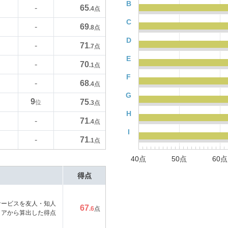
B
65
-
.4
点
C
69
-
.8
点
D
71
-
.7
点
E
70
-
.1
点
F
68
-
.4
点
G
9
75
位
.3
点
H
71
-
.4
点
I
71
-
.1
点
40点
50点
60点
得点
サービスを友人・知人
67
.6
点
コアから算出した得点