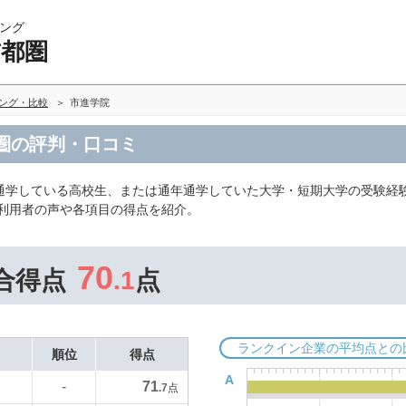
ング
首都圏
キング・比較
市進学院
都圏の評判・口コミ
通学している高校生、または通年通学していた大学・短期大学の受験経
だ利用者の声や各項目の得点を紹介。
70
合得点
.1
点
ランクイン企業の平均点との
順位
得点
A
71
-
.7
点