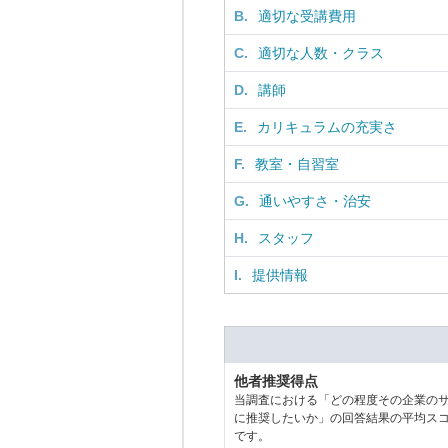
B.
適切な受講費用
C.
適切な人数・クラス
D.
講師
E.
カリキュラムの充実さ
F.
教室・自習室
G.
通いやすさ・治安
H.
スタッフ
I.
提供情報
他者推奨得点
当調査における「どの程度その企業の
に推奨したいか」の回答結果の平均ス
です。