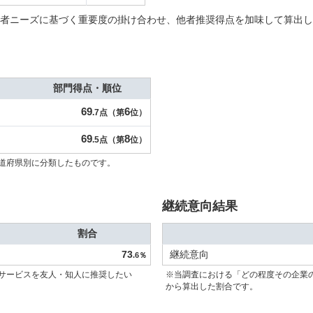
者ニーズに基づく重要度の掛け合わせ、他者推奨得点を加味して算出し
部門得点・順位
69
6
.7点（第
位）
69
8
.5点（第
位）
道府県別に分類したものです。
継続意向結果
割合
73
継続意向
.6％
サービスを友人・知人に推奨したい
※当調査における「どの程度その企業
から算出した割合です。