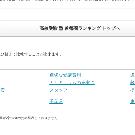
高校受験 塾 首都圏ランキング トップへ
並び替えて比較することが出来ます。
グ
果
適切な受講費用
適
カリキュラムの充実さ
教
治安
スタッフ
提
千葉県
東
業が2社未満のため発表しておりません。