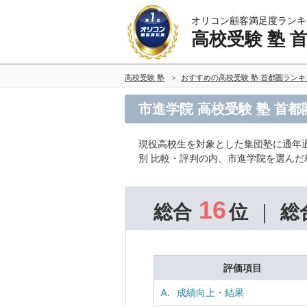
オリコン顧客満足度ランキ
高校受験 塾 
高校受験 塾
おすすめの高校受験 塾 首都圏ラン
市進学院 高校受験 塾 首
現役高校生を対象とした集団塾に通年
別 比較・評判の内、市進学院を選ん
16
総合
位
総
評価項目
A.
成績向上・結果