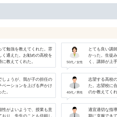
って勉強を教えてくれた。雰
とても良い講
しく通えた。お勧めの高校を
かった。生徒
時に教えてくれた。
く、講師が上
50代／女性
でしょうが、我が子の担任の
志望する高校
チベーションを上げる声かけ
た。志望校に
った。
のか教えてく
40代／男性
相性がよいようで、授業も意
適宜適切な指
ており、先生のことも信頼し
期に克服でき