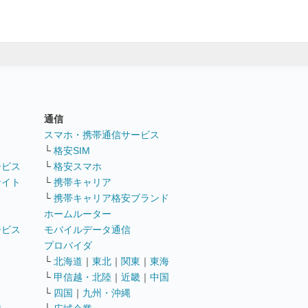
通信
ト
スマホ・携帯通信サービス
└
格安SIM
ービス
└
格安スマホ
サイト
└
携帯キャリア
└
携帯キャリア格安ブランド
ホームルーター
ービス
モバイルデータ通信
ト
プロバイダ
└
北海道
｜
東北
｜
関東
｜
東海
└
甲信越・北陸
｜
近畿
｜
中国
└
四国
｜
九州・沖縄