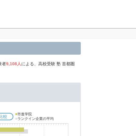
験者
9,108人
による、高校受験 塾 首都圏
■
市進学院
比較
■
ランクイン企業の平均