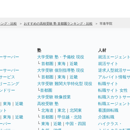
キング・比較
おすすめの高校受験 塾 首都圏ランキング・比較
市進学院
塾
人材
ーサーバー
大学受験 塾・予備校 現役
就活エージェン
└
首都圏
｜
東海
｜
近畿
就活サイト
ーサーバー
大学受験 個別指導塾 現役
逆求人型就活サ
サービス
└
首都圏
｜
東海
｜
近畿
アルバイト情報
リーニング
大学受験 難関大学特化型 現役
転職サイト
ンドリー
└
首都圏
転職サイト 女性
大学受験 映像授業
転職スカウトサ
｜
東海
｜
近畿
高校受験 塾
転職エージェン
ット
└
北海道
｜
東北
｜
北関東
看護師転職
｜
東海
｜
近畿
└
首都圏
｜
甲信越・北陸
介護転職
ーパー
└
東海
｜
近畿
｜
中国・四国
ハイクラス・