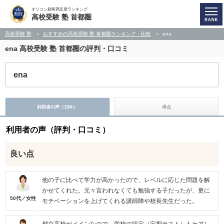
オリコン顧客満足度ランキング
高校受験 塾 首都圏
高校受験 塾
おすすめの高校受験 塾 首都圏ランキング・比較
ena
ena
高校受験 塾 首都圏の評判・口コミ
ena
利用者の声（
18
）
得点
件
利用者の声（評判・口コミ）
良い点
他の子に比べて学力が高かったので、レベルに応じた問題を解
かせてくれた。元々言われなくても勉強する子だったが、更に
50代／女性
モチベーションを上げてくれる講師陣や校長先生だった。