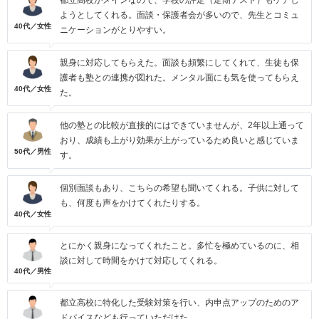
都立高校がメインなので、学校の評定（定期テスト）もケアし
ようとしてくれる。面談・保護者会が多いので、先生とコミュ
40代／女性
ニケーションがとりやすい。
親身に対応してもらえた。面談も頻繁にしてくれて、生徒も保
護者も塾との連携が図れた。メンタル面にも気を使ってもらえ
40代／女性
た。
他の塾との比較が直接的にはできていませんが、2年以上通って
おり、成績も上がり効果が上がっているため良いと感じていま
50代／男性
す。
個別面談もあり、こちらの希望も聞いてくれる。子供に対して
も、何度も声をかけてくれたりする。
40代／女性
とにかく親身になってくれたこと。多忙を極めているのに、相
談に対して時間をかけて対応してくれる。
40代／男性
都立高校に特化した受験対策を行い、内申点アップのためのア
ドバイスなども行っていただけた。