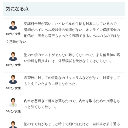
気になる点
受講料全般が高い。ハイレベルの生徒を対象にしているので、
講師がハイレベル校以外の知識がない。オンライン保護者会の
40代／女性
配信が、画角も音声もまったく視聴できるレベルのものではな
く意味がない。
塾内の学力テストがそんなに難しくないので、より偏差値の高
い学科を目指すには、外部模試も受けなくてはならない。
40代／女性
希望校に対しての特別なカリキュラムなどがなく、対策をして
もらえていたように感じなかった。
40代／女性
内申が悪過ぎて都立は落ちたので、内申を取るための指導をも
っと強くして欲しい。
50代／女性
塾のすぐ前がちょっと暗くて細い道だけど、自転車が多く通る