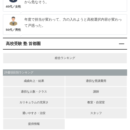
から危なそう。
40代／女性
年度で担当が変わって、力の入れようと高校選択内容が変わっ
て戸惑った。
50代／男性
高校受験 塾 首都圏
総合ランキング
評価項目別ランキング
成績向上・結果
適切な受講費用
適切な人数・クラス
講師
カリキュラムの充実さ
教室・自習室
通いやすさ・治安
スタッフ
提供情報